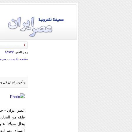
رمز الخبر:
۱۵۹۳۳
صفحه نخست
»
سياس
وأجرت ايران في وق
عصر ایران - جوت
قلقه من التجارب
وقال سولانا على
السياق مثير للق