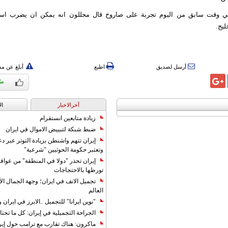
ي وقت سابق من اليوم تجربة على صاروخ قال محللون انه يمكن ان يضرب اسرا
ليج.
أرسل لصديق
اطبع
أبلغ عن م
آخرالاخبار
ال
زيادة متابعين انستقرام
ضبط شبكة لتبييض الاموال في ايران
إيران تتهم واشنطن بزيادة التوتر عبر دع
وتعتبر حكومة الحوثيين "شرعية"
إيران تحذر "دولا في المنطقة" من عوا
تورطها بالاحتجاجات
تجميل الانف في ايران؛ وجهة الجمال ال
العالم
"نوين ايرانا" للتجميل ..الابرز في ايرا
الجراحة التجميلية في إيران: كل ما تحتا
ماكرون: هناك تقارب مع ترامب حول إير