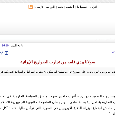
الاولی
اتصلوا بنا
أرشیف
بحث
الروابط
فارسی
|
|
|
|
|
|
تأريخ النشر:
16:10
tember 2009
‍‍‍ پ
ي
سولانا يبدي قلقه من تجارب الصواريخ الإيرانية
ت سابق من اليوم تجربة على صاروخ قال محللون انه يمكن ان يضرب اسرائيل والقواعد الامريكية في ا
نبيرج - السويد - رويترز - أعرب خافيير سولانا منسق السياسة الخارجية في الاتح
 الصاروخية الايرانية وسط تنامي التوتر بشأن الطموحات النووية للجمهورية الاسلامي
 هامش اجتماع لوزراء الدفاع الاوروبيين في السويد التي ترأس حاليا الاتحاد "كل 
لق."