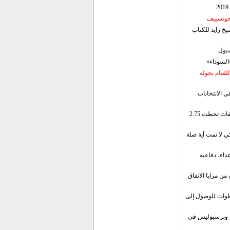
 خوتسييف
خ زايد للكتاب
سيول
«السوداء»
لقيام بجولة
ي الانتخابات
إيران: الصادرات الشهریة للنفط والمكثفات تخطت 2.75
 لا تمت أية صلة
داء، دفاعية
ن مزايا الاتفاق
طوات للوصول إلى
ال وبرسبوليس في