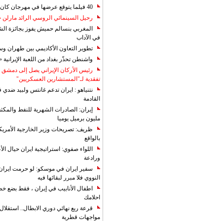
40 فيلما يتوقع عرضها في مهرجان كان 2019
رحيل السينمائي الروسي الرائد مارلن
المغربي بنسالم حميش يفوز بجائزة الشي
في الآداب
تطوير التعاون الأكاديمي بين طهران و
واشنطن تحذّر بغداد من اللعبة الإيرانية 
رئيس الأركان الإيراني يصل إلى دمشق ل
تفقدية لـ"المستشارين العسكريين"
نتنياهو : ايران تدعم غانتس ولبيد ضدي ف
القادمة
مليون برميل يوميا
ظريف: تصريحات وزير الخارجية الأمريكي
بالواقع
اللواء صفوي: استراتيجية ايران حيال الأع
ورادعة
سفير ايران في موسكو: لو حرمت ايران م
النووي فلا مبرر لبقائها فيه
اطفال الأنابيب في إيران ، فقط بضع خ
احلامك
قرعة ربع نهائي دوري الابطال.. استقل
مواجهات قطرية