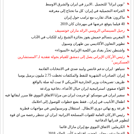
"نوين ايرانا" للتجميل ..الابرز في ايران والشرق الاوسط
الجراحة التجميلية في إيران: كل ما تحتاج إلى معرفته
ماكرون: هناك تقارب مع ترامب حول إيران
40 فيلما يتوقع عرضها في مهرجان كان 2019
رحيل السينمائي الروسي الرائد مارلن خوتسييف
المغربي بنسالم حميش يفوز بجائزة الشيخ زايد للكتاب في الآداب
تطوير التعاون الأكاديمي بين طهران وسيول
واشنطن تحذّر بغداد من اللعبة الإيرانية «السوداء»
رئيس الأركان الإيراني يصل إلى دمشق للقيام بجولة تفقدية لـ"المستشارين
العسكريين"
نتنياهو : ايران تدعم غانتس ولبيد ضدي في الانتخابات القادمة
إيران: الصادرات الشهریة للنفط والمكثفات تخطت 2.75 مليون برميل يوميا
ظريف: تصريحات وزير الخارجية الأمريكي لا تمت أية صلة بالواقع
اللواء صفوي: استراتيجية ايران حيال الأعداء، دفاعية ورادعة
سفير ايران في موسكو: لو حرمت ايران من مزايا الاتفاق النووي فلا مبرر لبقائها فيه
اطفال الأنابيب في إيران ، فقط بضع خطوات للوصول إلى احلامك
قرعة ربع نهائي دوري الابطال.. استقلال وبرسبوليس في مواجهات قطرية
رئيس الاركان العامة للقوات المسلحة الايرانية: ايران لن تنتظر رخصة من اي قوة
لتطوير قدراتها الدفاعية
الكرملين: الاتفاق النووي مع إيران مازال قائما
الفيفا يدعو روحاني لحضور افتتاحية كأس العالم 2018