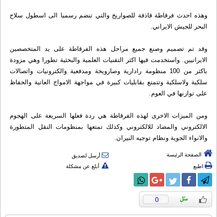
وهذه احدث فرقاطة قاذفة للصواريخ والتي تنضم رسميا الى اسطول سلاح
البحر للجيش الايراني.
وقد تم تصميم وصنع جميع مراحل هذه الفرقاطة على يد المتخصصين
الايرانيين. واستخدمت فيها اكثر التقنيات العلمية والبحثية تطورا وهي مزودة
باكثر من 100 منظومة رادارية وصارويخة ومدفعية والكترونيات واتصالات
سلكية ولاسلكية وتتمتع بقابليات كبيرة في مواجهة الامواج العاتية والحفاظ
على توازنها في العوم.
ومن الميزات الاخرى لهذه الفرقاطة هي ردة فعلها السريعة على الهجوم
الالكتروني والمضاد للالكتروني وكذلك تمتعها بمنظومات النقل المتطورة
والانواء الجوية ونظام توجيه النيران.
الصفحة الرئيسة
أرسل لصديق
اطبع
أبلغ عن مشكلة
0