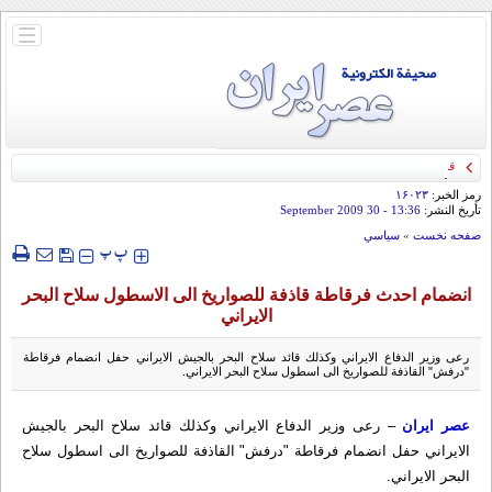
باز
و
بسته
کردن
منو
قائد الحرس الثوري: إيران ستدمر أمريكا وإسرائيل والسعودية إذا تجاوزت خطوط طهران
الحمراء
رمز الخبر:
۱۶۰۲۳
تأريخ النشر:
13:36
- 30 September 2009
صفحه نخست
»
سياسي
‍‍‍ پ
پ
انضمام احدث فرقاطة قاذفة للصواريخ الى الاسطول سلاح البحر
الايراني
رعى وزير الدفاع الايراني وكذلك قائد سلاح البحر بالجيش الايراني حفل انضمام فرقاطة
"درفش" القاذفة للصواريخ الى اسطول سلاح البحر الايراني.
عصر ايران
– رعى وزير الدفاع الايراني وكذلك قائد سلاح البحر بالجيش
الايراني حفل انضمام فرقاطة "درفش" القاذفة للصواريخ الى اسطول سلاح
البحر الايراني.