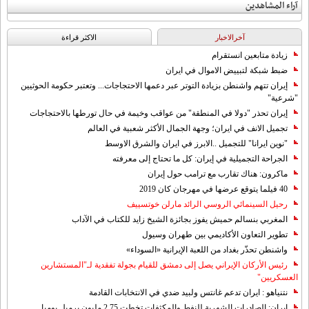
آراء المشاهدين
آخرالاخبار
الاکثر قراءة
زيادة متابعين انستقرام
ضبط شبكة لتبييض الاموال في ايران
إيران تتهم واشنطن بزيادة التوتر عبر دعمها الاحتجاجات... وتعتبر حكومة الحوثيين
"شرعية"
إيران تحذر "دولا في المنطقة" من عواقب وخيمة في حال تورطها بالاحتجاجات
تجميل الانف في ايران؛ وجهة الجمال الأكثر شعبية في العالم
"نوين ايرانا" للتجميل ..الابرز في ايران والشرق الاوسط
الجراحة التجميلية في إيران: كل ما تحتاج إلى معرفته
ماكرون: هناك تقارب مع ترامب حول إيران
40 فيلما يتوقع عرضها في مهرجان كان 2019
رحيل السينمائي الروسي الرائد مارلن خوتسييف
المغربي بنسالم حميش يفوز بجائزة الشيخ زايد للكتاب في الآداب
تطوير التعاون الأكاديمي بين طهران وسيول
واشنطن تحذّر بغداد من اللعبة الإيرانية «السوداء»
رئيس الأركان الإيراني يصل إلى دمشق للقيام بجولة تفقدية لـ"المستشارين
العسكريين"
نتنياهو : ايران تدعم غانتس ولبيد ضدي في الانتخابات القادمة
إيران: الصادرات الشهریة للنفط والمكثفات تخطت 2.75 مليون برميل يوميا