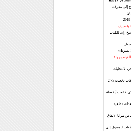
ن والشرق الاوسط
ج إلى معرفته
ان
 خوتسييف
خ زايد للكتاب
سيول
«السوداء»
لقيام بجولة
ي الانتخابات
إيران: الصادرات الشهریة للنفط والمكثفات تخطت 2.75
 لا تمت أية صلة
داء، دفاعية
ن مزايا الاتفاق
طوات للوصول إلى