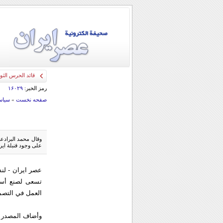
قائد الحرس الثو
رمز الخبر:
۱۶۰۲۹
صفحه نخست
»
سياس
وقال محمد البرادعي 
على وجود قنبلة اير
عصر ایران - لند
تسعى لصنع أسلح
العمل في التصميم 
وأضاف المصدر أ