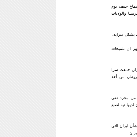
ماع جنيف يوم
نسا والولايات
 بشكل متزايد.
شهر ان تلميحات
أن ايران جمعت سرا
خروطي من أحد
ا من مجرد نفي
لديها نية لصنع
شأن ايران التي
يران.