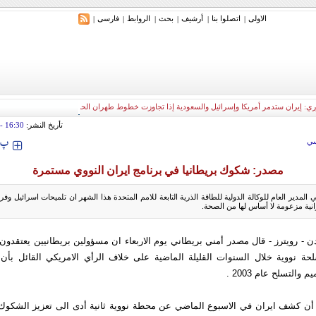
الاولی
اتصلوا بنا
أرشیف
بحث
الروابط
فارسی
|
|
|
|
|
|
ري: إيران ستدمر أمريكا وإسرائيل والسعودية إذا تجاوزت خطوط طهران الحمراء
تأريخ النشر:
16:30
tember 2009
‍‍‍ پ
ي
مصدر: شكوك بريطانيا في برنامج ايران النووي مستمرة
المدير العام للوكالة الدولية للطاقة الذرية التابعة للامم المتحدة هذا الشهر ان تلميحات اسرائيل وفر
انية مزعومة لا أساس لها من الصحة.
ن - رويترز - قال مصدر أمني بريطاني يوم الاربعاء ان مسؤولين بريطانيين يعتقدو
ة نووية خلال السنوات القليلة الماضية على خلاف الرأي الامريكي القائل بأ
والتسلح عام 2003 .
ن كشف ايران في الاسبوع الماضي عن محطة نووية ثانية أدى الى تعزيز الشكوك 