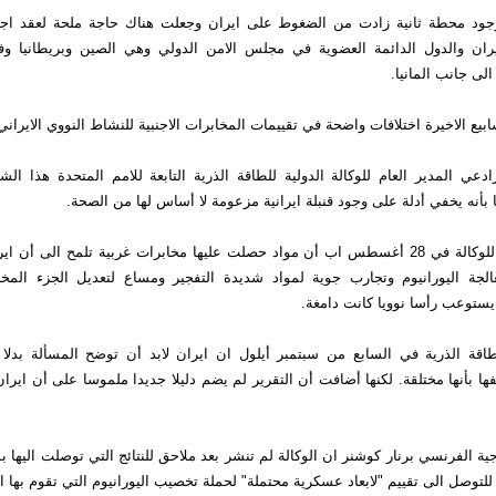
وجود محطة ثانية زادت من الضغوط على ايران وجعلت هناك حاجة ملحة لعقد اجت
ان والدول الدائمة العضوية في مجلس الامن الدولي وهي الصين وبريطانيا وفر
لى جانب المانيا.
يع الاخيرة اختلافات واضحة في تقييمات المخابرات الاجنبية للنشاط النووي الايراني
دعي المدير العام للوكالة الدولية للطاقة الذرية التابعة للامم المتحدة هذا ال
بأنه يخفي أدلة على وجود قنبلة ايرانية مزعومة لا أساس لها من الصحة.
وجاء في تقرير للوكالة في 28 أغسطس اب أن مواد حصلت عليها مخابرات غربية تلمح الى 
الجة اليورانيوم وتجارب جوية لمواد شديدة التفجير ومساع لتعديل الجزء الم
يستوعب رأسا نوويا كانت دامغة.
طاقة الذرية في السابع من سبتمبر أيلول ان ايران لابد أن توضح المسألة بدل
ا بأنها مختلقة. لكنها أضافت أن التقرير لم يضم دليلا جديدا ملموسا على أن ايران 
جية الفرنسي برنار كوشنر ان الوكالة لم تنشر بعد ملاحق للنتائج التي توصلت اليها ب
 للتوصل الى تقييم "لابعاد عسكرية محتملة" لحملة تخصيب اليورانيوم التي تقوم بها ا