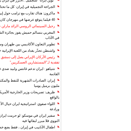
"نوين ايرانا" للتجميل ..الابرز في ايرا
الجراحة التجميلية في إيران: كل ما تحتا
ماكرون: هناك تقارب مع ترامب حول إير
40 فيلما يتوقع عرضها في مهرجان كان 2019
رحيل السينمائي الروسي الرائد مارلن
المغربي بنسالم حميش يفوز بجائزة الشي
في الآداب
تطوير التعاون الأكاديمي بين طهران و
واشنطن تحذّر بغداد من اللعبة الإيرانية 
رئيس الأركان الإيراني يصل إلى دمشق ل
تفقدية لـ"المستشارين العسكريين"
نتنياهو : ايران تدعم غانتس ولبيد ضدي ف
القادمة
مليون برميل يوميا
ظريف: تصريحات وزير الخارجية الأمريكي
بالواقع
اللواء صفوي: استراتيجية ايران حيال الأع
ورادعة
سفير ايران في موسكو: لو حرمت ايران م
النووي فلا مبرر لبقائها فيه
اطفال الأنابيب في إيران ، فقط بضع خ