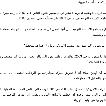
 لامتلاك أسلحة نووية.
وتوصل تقرير للمخابرات الوطنية الامريكية نشر في ديسم
 النووية في خريف 2003 ولم تستأنفه حتى منتصف 2007.
ارة برنامج الاسلحة النووية على أنها العمل في تصميم الاسلحة والتسلح والانشطة ا
م وتخصيبه.
بريطاني "لم نتفق مع التقييم الامريكي وما زال هذا هو موقفنا."
ومضى يقول "هذا ما شعرنا به في 2003. لذلك فان قلقنا يعود الى ذلك الحين. ما زلنا غير
 هذا التشكك."
يد أن أوضح بجلاء أننا لا نخوض معركة مخابراتية مع الولايات المتحدة. بل انه 
علق بالتحليل لا المعلومات."
وأدى تقييم المخابرات الامريكية المتعلق بعام 2003 في ذلك الوقت الى تقلص المسان
ايران التي تنفي وجود أي خطط للاسلحة النووية وتقول ان الغرض الوحيد من
قوم بها هو توليد الكهرباء.