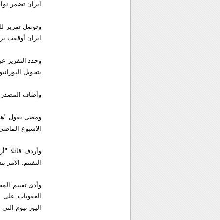
ايران تضمر نوايا
ايران أوقفت برنامج الاسلحة
وحدد التقرير عب
بتحويل اليورانيو
وأضاف المصدر ال
الاسبوع الماضي
وأردف قائلا "أر
التقييم. الامر يت
العقوبات على 
اليورانيوم التي ت