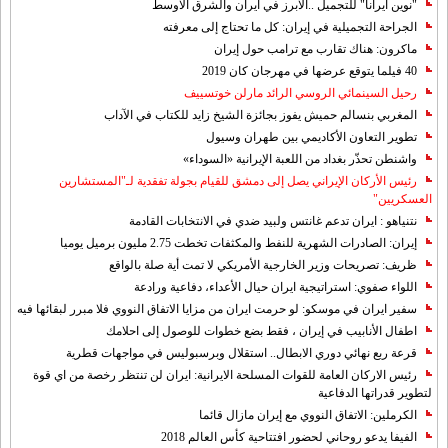
"نوين ايرانا" للتجميل ..الابرز في ايران والشرق الاوسط
الجراحة التجميلية في إيران: كل ما تحتاج إلى معرفته
ماكرون: هناك تقارب مع ترامب حول إيران
40 فيلما يتوقع عرضها في مهرجان كان 2019
رحيل السينمائي الروسي الرائد مارلن خوتسييف
المغربي بنسالم حميش يفوز بجائزة الشيخ زايد للكتاب في الآداب
تطوير التعاون الأكاديمي بين طهران وسيول
واشنطن تحذّر بغداد من اللعبة الإيرانية «السوداء»
رئيس الأركان الإيراني يصل إلى دمشق للقيام بجولة تفقدية لـ"المستشارين
العسكريين"
نتنياهو : ايران تدعم غانتس ولبيد ضدي في الانتخابات القادمة
إيران: الصادرات الشهریة للنفط والمكثفات تخطت 2.75 مليون برميل يوميا
ظريف: تصريحات وزير الخارجية الأمريكي لا تمت أية صلة بالواقع
اللواء صفوي: استراتيجية ايران حيال الأعداء، دفاعية ورادعة
سفير ايران في موسكو: لو حرمت ايران من مزايا الاتفاق النووي فلا مبرر لبقائها فيه
اطفال الأنابيب في إيران ، فقط بضع خطوات للوصول إلى احلامك
قرعة ربع نهائي دوري الابطال.. استقلال وبرسبوليس في مواجهات قطرية
رئيس الاركان العامة للقوات المسلحة الايرانية: ايران لن تنتظر رخصة من اي قوة
لتطوير قدراتها الدفاعية
الكرملين: الاتفاق النووي مع إيران مازال قائما
الفيفا يدعو روحاني لحضور افتتاحية كأس العالم 2018