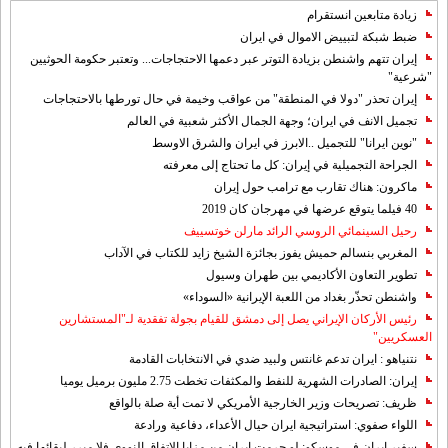
زيادة متابعين انستقرام
ضبط شبكة لتبييض الاموال في ايران
إيران تتهم واشنطن بزيادة التوتر عبر دعمها الاحتجاجات... وتعتبر حكومة الحوثيين
"شرعية"
إيران تحذر "دولا في المنطقة" من عواقب وخيمة في حال تورطها بالاحتجاجات
تجميل الانف في ايران؛ وجهة الجمال الأكثر شعبية في العالم
"نوين ايرانا" للتجميل ..الابرز في ايران والشرق الاوسط
الجراحة التجميلية في إيران: كل ما تحتاج إلى معرفته
ماكرون: هناك تقارب مع ترامب حول إيران
40 فيلما يتوقع عرضها في مهرجان كان 2019
رحيل السينمائي الروسي الرائد مارلن خوتسييف
المغربي بنسالم حميش يفوز بجائزة الشيخ زايد للكتاب في الآداب
تطوير التعاون الأكاديمي بين طهران وسيول
واشنطن تحذّر بغداد من اللعبة الإيرانية «السوداء»
رئيس الأركان الإيراني يصل إلى دمشق للقيام بجولة تفقدية لـ"المستشارين
العسكريين"
نتنياهو : ايران تدعم غانتس ولبيد ضدي في الانتخابات القادمة
إيران: الصادرات الشهریة للنفط والمكثفات تخطت 2.75 مليون برميل يوميا
ظريف: تصريحات وزير الخارجية الأمريكي لا تمت أية صلة بالواقع
اللواء صفوي: استراتيجية ايران حيال الأعداء، دفاعية ورادعة
سفير ايران في موسكو: لو حرمت ايران من مزايا الاتفاق النووي فلا مبرر لبقائها فيه