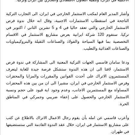
وأشار المدير العام لمكتب الاستثمار الخارجي في ايران، الى التجارب التركية
الناجحة في استقطاب الاستثمارات الاجنبية، وقال انه خلال ندوة فرص
الاستثمار الخارجي والتي تعقد حاليا في 4 و 5 تشرين الثاني / اكتوبر في
تركيا، ستقوم 120 شركة ايرانية بعرض مشاريع الاستثمار في الاقسام
التخصصية بما فيها السياحة والفولاذ والصناعات الثقيلة والبتروكيمياويات
والصناعات الغذائية والتعليب.
ودعا سامان قاسمي الجهات التركية المعنية الى المشاركة في ندوة فرص
الاستثمار، لافتا الى ان هذه الندوة ستشكل فرصة جيدة للغاية ليتعرف
المستثمرون الاتراك على أحدث القوانين والمقررات والمزايا والمحفزات
وفرص الاستثمار الخارجي في ايران، مشيرا الى ان من بين هذه المحفزات
المساواة مع المستثمرين الاجانب، وعدم وجود اية قيود على حجم ونسبة
الاستثمار الخارجي والحصول على إعفاء ضريبي وجمركي في المناطق
الحرة.
وأعرب قاسمي عن امله بأن يقوم رجال الاعمال الاتراك بالاطلاع عن كثب
على مشاريع الاستثمار في ايران، خلال عقد الندوة القادمة التي ستستضيفها
في طهران.