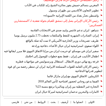
رحيل السينمائي الروسي الرائد مارلن خوتسييف
المغربي بنسالم حميش يفوز بجائزة الشيخ زايد للكتاب في الآداب
تطوير التعاون الأكاديمي بين طهران وسيول
واشنطن تحذّر بغداد من اللعبة الإيرانية «السوداء»
رئيس الأركان الإيراني يصل إلى دمشق للقيام بجولة تفقدية لـ"المستشارين
العسكريين"
نتنياهو : ايران تدعم غانتس ولبيد ضدي في الانتخابات القادمة
إيران: الصادرات الشهریة للنفط والمكثفات تخطت 2.75 مليون برميل يوميا
ظريف: تصريحات وزير الخارجية الأمريكي لا تمت أية صلة بالواقع
اللواء صفوي: استراتيجية ايران حيال الأعداء، دفاعية ورادعة
سفير ايران في موسكو: لو حرمت ايران من مزايا الاتفاق النووي فلا مبرر لبقائها فيه
اطفال الأنابيب في إيران ، فقط بضع خطوات للوصول إلى احلامك
قرعة ربع نهائي دوري الابطال.. استقلال وبرسبوليس في مواجهات قطرية
رئيس الاركان العامة للقوات المسلحة الايرانية: ايران لن تنتظر رخصة من اي قوة
لتطوير قدراتها الدفاعية
الكرملين: الاتفاق النووي مع إيران مازال قائما
الفيفا يدعو روحاني لحضور افتتاحية كأس العالم 2018
التجارة غیر النفطیة بین إیران ومالیزیا ترتفع بنسبة 23%
الامارات والبحرين تدعمان استراتيجية اميركا حيال ايران
الاولی
|
اتصلوا بنا
|
أرشیف
|
بحث
|
الروابط
|
من نحن
|
فارسی