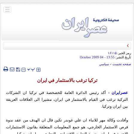
باز
و
بسته
کردن
منو
رمز الخبر:
۱۶۱۱۵
تأريخ النشر:
13:55
- 04 October 2009
صفحه نخست
»
سياسي
‍‍‍ پ
پ
تركيا ترغب بالاستثمار في ايران
عصرایران -
أكد رئيس الدائرة العامة للخصخصة في تركيا ان الشركات
التركية ترغب في القيام بالاستثمار في ايران، مشيرا الى العلاقات العريقة
بين ايران وتركيا.
وأفادت وكالة مهر للانباء ان علي غوندر تكين قال ان الهدف من عقد ندوة
فرص الاستثمار الخارجي، هو جمع المعلومات المتعلقة بقانون الاستثمارات
الاجنبية في ايران، وتنمية التعاون الاقتصادي والتجاري بين ايران وتركيا.