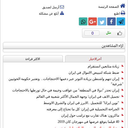
الصفحة الرئيسة
أرسل لصديق
اطبع
أبلغ عن مشكلة
0
آراء المشاهدين
آخرالاخبار
الاکثر قراءة
زيادة متابعين انستقرام
ضبط شبكة لتبييض الاموال في ايران
إيران تتهم واشنطن بزيادة التوتر عبر دعمها الاحتجاجات... وتعتبر حكومة الحوثيين
"شرعية"
إيران تحذر "دولا في المنطقة" من عواقب وخيمة في حال تورطها بالاحتجاجات
تجميل الانف في ايران؛ وجهة الجمال الأكثر شعبية في العالم
"نوين ايرانا" للتجميل ..الابرز في ايران والشرق الاوسط
الجراحة التجميلية في إيران: كل ما تحتاج إلى معرفته
ماكرون: هناك تقارب مع ترامب حول إيران
40 فيلما يتوقع عرضها في مهرجان كان 2019