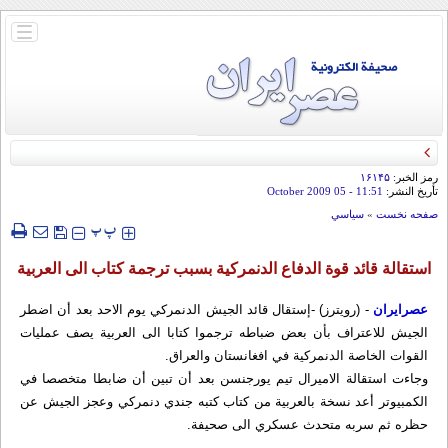
باز
و
بسته
کردن
منو
رمز الخبر:
۱۶۱۴۵
تأريخ النشر:
11:51
- 05 October 2009
صفحه نخست
»
سياسي
‍‍‍ پ
پ
استقالة قائد قوة الدفاع الدنمركية بسبب ترجمة كتاب الى العربية
عصرایران
- (رويترز) -إستقال قائد الجيش الدنمركي يوم الاحد بعد أن اضطر
الجيش للاعتراف بأن بعض ضباطه ترجموا كتابا الى العربية يصف عمليات
القوات الخاصة الدنمركية في افغانستان والعراق.
وجاءت استقالة الاميرال تيم يورجنسن بعد أن تبين أن ضابطا متخصصا في
الكمبيوتر أعد نسخة بالعربية من كتاب كتبه جندي دنمركي وعجز الجيش عن
حظره ثم سربه متحدث عسكري الى صحيفة.