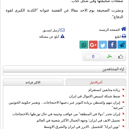
صفحات صحيفتها وفي شكل كتاب.
ونشرت الصحيفة يوم الاحد مقالا عن القضية عنوانه "الكذبة الكبرى لقوة
الدفاع".
الصفحة الرئيسة
أرسل لصديق
اطبع
أبلغ عن مشكلة
0
آراء المشاهدين
آخرالاخبار
الاکثر قراءة
زيادة متابعين انستقرام
ضبط شبكة لتبييض الاموال في ايران
إيران تتهم واشنطن بزيادة التوتر عبر دعمها الاحتجاجات... وتعتبر حكومة الحوثيين
"شرعية"
إيران تحذر "دولا في المنطقة" من عواقب وخيمة في حال تورطها بالاحتجاجات
تجميل الانف في ايران؛ وجهة الجمال الأكثر شعبية في العالم
"نوين ايرانا" للتجميل ..الابرز في ايران والشرق الاوسط