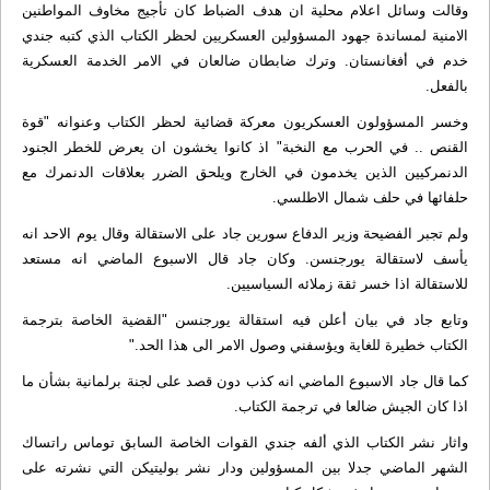
وقالت وسائل اعلام محلية ان هدف الضباط كان تأجيج مخاوف المواطنين
الامنية لمساندة جهود المسؤولين العسكريين لحظر الكتاب الذي كتبه جندي
خدم في أفغانستان. وترك ضابطان ضالعان في الامر الخدمة العسكرية
بالفعل.
وخسر المسؤولون العسكريون معركة قضائية لحظر الكتاب وعنوانه "قوة
القنص .. في الحرب مع النخبة" اذ كانوا يخشون ان يعرض للخطر الجنود
الدنمركيين الذين يخدمون في الخارج ويلحق الضرر بعلاقات الدنمرك مع
حلفائها في حلف شمال الاطلسي.
ولم تجبر الفضيحة وزير الدفاع سورين جاد على الاستقالة وقال يوم الاحد انه
يأسف لاستقالة يورجنسن. وكان جاد قال الاسبوع الماضي انه مستعد
للاستقالة اذا خسر ثقة زملائه السياسيين.
وتابع جاد في بيان أعلن فيه استقالة يورجنسن "القضية الخاصة بترجمة
الكتاب خطيرة للغاية ويؤسفني وصول الامر الى هذا الحد."
كما قال جاد الاسبوع الماضي انه كذب دون قصد على لجنة برلمانية بشأن ما
اذا كان الجيش ضالعا في ترجمة الكتاب.
واثار نشر الكتاب الذي ألفه جندي القوات الخاصة السابق توماس راتساك
الشهر الماضي جدلا بين المسؤولين ودار نشر بوليتيكن التي نشرته على