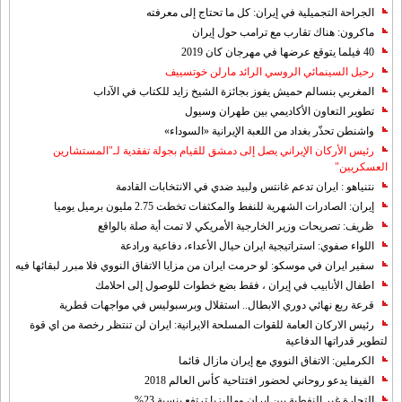
الجراحة التجميلية في إيران: كل ما تحتاج إلى معرفته
ماكرون: هناك تقارب مع ترامب حول إيران
40 فيلما يتوقع عرضها في مهرجان كان 2019
رحيل السينمائي الروسي الرائد مارلن خوتسييف
المغربي بنسالم حميش يفوز بجائزة الشيخ زايد للكتاب في الآداب
تطوير التعاون الأكاديمي بين طهران وسيول
واشنطن تحذّر بغداد من اللعبة الإيرانية «السوداء»
رئيس الأركان الإيراني يصل إلى دمشق للقيام بجولة تفقدية لـ"المستشارين
العسكريين"
نتنياهو : ايران تدعم غانتس ولبيد ضدي في الانتخابات القادمة
إيران: الصادرات الشهریة للنفط والمكثفات تخطت 2.75 مليون برميل يوميا
ظريف: تصريحات وزير الخارجية الأمريكي لا تمت أية صلة بالواقع
اللواء صفوي: استراتيجية ايران حيال الأعداء، دفاعية ورادعة
سفير ايران في موسكو: لو حرمت ايران من مزايا الاتفاق النووي فلا مبرر لبقائها فيه
اطفال الأنابيب في إيران ، فقط بضع خطوات للوصول إلى احلامك
قرعة ربع نهائي دوري الابطال.. استقلال وبرسبوليس في مواجهات قطرية
رئيس الاركان العامة للقوات المسلحة الايرانية: ايران لن تنتظر رخصة من اي قوة
لتطوير قدراتها الدفاعية
الكرملين: الاتفاق النووي مع إيران مازال قائما
الفيفا يدعو روحاني لحضور افتتاحية كأس العالم 2018
التجارة غیر النفطیة بین إیران ومالیزیا ترتفع بنسبة 23%