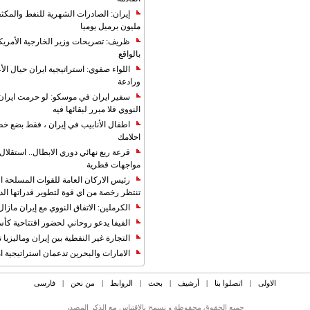
مليون برميل يوميا
ظريف: تصريحات وزير الخارجية الأمريكي
بالواقع
اللواء صفوي: استراتيجية ايران حيال الأع
ورادعة
سفير ايران في موسكو: لو حرمت ايران م
النووي فلا مبرر لبقائها فيه
اطفال الأنابيب في إيران ، فقط بضع خ
احلامك
قرعة ربع نهائي دوري الابطال.. استقل
مواجهات قطرية
رئيس الاركان العامة للقوات المسلحة الاي
تنتظر رخصة من اي قوة لتطوير قدراتها الد
الكرملين: الاتفاق النووي مع إيران مازال
الفيفا يدعو روحاني لحضور افتتاحية كأس ال
التجارة غیر النفطیة بین إیران ومالیزیا ترت
الامارات والبحرين تدعمان استراتيجية ام
الاولی
|
اتصلوا بنا
|
أرشیف
|
بحث
|
الروابط
|
من نحن
|
فارسی
جمیع الحقوق محفوظة و نسمح بالاقتباس مع الذکر المصدر