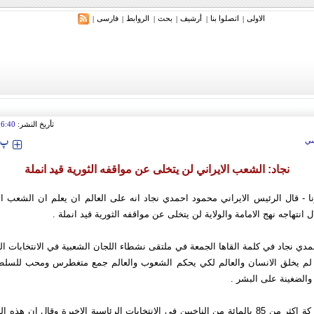
الاولی
اتصلوا بنا
أرشیف
بحث
الروابط
فارسی
|
|
|
|
|
|
تأريخ النشر:
16:40
‍‍‍ پ
ي
نجاد: الشعب الايراني لن يتخلى عن مواقفه الثورية قيد انملة
ا - قال الرئيس الايراني محمود احمدي نجاد انه على العالم ان يعلم ان الشعب الا
انتهاجه نهج الامامة والولاية لن يتخلى عن مواقفه الثورية قيد انملة .
دي نجاد في کلمة القاها الجمعة في ملتقى نشطاء اللجان الشعبية في الانتخابات ال
 لم يخلق الانسان والعالم لکي يحکم الشعوب والعالم جمع متغطرس ومحب للسلط
الضغينة على البشر .
واشار الى مشارکة اکثر من 85 بالمائة من الناخبين في الانتخابات الرئاسية الاخيرة وقال ان ه