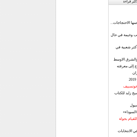
اکثر قراءة
مها الاحتجاجات...
قب وخيمة في حال
أكثر شعبية في
ن والشرق الاوسط
ج إلى معرفته
ان
 خوتسييف
خ زايد للكتاب
سيول
«السوداء»
لقيام بجولة
ي الانتخابات