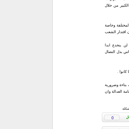
الکبير من خلال
لمختلفة وخاصة
ن اقتدار الشعب
لن ينخدع ابدا
اس بدل النضال
کانوا .
 بناءة وضرورية
مة العدالة وان
شكلة
0