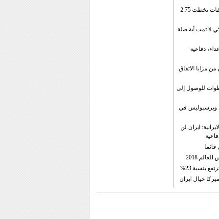
إيران: الصادرات الشهریة للنفط والمكثفات تخطت 2.75
 لا تمت أية صلة
داء، دفاعية
ن مزايا الاتفاق
طوات للوصول إلى
ال وبرسبوليس في
رانية: ايران لن
فاعية
 قائما
عالم 2018
فع بنسبة 23%
يركا حيال ايران