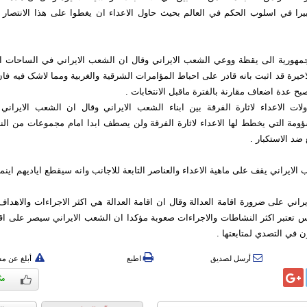
بيرا في اسلوب الحکم في العالم بحيث حاول الاعداء ان يغطوا على هذا الانتصار 
مهورية الى يقظة ووعي الشعب الايراني وقال ان الشعب الايراني في الساحات ا
لاخيرة قد اثبت بانه قادر على احباط المؤامرات الشرقية والغربية ومما لاشک فيه فا
صبح عدة اضعاف مقارنة بالفترة ماقبل الانتخابات .
لات الاعداء لاثارة الفرقة بين ابناء الشعب الايراني وقال ان الشعب الايراني 
ؤومة التي يخطط لها الاعداء لاثارة الفرقة ولن يصطف ابدا امام مجموعات من الن
ضد الاستکبار .
ايراني يقف على ماهية الاعداء والعناصر التابعة للاجانب وانه سيقطع اياديهم اينما 
يراني على ضرورة اقامة العدالة وقال ان اقامة العدالة هي اکثر الاجراءات والاهداف
 تعتبر اکثر النشاطات والاجراءات صعوبة مؤکدا ان الشعب الايراني سيصر على اقا
 في التصدي لمتابعتها .
أرسل لصديق
اطبع
أبلغ عن م