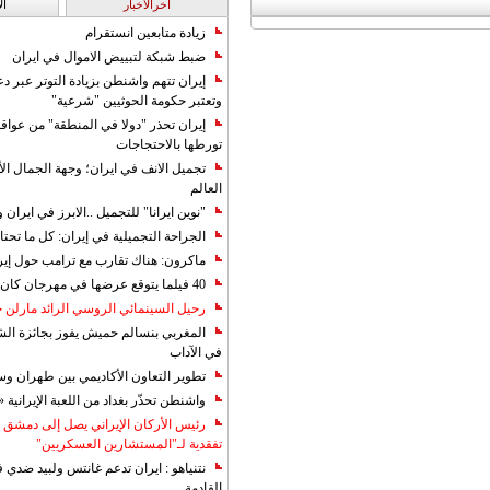
آخرالاخبار
ال
زيادة متابعين انستقرام
ضبط شبكة لتبييض الاموال في ايران
إيران تتهم واشنطن بزيادة التوتر عبر دع
وتعتبر حكومة الحوثيين "شرعية"
إيران تحذر "دولا في المنطقة" من عوا
تورطها بالاحتجاجات
تجميل الانف في ايران؛ وجهة الجمال ال
العالم
"نوين ايرانا" للتجميل ..الابرز في ايرا
الجراحة التجميلية في إيران: كل ما تحتا
ماكرون: هناك تقارب مع ترامب حول إير
40 فيلما يتوقع عرضها في مهرجان كان 2019
رحيل السينمائي الروسي الرائد مارلن
المغربي بنسالم حميش يفوز بجائزة الشي
في الآداب
تطوير التعاون الأكاديمي بين طهران و
واشنطن تحذّر بغداد من اللعبة الإيرانية 
رئيس الأركان الإيراني يصل إلى دمشق ل
تفقدية لـ"المستشارين العسكريين"
نتنياهو : ايران تدعم غانتس ولبيد ضدي ف
القادمة