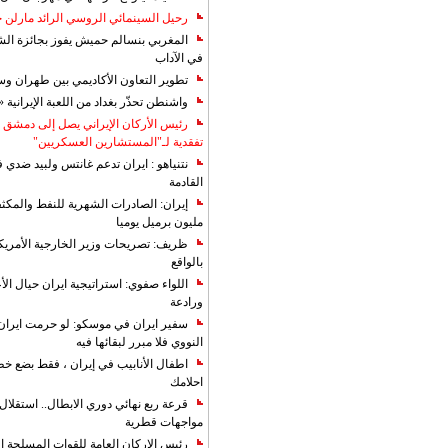
رحيل السينمائي الروسي الرائد مارلن
المغربي بنسالم حميش يفوز بجائزة الشي
في الآداب
تطوير التعاون الأكاديمي بين طهران و
واشنطن تحذّر بغداد من اللعبة الإيرانية 
رئيس الأركان الإيراني يصل إلى دمشق ل
تفقدية لـ"المستشارين العسكريين"
نتنياهو : ايران تدعم غانتس ولبيد ضدي ف
القادمة
مليون برميل يوميا
ظريف: تصريحات وزير الخارجية الأمريكي
بالواقع
اللواء صفوي: استراتيجية ايران حيال الأع
ورادعة
سفير ايران في موسكو: لو حرمت ايران م
النووي فلا مبرر لبقائها فيه
اطفال الأنابيب في إيران ، فقط بضع خ
احلامك
قرعة ربع نهائي دوري الابطال.. استقل
مواجهات قطرية
رئيس الاركان العامة للقوات المسلحة الاي