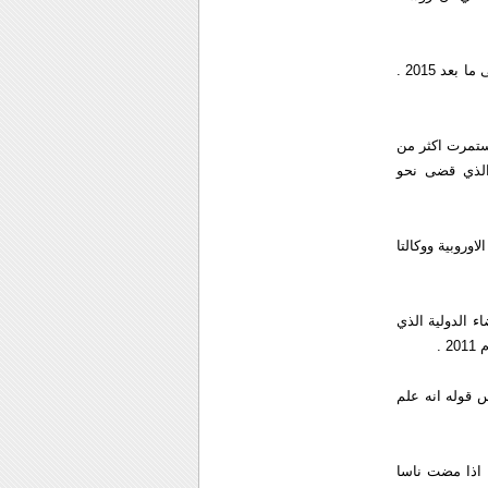
واردف قائلا "المسألة الرئيسية التي ستثار هي ما اذا كان سيتم تمديد عمر محطة الفضاء الدولية الى ما بعد 2015 .
ستمرت اكثر من
الذي قضى نحو
وروبية ووكالتا
ء الدولية الذي
وكوزموس قوله انه علم
ه اذا مضت ناسا