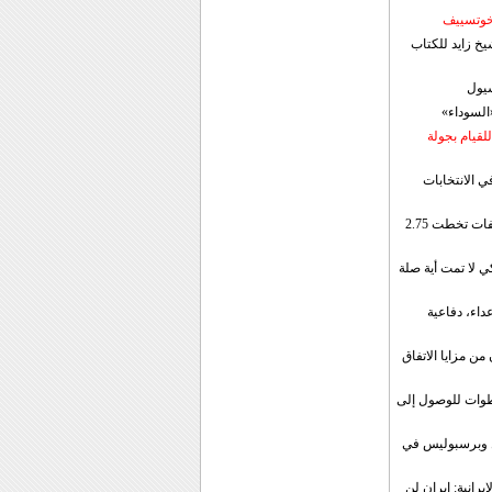
 خوتسييف
خ زايد للكتاب
سيول
«السوداء»
لقيام بجولة
ي الانتخابات
إيران: الصادرات الشهریة للنفط والمكثفات تخطت 2.75
 لا تمت أية صلة
داء، دفاعية
ن مزايا الاتفاق
طوات للوصول إلى
ال وبرسبوليس في
رانية: ايران لن