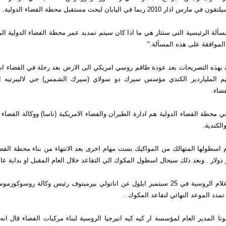
201 ربما في اليابان لبحث مستقبل محطة الفضاء الدولية.
الموافقة على هذه المسألة."
بهذه التصريحات بعد عودة طاقم روسي امريكي الى الارض بعد رحلة في الفضاء ا
هم الملياردير الكندي مؤسس سيرك دو سولاي (سيرك الشمس) جي لاليبرتيه 
ضاء.
 محطة الفضاء الدولية هم ادارة الطيران والفضاء الامريكية (ناسا) ووكالة الفضاء الا
والكندية.
م اسطولها المتهالك من المواكيك بست مهام اخرى بعد الانتهاء من بناء محطة الفضا
ونقلت وكالة الاعلام الروسية في 25 سبتمبر ايلول عن اناتولي بيرمينوف رئيس وكالة روس
تمدد الموعد النهائي لتقاعد المكوك .
وتا المدير العام لمؤسسة ار كيه كيه انيرجيا الروسية لبناء مركبات الفضاء قال ان