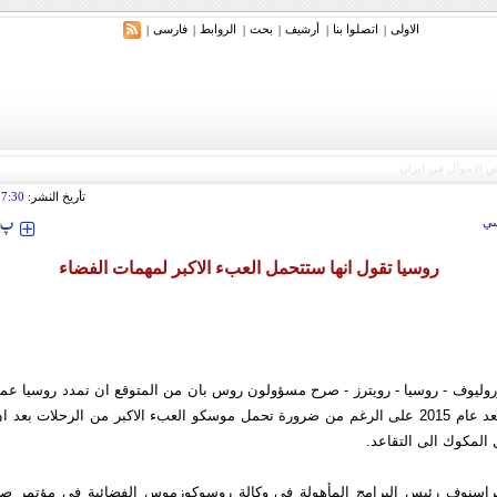
الاولی
اتصلوا بنا
أرشیف
بحث
الروابط
فارسی
|
|
|
|
|
|
تأريخ النشر:
07:30
‍‍‍ پ
ي
روسيا تقول انها ستتحمل العبء الاكبر لمهمات الفضاء
روليوف - روسيا - رويترز - صرح مسؤولون روس بان من المتوقع ان تمدد روسيا عم
الدولية الى ما بعد عام 2015 على الرغم من ضرورة تحمل موسكو العبء الاكبر من الرحلات بع
المكوك الى التقاعد.
راسنوف رئيس البرامج المأهولة في وكالة روسوكوزموس الفضائية في مؤتمر ص