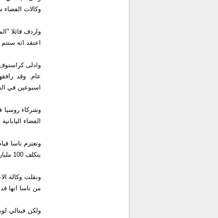
وكالات الفضاء سيلتقون في مارس اذار 0
اعتقد انه ستتم 
وادلى كراسنوف 
عام. وقد رافق
اسبوعين في الف
وشركاء روسيا في
الفضاء اليابانية 
وتعتزم ناسا قيا
يتكلف 100 مليار دولار . وبعد ذلك سيحال اسطول المكوك الي التقاعد خلال العام المقبل او بداية عام 2011 .
من ناسا انها قد 
ولكن فيتالي لوب