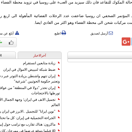
لة المكوك للتقاعد فان ذلك سيزيد من العبء على روسيا في تزويد محطة الفضاء الد
 المؤتمر الصحفي ان روسيا ضاعفت عدد الرحلات الفضائية المأهولة الى اربع رح
ت مركبات شحن الى محطة الفضاء وهو اكثر من العادي ايضا.
أرسل لصديق
اطبع
أبلغ عن م
آخرالاخبار
ال
زيادة متابعين انستقرام
ضبط شبكة لتبييض الاموال في ايران
إيران تتهم واشنطن بزيادة التوتر عبر دع
وتعتبر حكومة الحوثيين "شرعية"
إيران تحذر "دولا في المنطقة" من عوا
تورطها بالاحتجاجات
تجميل الانف في ايران؛ وجهة الجمال ال
العالم
"نوين ايرانا" للتجميل ..الابرز في ايرا
الجراحة التجميلية في إيران: كل ما تحتا
ماكرون: هناك تقارب مع ترامب حول إير
40 فيلما يتوقع عرضها في مهرجان كان 2019