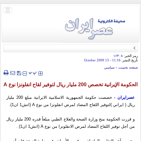
باز
و
بسته
کردن
منو
رمز الخبر:
۱۶۴۰۸
تأريخ النشر:
11:16
- 13 October 2009
صفحه نخست
»
سياسي
‍‍‍ پ
پ
الحكومة الإيرانية تخصص 200 مليار ريال لتوفير لقاح انفلونزا نوع A
عصرایران -
خصصت حكومة الجمهورية الاسلامية الايرانية مبلغ 200 مليار
ريال ( ايراني )لتوفير اللقاح المضاد لمرض انفلونزا من نوع A (اتش1 ان1).
و قررت الحكومة منح وزارة الصحة والعلاج الطبي مبلغاً قدره 200 مليار ريال
من أجل توفير اللقاح المضاد لمرض الانفلونزا من نوع A (اتش1 ان1) .
وحسب آخر التقارير الواصلة من قسم الأمراض في وزارة الصحة فإنه أصيب