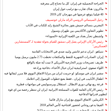
الجراحة التجميلية في إيران: كل ما تحتاج إلى معرفته
ماكرون: هناك تقارب مع ترامب حول إيران
40 فيلما يتوقع عرضها في مهرجان كان 2019
رحيل السينمائي الروسي الرائد مارلن خوتسييف
المغربي بنسالم حميش يفوز بجائزة الشيخ زايد للكتاب في الآداب
تطوير التعاون الأكاديمي بين طهران وسيول
واشنطن تحذّر بغداد من اللعبة الإيرانية «السوداء»
رئيس الأركان الإيراني يصل إلى دمشق للقيام بجولة تفقدية لـ"المستشارين
العسكريين"
نتنياهو : ايران تدعم غانتس ولبيد ضدي في الانتخابات القادمة
إيران: الصادرات الشهریة للنفط والمكثفات تخطت 2.75 مليون برميل يوميا
ظريف: تصريحات وزير الخارجية الأمريكي لا تمت أية صلة بالواقع
اللواء صفوي: استراتيجية ايران حيال الأعداء، دفاعية ورادعة
سفير ايران في موسكو: لو حرمت ايران من مزايا الاتفاق النووي فلا مبرر لبقائها فيه
اطفال الأنابيب في إيران ، فقط بضع خطوات للوصول إلى احلامك
قرعة ربع نهائي دوري الابطال.. استقلال وبرسبوليس في مواجهات قطرية
رئيس الاركان العامة للقوات المسلحة الايرانية: ايران لن تنتظر رخصة من اي قوة
لتطوير قدراتها الدفاعية
الكرملين: الاتفاق النووي مع إيران مازال قائما
الفيفا يدعو روحاني لحضور افتتاحية كأس العالم 2018
التجارة غیر النفطیة بین إیران ومالیزیا ترتفع بنسبة 23%