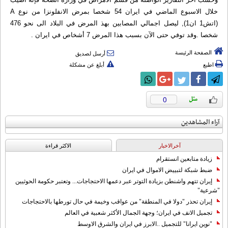
خلال الاسبوع الماضي في ايران 54 شخصا بمرض الانفلونزا من نوع A
(اتش1 ان1), ليصل اجمالي المصابين بهذ المرض في البلاد الى نحو 476
شخصا .وقد توفي حتى الآن بسبب هذا المرض 7 أشخاص في ايران .
الصفحة الرئيسة
أرسل لصديق
اطبع
أبلغ عن مشكلة
0
آراء المشاهدين
آخرالاخبار
الاکثر قراءة
زيادة متابعين انستقرام
ضبط شبكة لتبييض الاموال في ايران
إيران تتهم واشنطن بزيادة التوتر عبر دعمها الاحتجاجات... وتعتبر حكومة الحوثيين
"شرعية"
إيران تحذر "دولا في المنطقة" من عواقب وخيمة في حال تورطها بالاحتجاجات
تجميل الانف في ايران؛ وجهة الجمال الأكثر شعبية في العالم
"نوين ايرانا" للتجميل ..الابرز في ايران والشرق الاوسط