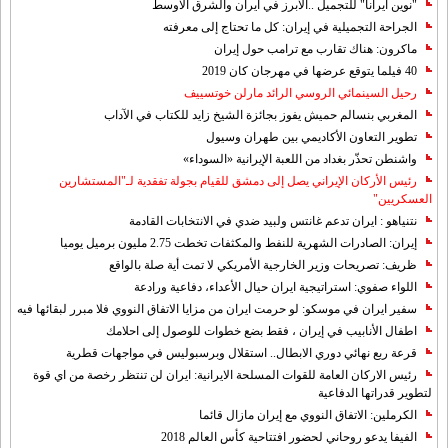
"نوين ايرانا" للتجميل ..الابرز في ايران والشرق الاوسط
الجراحة التجميلية في إيران: كل ما تحتاج إلى معرفته
ماكرون: هناك تقارب مع ترامب حول إيران
40 فيلما يتوقع عرضها في مهرجان كان 2019
رحيل السينمائي الروسي الرائد مارلن خوتسييف
المغربي بنسالم حميش يفوز بجائزة الشيخ زايد للكتاب في الآداب
تطوير التعاون الأكاديمي بين طهران وسيول
واشنطن تحذّر بغداد من اللعبة الإيرانية «السوداء»
رئيس الأركان الإيراني يصل إلى دمشق للقيام بجولة تفقدية لـ"المستشارين
العسكريين"
نتنياهو : ايران تدعم غانتس ولبيد ضدي في الانتخابات القادمة
إيران: الصادرات الشهریة للنفط والمكثفات تخطت 2.75 مليون برميل يوميا
ظريف: تصريحات وزير الخارجية الأمريكي لا تمت أية صلة بالواقع
اللواء صفوي: استراتيجية ايران حيال الأعداء، دفاعية ورادعة
سفير ايران في موسكو: لو حرمت ايران من مزايا الاتفاق النووي فلا مبرر لبقائها فيه
اطفال الأنابيب في إيران ، فقط بضع خطوات للوصول إلى احلامك
قرعة ربع نهائي دوري الابطال.. استقلال وبرسبوليس في مواجهات قطرية
رئيس الاركان العامة للقوات المسلحة الايرانية: ايران لن تنتظر رخصة من اي قوة
لتطوير قدراتها الدفاعية
الكرملين: الاتفاق النووي مع إيران مازال قائما
الفيفا يدعو روحاني لحضور افتتاحية كأس العالم 2018