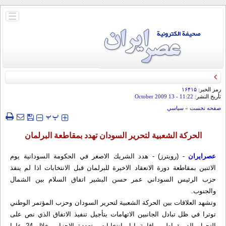
باز
و
بسته
کردن
منو
رمز الخبر:
۱۶۴۱۵
تأريخ النشر:
11:22
- 13 October 2009
صفحه نخست
»
سياسي
‍‍‍ پ
پ
الحركة الشعبية لتحرير السودان تهدد بمقاطعة البرلمان
عصرایران
- (رويترز) - هدد الشريك الاصغر في الحكومة السودانية يوم
الاثنين بمقاطعة دورة الانعقاد الاخيرة للبرلمان قبل الانتخابات اذا لم ينفذ
حزب الرئيس السوداني عمر حسن البشير اتفاق السلام بين الشمال
والجنوب.
وتشهد العلاقات بين الحركة الشعبية لتحرير السودان وحزب المؤتمر الوطني
توترا في ظل تبادل الجانبين الاتهامات بتأجيل تنفيذ الاتفاق الذي نص على
التحول الديمقراطي واقامة اول انتخابات متعددة الاحزاب خلال 24 عاما