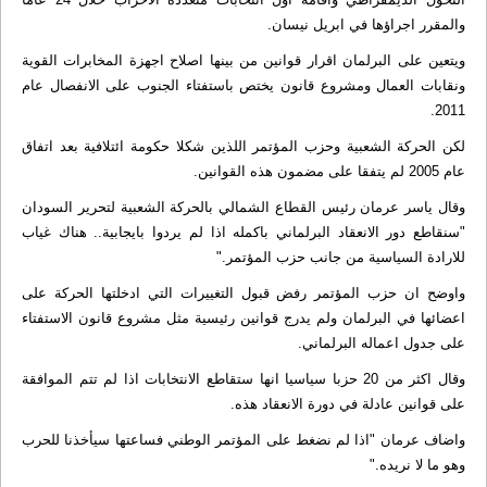
والمقرر اجراؤها في ابريل نيسان.
ويتعين على البرلمان اقرار قوانين من بينها اصلاح اجهزة المخابرات القوية
ونقابات العمال ومشروع قانون يختص باستفتاء الجنوب على الانفصال عام
2011.
لكن الحركة الشعبية وحزب المؤتمر اللذين شكلا حكومة ائتلافية بعد اتفاق
عام 2005 لم يتفقا على مضمون هذه القوانين.
وقال ياسر عرمان رئيس القطاع الشمالي بالحركة الشعبية لتحرير السودان
"سنقاطع دور الانعقاد البرلماني باكمله اذا لم يردوا بايجابية.. هناك غياب
للارادة السياسية من جانب حزب المؤتمر."
واوضح ان حزب المؤتمر رفض قبول التغييرات التي ادخلتها الحركة على
اعضائها في البرلمان ولم يدرج قوانين رئيسية مثل مشروع قانون الاستفتاء
على جدول اعماله البرلماني.
وقال اكثر من 20 حزبا سياسيا انها ستقاطع الانتخابات اذا لم تتم الموافقة
على قوانين عادلة في دورة الانعقاد هذه.
واضاف عرمان "اذا لم نضغط على المؤتمر الوطني فساعتها سيأخذنا للحرب
وهو ما لا نريده."