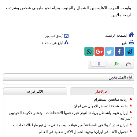
واودت الحرب الاهلية بين الشمال والجنوب بحياة نحو مليوني شخص وشردت
اربعة ملايين.
الصفحة الرئيسة
أرسل لصديق
اطبع
أبلغ عن مشكلة
0
آراء المشاهدين
آخرالاخبار
الاکثر قراءة
زيادة متابعين انستقرام
ضبط شبكة لتبييض الاموال في ايران
إيران تتهم واشنطن بزيادة التوتر عبر دعمها الاحتجاجات... وتعتبر حكومة الحوثيين
"شرعية"
إيران تحذر "دولا في المنطقة" من عواقب وخيمة في حال تورطها بالاحتجاجات
تجميل الانف في ايران؛ وجهة الجمال الأكثر شعبية في العالم