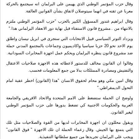
وقال حزب المؤتمر الوطني الذي يهيمن على البرلمان انه سيجتمع بالحركة
معربا عن ثقته في انهما سيتوصلان لاتفاق بشأن القوانين العالقة.
وقال ابراهيم غندور المسؤول الكبير بالحزب "حزب المؤتمر الوطني ملتزم
بالانتهاء من ..مشروع قانون الاستفتاء قبل نهاية دور الانعقاد البرلماني هذا."
ويزداد التوتر السياسي قبيل الانتخابات التي ستجرى في ابريل نيسان واطلق
يوم الاحد نحو 20 حزبا سياسيا واكاديميون وجماعات بالمجتمع المدني حملة
ضد مشروع قانون ينظره البرلمان ويحكم عمل اجهزة المخابرات السودانية.
وقالوا ان القانون مخالف للدستور لاعطائه هذه الاجهزة صلاحيات الاعتقال
والتفتيش ومصادرة الممتلكات بدلا من جمع المعلومات فحسب.
وقال امين مكي وهو محام لحقوق الانسان "هذا (القانون) اخطر عقبة امام
التحول الديمقراطي."
واوضح ان الحملة ستضغط على الامم المتحدة والاتحاد الافريقي والجامعة
العربية والحكومات الاجنبية كي تضغط بدورها على حزب المؤتمر الوطني
ليغير القانون.
ويقول محللون ان اجهزة المخابرات لديها من القوة والصلاحيات مثل تلك
التي يتمتع بها الجيش. وقال زعماء الحملة ان تلك الاجهزة " فوق القانون"
ويجب على البرلمان تجريدها من جميع سلطاتها التنفيذية.