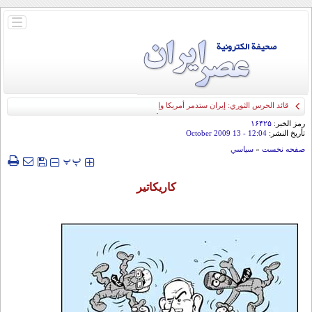
باز
و
بسته
کردن
منو
قائد الحرس الثوري: إيران ستدمر أمريكا وإسرائيل والسعودية إذا تجاوزت خطوط طهران
الحمراء
رمز الخبر:
۱۶۴۲۵
تأريخ النشر:
12:04
- 13 October 2009
صفحه نخست
»
سياسي
‍‍‍ پ
پ
كاريكاتير