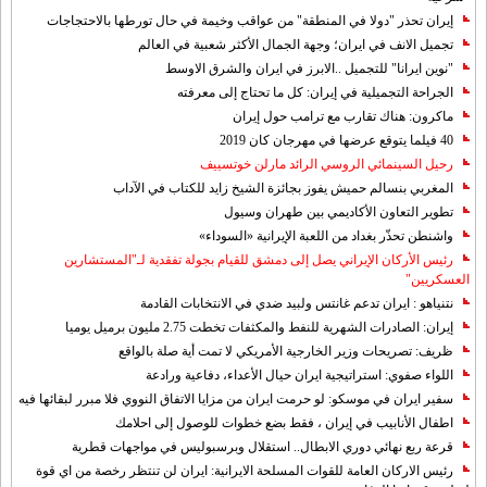
إيران تحذر "دولا في المنطقة" من عواقب وخيمة في حال تورطها بالاحتجاجات
تجميل الانف في ايران؛ وجهة الجمال الأكثر شعبية في العالم
"نوين ايرانا" للتجميل ..الابرز في ايران والشرق الاوسط
الجراحة التجميلية في إيران: كل ما تحتاج إلى معرفته
ماكرون: هناك تقارب مع ترامب حول إيران
40 فيلما يتوقع عرضها في مهرجان كان 2019
رحيل السينمائي الروسي الرائد مارلن خوتسييف
المغربي بنسالم حميش يفوز بجائزة الشيخ زايد للكتاب في الآداب
تطوير التعاون الأكاديمي بين طهران وسيول
واشنطن تحذّر بغداد من اللعبة الإيرانية «السوداء»
رئيس الأركان الإيراني يصل إلى دمشق للقيام بجولة تفقدية لـ"المستشارين
العسكريين"
نتنياهو : ايران تدعم غانتس ولبيد ضدي في الانتخابات القادمة
إيران: الصادرات الشهریة للنفط والمكثفات تخطت 2.75 مليون برميل يوميا
ظريف: تصريحات وزير الخارجية الأمريكي لا تمت أية صلة بالواقع
اللواء صفوي: استراتيجية ايران حيال الأعداء، دفاعية ورادعة
سفير ايران في موسكو: لو حرمت ايران من مزايا الاتفاق النووي فلا مبرر لبقائها فيه
اطفال الأنابيب في إيران ، فقط بضع خطوات للوصول إلى احلامك
قرعة ربع نهائي دوري الابطال.. استقلال وبرسبوليس في مواجهات قطرية
رئيس الاركان العامة للقوات المسلحة الايرانية: ايران لن تنتظر رخصة من اي قوة