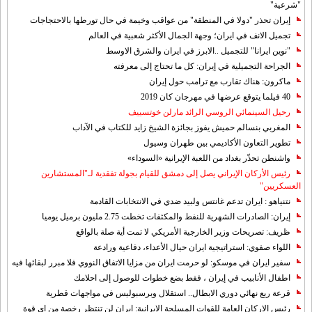
"شرعية"
إيران تحذر "دولا في المنطقة" من عواقب وخيمة في حال تورطها بالاحتجاجات
تجميل الانف في ايران؛ وجهة الجمال الأكثر شعبية في العالم
"نوين ايرانا" للتجميل ..الابرز في ايران والشرق الاوسط
الجراحة التجميلية في إيران: كل ما تحتاج إلى معرفته
ماكرون: هناك تقارب مع ترامب حول إيران
40 فيلما يتوقع عرضها في مهرجان كان 2019
رحيل السينمائي الروسي الرائد مارلن خوتسييف
المغربي بنسالم حميش يفوز بجائزة الشيخ زايد للكتاب في الآداب
تطوير التعاون الأكاديمي بين طهران وسيول
واشنطن تحذّر بغداد من اللعبة الإيرانية «السوداء»
رئيس الأركان الإيراني يصل إلى دمشق للقيام بجولة تفقدية لـ"المستشارين
العسكريين"
نتنياهو : ايران تدعم غانتس ولبيد ضدي في الانتخابات القادمة
إيران: الصادرات الشهریة للنفط والمكثفات تخطت 2.75 مليون برميل يوميا
ظريف: تصريحات وزير الخارجية الأمريكي لا تمت أية صلة بالواقع
اللواء صفوي: استراتيجية ايران حيال الأعداء، دفاعية ورادعة
سفير ايران في موسكو: لو حرمت ايران من مزايا الاتفاق النووي فلا مبرر لبقائها فيه
اطفال الأنابيب في إيران ، فقط بضع خطوات للوصول إلى احلامك
قرعة ربع نهائي دوري الابطال.. استقلال وبرسبوليس في مواجهات قطرية
رئيس الاركان العامة للقوات المسلحة الايرانية: ايران لن تنتظر رخصة من اي قوة