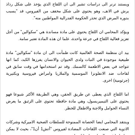
ويستند ترنر الى دراسات تشير الى ان اللقاح الذي يؤخذ على شكل رذاذ
يرش في الانف، وهو يحتوي على شكل مخفف من الفيروس، قد "يسبب
بدوره المرض الذي تحذر الحكومة الفدرالية المواطنين منه".
ويؤكد المحامي ان اللقاح يحتوي على مادة مساندة هي "سكوالين" من أجل
تعزيز فعالية اللقاح في جرعة واحدة، علما ان هذه المادة تعتبر سامة.
بيد ان منظمة الصحة العالمية كانت طمأنت الى ان مادة "سكوالين" مادة
طبيعية موجودة في النبات ولدى الحيوان والانسان يفرزها الكبد، كما انها
تتواجد في بعض الاطعمة كالسمك. وقد تم استخدامها في وقت سابق في
لقاحات ضد الانفلونزا الموسمية والملاريا وامراض فيروسية وبكتيرية
(جرثومية) اخرى.
اما اللقاح الذي يعطى عن طريق الحقن، وهي الطريقة الأكثر شيوعا فهو
يحتوي على التيميريسول، وهي مادة حافظة تحتوي على الزئبق ما يعرض
النساء الحوامل والاجنة والاطفال للخطر.
وينتقد المحامي ايضا الحصانة الممنوحة للسلطات الصحية الاميركية وشركات
الادوية التي صنعت اللقاحات المضادة لفيروس "أتش1 أن1"، بحيث لا يمكن