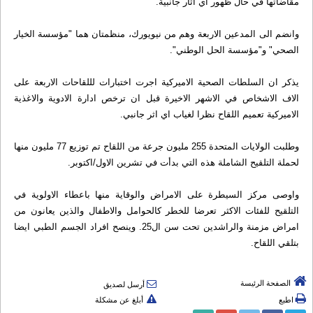
مقاضاتها في حال ظهور اي اثار جانبية.
وانضم الى المدعين الاربعة وهم من نيويورك، منظمتان هما "مؤسسة الخيار
الصحي" و"مؤسسة الحل الوطني".
يذكر ان السلطات الصحية الاميركية اجرت اختبارات لللقاحات الاربعة على
الاف الاشخاص في الاشهر الاخيرة قبل ان ترخص ادارة الادوية والاغذية
الاميركية تعميم اللقاح نظرا لغياب اي اثر جانبي.
وطلبت الولايات المتحدة 255 مليون جرعة من اللقاح تم توزيع 77 مليون منها
لحملة التلقيح الشاملة هذه التي بدأت في تشرين الاول/اكتوبر.
واوصى مركز السيطرة على الامراض والوقاية منها باعطاء الاولوية في
التلقيح للفئات الاكثر تعرضا للخطر كالحوامل والاطفال والذين يعانون من
امراض مزمنة والراشدين تحت سن ال25. وينصح افراد الجسم الطبي ايضا
بتلقي اللقاح.
الصفحة الرئيسة
أرسل لصديق
اطبع
أبلغ عن مشكلة