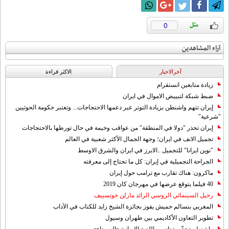
0
آراء المشاهدين
آخرالاخبار
الاکثر قراءة
زيادة متابعين انستقرام
ضبط شبكة لتبييض الاموال في ايران
إيران تتهم واشنطن بزيادة التوتر عبر دعمها الاحتجاجات... وتعتبر حكومة الحوثيين
"شرعية"
إيران تحذر "دولا في المنطقة" من عواقب وخيمة في حال تورطها بالاحتجاجات
تجميل الانف في ايران؛ وجهة الجمال الأكثر شعبية في العالم
"نوين ايرانا" للتجميل ..الابرز في ايران والشرق الاوسط
الجراحة التجميلية في إيران: كل ما تحتاج إلى معرفته
ماكرون: هناك تقارب مع ترامب حول إيران
40 فيلما يتوقع عرضها في مهرجان كان 2019
رحيل السينمائي الروسي الرائد مارلن خوتسييف
المغربي بنسالم حميش يفوز بجائزة الشيخ زايد للكتاب في الآداب
تطوير التعاون الأكاديمي بين طهران وسيول