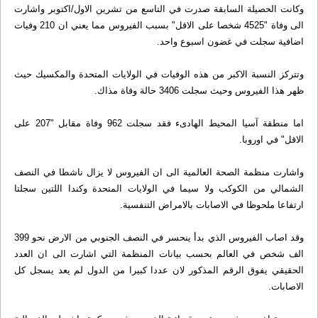
وكانت الحصيلة السابقة صدرت في التاسع من تشرين الاول/اكتوبر واشارت
الى وفاة "4525 شخصا على الاقل" بسبب الفيروس مما يعني ان 210 وفيات
اضافية سجلت في غضون اسبوع واحد.
وتتركز النسبة الاكبر من هذه الوفيات في الولايات المتحدة والمكسيك حيث
ظهر هذا الفيروس وحيث سجلت 3406 حالة وفاة مذاك.
اما منطقة آسيا المحيط الهادىء فقد سجلت 962 وفاة مقابل "207 على
الاقل" في اوروبا.
واشارت منظمة الصحة العالمية الى ان الفيروس لا يزال ناشطا في النصف
الشمالي من الكوكب ولا سيما في الولايات المتحدة وكندا اللتين سجلتا
ارتفاعا ملحوظا في الاصابات بالامراض التنفسية.
وقد اصاب الفيروس الذي بدأ ينحسر في النصف الجنوبي من الارض نحو 399
الف شخص في العالم بحسب بيانات المنظمة التي اشارت الى ان العدد
الحقيقي يفوق الرقم المذكور لان عددا كبيرا من الدول لم يعد يسجل كل
الاصابات.