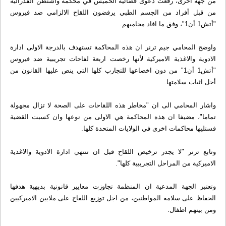
من جهة اخرى، رفعت دعوى قضائية الخميس في محكمة واشنطن الفدرالية
من قبل أفراد من الجسم الطبي يرفضون اللقاح الالزامي ضد فيروس
"أتش1 أن1"، وفق ما افاد محاميهم.
واوضح المحامي جيم ترنر ان هذه المحاكمة تستهدف بالدرجة الاولى ادارة
الادوية والاغذية الاميركية لأنها رخصت اربعة لفاحات تجريبية ضد فيروس
"أتش1 أن1" من دون اخضاعها للتجارب كلها التي ينص عليها القانون من
أجل اثبات سلامتها.
واشار المحامي الى ان "مخاطر هذه اللقاحات على الصحة لا تزال مجهولة
تماما"، مضيفا ان هذه المحاكمة هي الاولى من نوعها وان كسبت القضية
فستليها محاكمات اخرى في الولايات المتحدة كلها.
وتابع ترنر "لا يجدر ترخيص اللقاح قبل ان تنتهي ادارة الادوية والاغذية
الاميركية من المراحل التجريبية كلها".
وتعتبر الجهة المدعية ان المنظمة تجاوزت معايير قانونية بديهية هدفها
الحفاظ على سلامة المواطنين، من اجل توزيع اللقاح على ملايين الاميركيين
ومن بينهم اطفال.