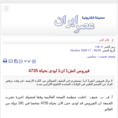
باز
و
بسته
کردن
منو
قائد الحرس الثوري: إيران ستدمر أمريكا وإسرائيل والسعودية إذا تجاوزت خطوط طهران
الحمراء
رمز الخبر:
۱۶۵۰۸
تأريخ النشر:
00:00
- 17 October 2009
صفحه نخست
»
سياسي
‍‍‍ پ
پ
فيروس اتش1 ان1 اودى بحياة 4735
لا يزال فيروس اتش1 ان1 يستشري في النصف الشمالي من الكرة الارضية، في وقت يرفض
افراد من الجسم الطبي في الولايات المتحدة التلقيح الالزامي ضده.
أ. ف. ب. جنيف: اعلنت منظمة الصحة العالمية وفقا لحصيلة اخيرة نشرت
الجمعة ان الفيروس قد اودى حتى الان بحياة 4735 شخصا في 191 دولة من
العالم.