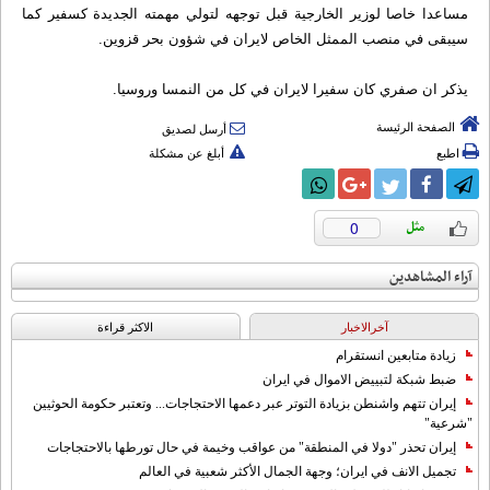
مساعدا خاصا لوزير الخارجية قبل توجهه لتولي مهمته الجديدة كسفير كما
سيبقى في منصب الممثل الخاص لايران في شؤون بحر قزوين.
يذكر ان صفري كان سفيرا لايران في كل من النمسا وروسيا.
الصفحة الرئيسة
أرسل لصديق
اطبع
أبلغ عن مشكلة
0
آراء المشاهدين
آخرالاخبار
الاکثر قراءة
زيادة متابعين انستقرام
ضبط شبكة لتبييض الاموال في ايران
إيران تتهم واشنطن بزيادة التوتر عبر دعمها الاحتجاجات... وتعتبر حكومة الحوثيين
"شرعية"
إيران تحذر "دولا في المنطقة" من عواقب وخيمة في حال تورطها بالاحتجاجات
تجميل الانف في ايران؛ وجهة الجمال الأكثر شعبية في العالم