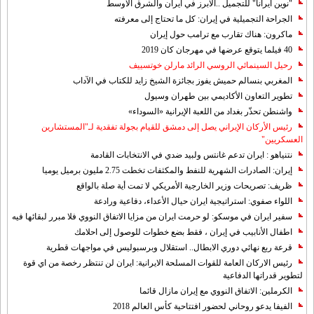
"نوين ايرانا" للتجميل ..الابرز في ايران والشرق الاوسط
الجراحة التجميلية في إيران: كل ما تحتاج إلى معرفته
ماكرون: هناك تقارب مع ترامب حول إيران
40 فيلما يتوقع عرضها في مهرجان كان 2019
رحيل السينمائي الروسي الرائد مارلن خوتسييف
المغربي بنسالم حميش يفوز بجائزة الشيخ زايد للكتاب في الآداب
تطوير التعاون الأكاديمي بين طهران وسيول
واشنطن تحذّر بغداد من اللعبة الإيرانية «السوداء»
رئيس الأركان الإيراني يصل إلى دمشق للقيام بجولة تفقدية لـ"المستشارين
العسكريين"
نتنياهو : ايران تدعم غانتس ولبيد ضدي في الانتخابات القادمة
إيران: الصادرات الشهریة للنفط والمكثفات تخطت 2.75 مليون برميل يوميا
ظريف: تصريحات وزير الخارجية الأمريكي لا تمت أية صلة بالواقع
اللواء صفوي: استراتيجية ايران حيال الأعداء، دفاعية ورادعة
سفير ايران في موسكو: لو حرمت ايران من مزايا الاتفاق النووي فلا مبرر لبقائها فيه
اطفال الأنابيب في إيران ، فقط بضع خطوات للوصول إلى احلامك
قرعة ربع نهائي دوري الابطال.. استقلال وبرسبوليس في مواجهات قطرية
رئيس الاركان العامة للقوات المسلحة الايرانية: ايران لن تنتظر رخصة من اي قوة
لتطوير قدراتها الدفاعية
الكرملين: الاتفاق النووي مع إيران مازال قائما
الفيفا يدعو روحاني لحضور افتتاحية كأس العالم 2018