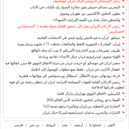
رحيل السينمائي الروسي الرائد مارلن خوتسييف
المغربي بنسالم حميش يفوز بجائزة الشيخ زايد للكتاب في الآداب
تطوير التعاون الأكاديمي بين طهران وسيول
واشنطن تحذّر بغداد من اللعبة الإيرانية «السوداء»
رئيس الأركان الإيراني يصل إلى دمشق للقيام بجولة تفقدية لـ"المستشارين
العسكريين"
نتنياهو : ايران تدعم غانتس ولبيد ضدي في الانتخابات القادمة
إيران: الصادرات الشهریة للنفط والمكثفات تخطت 2.75 مليون برميل يوميا
ظريف: تصريحات وزير الخارجية الأمريكي لا تمت أية صلة بالواقع
اللواء صفوي: استراتيجية ايران حيال الأعداء، دفاعية ورادعة
سفير ايران في موسكو: لو حرمت ايران من مزايا الاتفاق النووي فلا مبرر لبقائها فيه
اطفال الأنابيب في إيران ، فقط بضع خطوات للوصول إلى احلامك
قرعة ربع نهائي دوري الابطال.. استقلال وبرسبوليس في مواجهات قطرية
رئيس الاركان العامة للقوات المسلحة الايرانية: ايران لن تنتظر رخصة من اي قوة
لتطوير قدراتها الدفاعية
الكرملين: الاتفاق النووي مع إيران مازال قائما
الفيفا يدعو روحاني لحضور افتتاحية كأس العالم 2018
التجارة غیر النفطیة بین إیران ومالیزیا ترتفع بنسبة 23%
الامارات والبحرين تدعمان استراتيجية اميركا حيال ايران
الاولی
|
اتصلوا بنا
|
أرشیف
|
بحث
|
الروابط
|
من نحن
|
فارسی