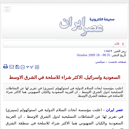
باز
و
بسته
کردن
منو
قائد الحرس الثوري: إيران ستدمر أمريكا وإسرائيل والسعودية إذا تجاوزت خطوط طهران
الحمراء
رمز الخبر:
۱۶۵۶۴
تأريخ النشر:
08:35
- 18 October 2009
صفحه نخست
»
سياسي
‍‍‍ پ
پ
السعودية واسرائيل، الاکثر شراء للاسلحة في الشرق الاوسط
اعلنت مؤسسة ابحاث السلام الدولية في استوکهولم (سيبري) في تقرير لها عن النشاطات
التسليحية لدول الشرق الاوسط ، ان العربية السعودية والکيان الصهيوني هما الاکثر شراء
للاسلحة في منطقة الشرق الاوسط.
عصر ايران -
اعلنت مؤسسة ابحاث السلام الدولية في استوکهولم (سيبري)
في تقرير لها عن النشاطات التسليحية لدول الشرق الاوسط ، ان العربية
السعودية والکيان الصهيوني هما الاکثر شراء للاسلحة في منطقة الشرق