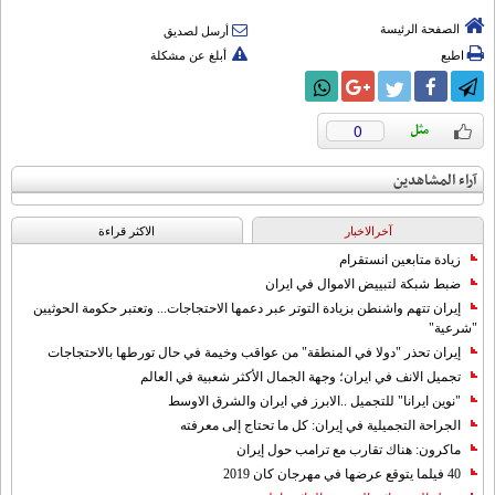
الصفحة الرئيسة
أرسل لصديق
اطبع
أبلغ عن مشكلة
0
آراء المشاهدين
آخرالاخبار
الاکثر قراءة
زيادة متابعين انستقرام
ضبط شبكة لتبييض الاموال في ايران
إيران تتهم واشنطن بزيادة التوتر عبر دعمها الاحتجاجات... وتعتبر حكومة الحوثيين
"شرعية"
إيران تحذر "دولا في المنطقة" من عواقب وخيمة في حال تورطها بالاحتجاجات
تجميل الانف في ايران؛ وجهة الجمال الأكثر شعبية في العالم
"نوين ايرانا" للتجميل ..الابرز في ايران والشرق الاوسط
الجراحة التجميلية في إيران: كل ما تحتاج إلى معرفته
ماكرون: هناك تقارب مع ترامب حول إيران
40 فيلما يتوقع عرضها في مهرجان كان 2019