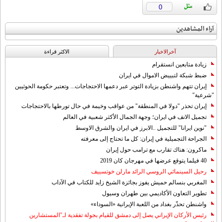
0
آراء المشاهدين
آخرالاخبار
الاکثر قراءة
زيادة متابعين انستقرام
ضبط شبكة لتبييض الاموال في ايران
إيران تتهم واشنطن بزيادة التوتر عبر دعمها الاحتجاجات... وتعتبر حكومة الحوثيين
"شرعية"
إيران تحذر "دولا في المنطقة" من عواقب وخيمة في حال تورطها بالاحتجاجات
تجميل الانف في ايران؛ وجهة الجمال الأكثر شعبية في العالم
"نوين ايرانا" للتجميل ..الابرز في ايران والشرق الاوسط
الجراحة التجميلية في إيران: كل ما تحتاج إلى معرفته
ماكرون: هناك تقارب مع ترامب حول إيران
40 فيلما يتوقع عرضها في مهرجان كان 2019
رحيل السينمائي الروسي الرائد مارلن خوتسييف
المغربي بنسالم حميش يفوز بجائزة الشيخ زايد للكتاب في الآداب
تطوير التعاون الأكاديمي بين طهران وسيول
واشنطن تحذّر بغداد من اللعبة الإيرانية «السوداء»
رئيس الأركان الإيراني يصل إلى دمشق للقيام بجولة تفقدية لـ"المستشارين