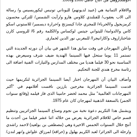
والافلام الثمانية هي (عبيد لديونهم) لليوناني تونيس ليكوريسيس و/ رسالة
الى الاب يعقوب/ للفنلندي كلاوس هارو و/رأيت الشمس/ للتركي محسون
كرمزيجول و/الحرباء/ للمجري جادا كيسزتج و/حرارة ديسمبر/ للاستوني اسكو
كاس و/الدوامة/ لليتواني جيتس لوكساس و/الكلمة رقم 6/ للروسي كارن
شاخنازاروف و/كازانيجرا/ للمغربي نور الدين لخماري.
وأعلن المهرجان في وقت سابق هذا الشهر في بيان أن دورته الجديدة التي
تستمر 11 يوما ستحل فيها السينما الهندية ضيف شرف وسيعرض بهذه
المناسبة نحو 30 فيلما هنديا من مختلف المدارس والتيارات الفنية اضافة الى
رئاسة مخرج هندي للجنة التحكيم.
وأضاف البيان أن المهرجان اختار أيضا السينما الجزائرية لتكريمها حيث
قدمت السينما الجزائرية مخرجين بارزين نافست أفلامهم في "أكبر
المهرجانات العالمية" مثل محمد لخضر حامينا الذى فاز فيلمه (وقائع سنوات
الجمر) بالسعفة الذهبية لمهرجان كان عام 1975.
ويشمل هذا التكريم دعوة نخبة من نجوم وصناع السينما الجزائريين وتنظيم
قسم خاص للافلام الجزائرية يعرض من خلاله اثنا عشر فيلما من أحدث ما
أنتج خلال السنوات الخمس الاخيرة وهي (مصطفى بن بولعيد) لاحمد راشدي
و/رحلة الى الجزائر/ لعبد الكريم بهلول و (حراقة) لمرزاق علواش و/نهر لندن/