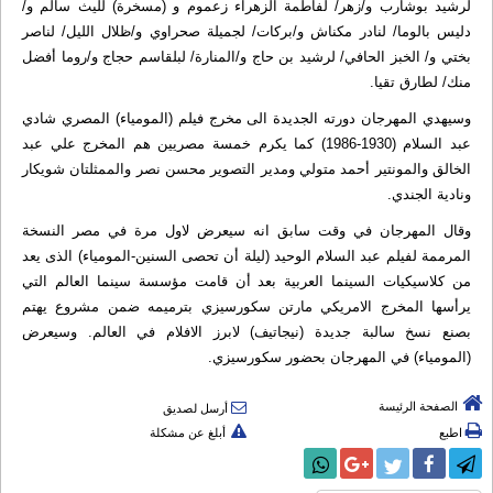
لرشيد بوشارب و/زهر/ لفاطمة الزهراء زعموم و (مسخرة) لليث سالم و/
دليس بالوما/ لنادر مكناش و/بركات/ لجميلة صحراوي و/ظلال الليل/ لناصر
بختي و/ الخبز الحافي/ لرشيد بن حاج و/المنارة/ لبلقاسم حجاج و/روما أفضل
منك/ لطارق تقيا.
وسيهدي المهرجان دورته الجديدة الى مخرج فيلم (المومياء) المصري شادي
عبد السلام (1930-1986) كما يكرم خمسة مصريين هم المخرج علي عبد
الخالق والمونتير أحمد متولي ومدير التصوير محسن نصر والممثلتان شويكار
ونادية الجندي.
وقال المهرجان في وقت سابق انه سيعرض لاول مرة في مصر النسخة
المرممة لفيلم عبد السلام الوحيد (ليلة أن تحصى السنين-المومياء) الذى يعد
من كلاسيكيات السينما العربية بعد أن قامت مؤسسة سينما العالم التي
يرأسها المخرج الامريكي مارتن سكورسيزي بترميمه ضمن مشروع يهتم
بصنع نسخ سالبة جديدة (نيجاتيف) لابرز الافلام في العالم. وسيعرض
(المومياء) في المهرجان بحضور سكورسيزي.
الصفحة الرئيسة
أرسل لصديق
اطبع
أبلغ عن مشكلة