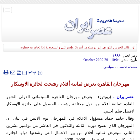
باز
و
بسته
کردن
منو
قائد الحرس الثوري: إيران ستدمر أمريكا وإسرائيل والسعودية إذا تجاوزت خطوط طهران
الحمراء
رمز الخبر:
۱۶۶۶۰
تأريخ النشر:
10:04
- 20 October 2009
صفحه نخست
»
سياسي
‍‍‍ پ
پ
مهرجان القاهرة يعرض ثمانية أفلام رشحت لجائزة الاوسكار
عصرایران -
(رويترز) - يعرض مهرجان القاهرة السينمائي الدولي الشهر
القادم ثمانية أفلام من دول مختلفة رشحت للحصول على جائزة الاوسكار
لافضل فيلم أجنبي.
وقال حامد حماد مسؤول الاعلام في المهرجان يوم الاثنين في بيان ان
المهرجان الذي تفتتح دورته الثالثة والثلاثون في العاشر من نوفمبر تشرين
الثاني سيعرض ثمانية أفلام من بين الاعمال التي رشحتها دولها لجائزة
الاوسكاروهي من انتاج عامي 2008 و2009.