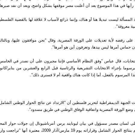
 رأيها في هذا الموضوع بعد أن أعلنت مصر موقفها بشكل واضح، وبعد أن نفد صبرها"
لمسألة ليست تبديلا هنا أو هناك، وإنما ذرائع لأسباب لا علاقة لها بالقضية الفلسطين
ية معروفة".
لى رفضه لأية تعديلات على الورقة المصرية، وقال "نحن موافقون عليها، وبالتال
حماس أمرها ليس بيدها، وتعرفون أين هو أمرها".
لانتخابات، قال عباس "وفق النظام الأساسي فإننا مجبرون على أن نصدر في الخام
 المرسوم بالفعل، أما إذا كانت هناك واقعية أم لا فسنرى ذلك".
ت الجبهة الديمقراطية لتحرير فلسطين أن "الارتداد عن نتائج الحوار الوطني الشامل 
 وضع الورقة المصرية واتفاقية الوفاق الوطني في طريق مسدود".
لى لسان مصدر مسؤول في بيان ليونايتد برس أنترناشيونال إن جولات حوار الم
القاهرة لم تلتزم بنتائج الحوار الشامل وقراراته يوم 19 مارس/آذار 009