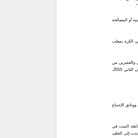
.
ية أو المصالحة
ي الكرة بمعلب
س والعشرين من
الشهر الجاري مرسوما بإجراء الانتخابات التشريعية والرئاسية قبل الرابع والعشرين من يناير/كانون الثاني 2010،
ووثائق الإجماع
حاصّة الست في
2، معتبرة أنها "تراجعت وارتدت إلى الخلف