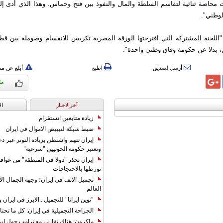
ت محاصة ثنائية لتقاسم السلطة والمال والنفوذ بين فتح وحماس. وهذا الذي أدى إ
لوطني".
"اللجنة المشتركة التي اقترحتها الورقة المصرية تكريس للانقسام وصوملة بين قط
، بدلا عن حكومة وفاق وطني واحدة".
أرسل لصديق
اطبع
أبلغ عن م
آخرالاخبار
ال
زيادة متابعين انستقرام
ضبط شبكة لتبييض الاموال في ايران
إيران تتهم واشنطن بزيادة التوتر عبر دع
وتعتبر حكومة الحوثيين "شرعية"
إيران تحذر "دولا في المنطقة" من عوا
تورطها بالاحتجاجات
تجميل الانف في ايران؛ وجهة الجمال ال
العالم
"نوين ايرانا" للتجميل ..الابرز في ايرا
الجراحة التجميلية في إيران: كل ما تحتا
ماكرون: هناك تقارب مع ترامب حول إير