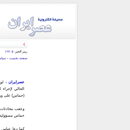
رمز الخبر:
۱۶۷۰۵
صفحه نخست
»
سياس
عصرایران -
لوح
الحالي لإجراء ا
(حماس) على ورق
وعقب محادثات 
حماس مسؤولية تع
كما دعا عباس إ