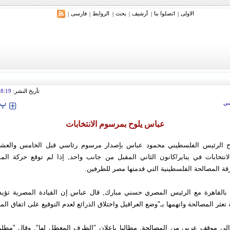
الاولی
اتصلوا بنا
أرشیف
بحث
الروابط
فارسی
|
|
|
|
|
|
تأريخ النشر:
08:19
‍‍‍ پ
ي
عباس يلوح بمرسوم الانتخابات
 الرئيس الفلسطيني محمود عباس بإصدار مرسوم رئاسي قبل الخامس والعش
لانتخابات في يناير/كانون الثاني المقبل من جانب واحد, إذا لم توقع حركة المق
ة المصالحة الفلسطينية التي قدمتها مصر للطرفين.
بالقاهرة مع الرئيس المصري حسني مبارك, قال عباس إن القيادة المصرية تؤيد
ثر المصالحة واتهمها بـ"وضع العراقيل واختلاق الذرائع لعدم التوقيع على اتفاق الم
لى موقف عربي من المصالحة, مطالبا بإعلان "الطرف المعطل لها". وقال "مطل