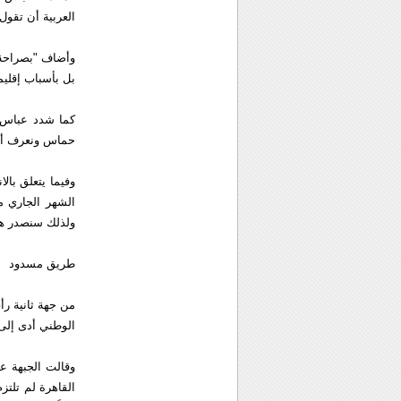
العربية أن تقول
وأضاف "بصراحة ا
بل بأسباب إقليم
كما شدد عباس ع
حماس ونعرف أن 
وفيما يتعلق با
ولذلك سنصدر هذا
طريق مسدود
من جهة ثانية رأ
الوطني أدى إلى
وقالت الجبهة ع