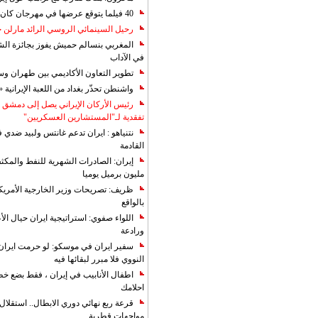
40 فيلما يتوقع عرضها في مهرجان كان 2019
رحيل السينمائي الروسي الرائد مارلن
المغربي بنسالم حميش يفوز بجائزة الشي
في الآداب
تطوير التعاون الأكاديمي بين طهران و
واشنطن تحذّر بغداد من اللعبة الإيرانية 
رئيس الأركان الإيراني يصل إلى دمشق ل
تفقدية لـ"المستشارين العسكريين"
نتنياهو : ايران تدعم غانتس ولبيد ضدي ف
القادمة
مليون برميل يوميا
ظريف: تصريحات وزير الخارجية الأمريكي
بالواقع
اللواء صفوي: استراتيجية ايران حيال الأع
ورادعة
سفير ايران في موسكو: لو حرمت ايران م
النووي فلا مبرر لبقائها فيه
اطفال الأنابيب في إيران ، فقط بضع خ
احلامك
قرعة ربع نهائي دوري الابطال.. استقل
مواجهات قطرية