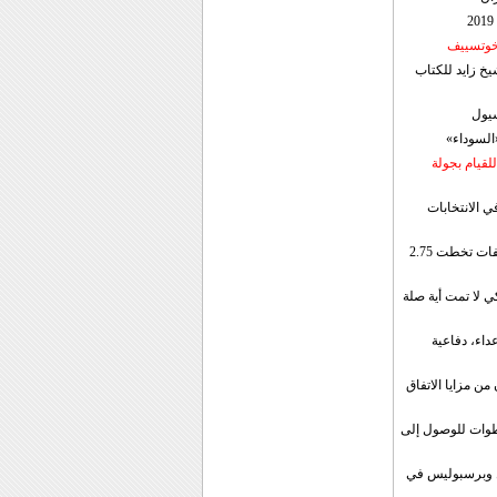
 خوتسييف
خ زايد للكتاب
سيول
«السوداء»
لقيام بجولة
ي الانتخابات
إيران: الصادرات الشهریة للنفط والمكثفات تخطت 2.75
 لا تمت أية صلة
داء، دفاعية
ن مزايا الاتفاق
طوات للوصول إلى
ال وبرسبوليس في