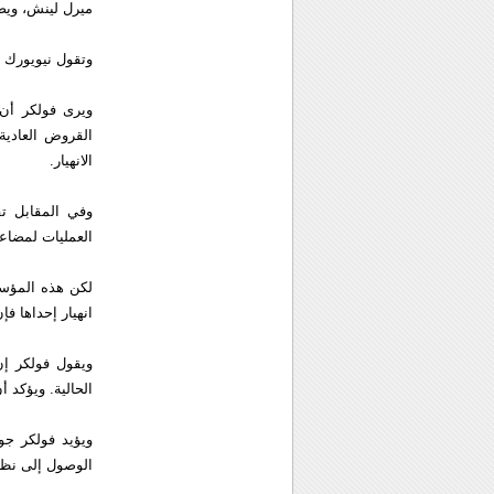
ميرل لينش، ويصب
وتقول نيويورك ت
ويرى فولكر أن 
القروض العادية
الانهيار.
وفي المقابل ت
العمليات لمضاع
لكن هذه المؤسس
انهيار إحداها ف
ويقول فولكر إن
الحالية. ويؤكد 
ويؤيد فولكر جو
الوصول إلى نظا