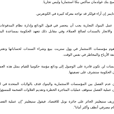
ح بنك غولدمان ساكس بنكا استثماريا وليس تجاريا.
ايمز إن آراء فولكر قد تواجه معركة كبيرة في الكونغرس.
عمل البنوك التجارية يجب أن ينحصر في قبول الودائع وإدارة نظام المدفوعات ب
 والاتجار بالسندات لصالح العملاء، وفي مقابل ذلك تتعهد الحكومة بمساعدة البن
قوم مؤسسات الاستثمار في وول ستريت ببيع وشراء السندات لحساباتها وتقتر
فة الأرباح والمخاطر في نفس الوقت.
ات لن تكون قادرة على الوصول إلى ودائع مؤمنة حكوميا للقيام بمثل هذه العم
إن الحكومة ستشرف على تصفيتها.
 عدم الفصل بين المؤسسات الاستثمارية والبنوك قذف بالولايات المتحدة في ال
أن عملية الفصل ستوقف عمليات المتاجرة الخطرة وتقديم العلاوات الضخمة للمسؤول
زيف ستيغليتز الحائز على جائزة نوبل للاقتصاد. فيقول ستيغليتز "إن عملية ال
م مصرفي أنظف وأكثر أمانا".