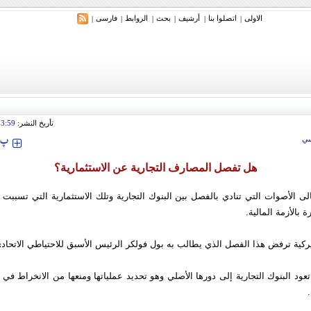
الاولی
اتصلوا بنا
أرشیف
بحث
الروابط
فارسی
|
|
|
|
|
|
ري: إيران ستدمر أمريكا وإسرائيل والسعودية إذا تجاوزت خطوط طهران الحمراء
تأريخ النشر:
13:59
‍‍‍ پ
ي
هل تفصل المصارف التجارية عن الاستثمارية؟
لى الأصوات التي تنادي بالفصل بين البنوك التجارية وتلك الاستثمارية التي تسببت مل
الأزمة المالية.
ميركية ترفض هذا الفصل الذي يطالب به بول فولكر الرئيس الأسبق للاحتياطي الاتحاد
عود البنوك التجارية إلى دورها الأصلي وهو تحديد عملياتها ومنعها من الانخراط 