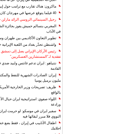
ماكرون: هناك تقارب مع ترامب حول إير
40 فيلما يتوقع عرضها في مهرجان كان 2019
رحيل السينمائي الروسي الرائد مارلن
المغربي بنسالم حميش يفوز بجائزة الشي
في الآداب
تطوير التعاون الأكاديمي بين طهران و
واشنطن تحذّر بغداد من اللعبة الإيرانية 
رئيس الأركان الإيراني يصل إلى دمشق ل
تفقدية لـ"المستشارين العسكريين"
نتنياهو : ايران تدعم غانتس ولبيد ضدي ف
القادمة
مليون برميل يوميا
ظريف: تصريحات وزير الخارجية الأمريكي
بالواقع
اللواء صفوي: استراتيجية ايران حيال الأع
ورادعة
سفير ايران في موسكو: لو حرمت ايران م
النووي فلا مبرر لبقائها فيه
اطفال الأنابيب في إيران ، فقط بضع خ
احلامك