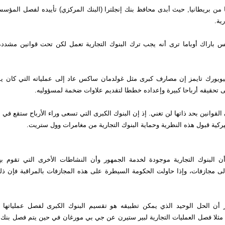
 من بريطانيا, حيث أبدى محافظ بنك إنجلترا (البنك المركزي) تأييده لفصل المؤسس
ية.
يس باراك أوباما ترى أنه يجب ترك البنوك التجارية تعمل لكن تحت قوانين مشددة 
ويورك تايمز إن مصارف كبرى مثل غولدمان ساكس عاد إلى عملياته التي كان يم
لى تحقيقه أرباحا كبيرة وإعداده خططا لتقديم علاوات ضخمة لمسؤوليه.
القوانين بحد ذاتها لن تغني. إذ إن البنوك الكبرى التي تسعى وراء الأرباح ستقع ف
ميركية قبول هذه النظرية وحماية البنوك التجارية من مغامرات وول ستريت.
 البنوك التجارية موجودة لخدمة الجمهور وأن النشاطات الأخرى التي تقوم به
لى مجازفات، وإذا حاولت الحكومة السيطرة على هذه المجازفات بالمراقبة فإن ذلك
أن الحل الوحيد الذي يمكن تطبيقه هو تقسيم البنوك الكبرى لفصل عملياتها ا
ن مثلا فصل العمليات التجارية لبير ستيرن عن جي بي مورغان في حين يتم فصل بنك 