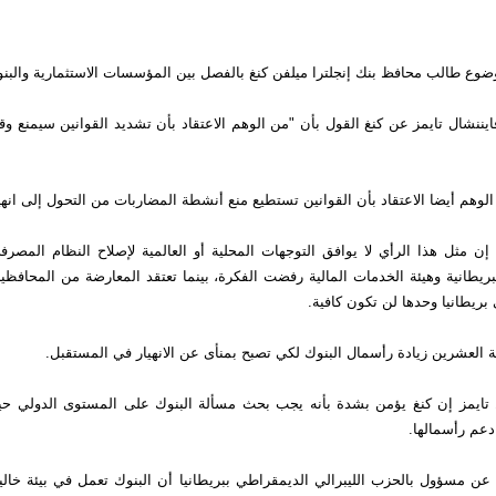
وع طالب محافظ بنك إنجلترا ميلفن كنغ بالفصل بين المؤسسات الاستثمارية والبنوك
ننشال تايمز عن كنغ القول بأن "من الوهم الاعتقاد بأن تشديد القوانين سيمنع وق
وهم أيضا الاعتقاد بأن القوانين تستطيع منع أنشطة المضاربات من التحول إلى انهي
إن مثل هذا الرأي لا يوافق التوجهات المحلية أو العالمية لإصلاح النظام المصر
لبريطانية وهيئة الخدمات المالية رفضت الفكرة، بينما تعتقد المعارضة من المحافظي
ريطانيا وحدها لن تكون كافية.
العشرين زيادة رأسمال البنوك لكي تصبح بمنأى عن الانهيار في المستقبل.
 تايمز إن كنغ يؤمن بشدة بأنه يجب بحث مسألة البنوك على المستوى الدولي ح
دعم رأسمالها.
عن مسؤول بالحزب الليبرالي الديمقراطي ببريطانيا أن البنوك تعمل في بيئة خالي