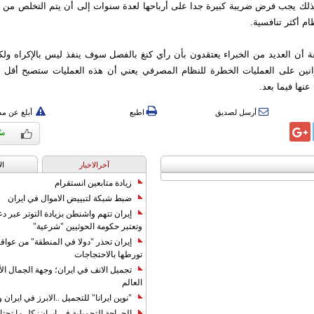
لك يجب فرض ضريبة كبيرة جدا على أرباحها لعدة سنوات إلى أن يتم التخلص من 
ام أكثر تنافسية.
 أن العديد من الخبراء يعتقدون بأن رأي كنغ بالفصل سوف ينفذ ليس بالإكراه ولك
انين على العمليات الخطرة للنظام المصرفي يعني أن هذه العمليات ستصبح أقل
عنها فيما بعد.
أرسل لصديق
اطبع
أبلغ عن م
آخرالاخبار
ال
زيادة متابعين انستقرام
ضبط شبكة لتبييض الاموال في ايران
إيران تتهم واشنطن بزيادة التوتر عبر دع
وتعتبر حكومة الحوثيين "شرعية"
إيران تحذر "دولا في المنطقة" من عوا
تورطها بالاحتجاجات
تجميل الانف في ايران؛ وجهة الجمال ال
العالم
"نوين ايرانا" للتجميل ..الابرز في ايرا
الجراحة التجميلية في إيران: كل ما تحتا