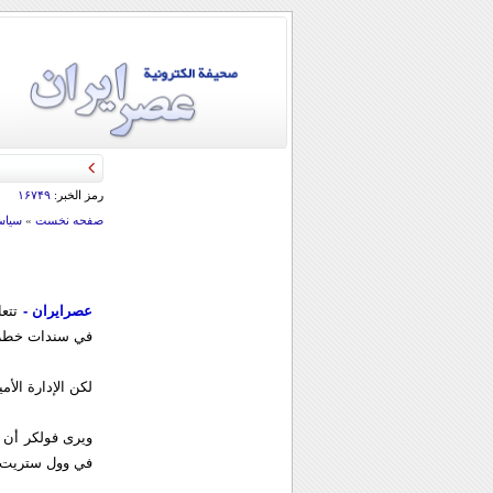
قائد الحرس الثو
رمز الخبر:
۱۶۷۴۹
صفحه نخست
»
سياس
عصرایران -
تتعا
في سندات خطرة ب
لكن الإدارة الأ
ويرى فولكر أن ت
في وول ستريت.