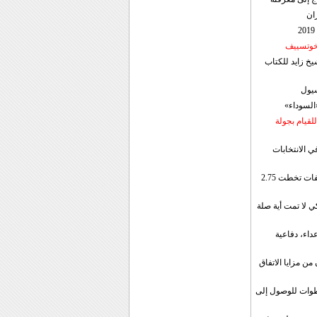
ان
 خوتسييف
خ زايد للكتاب
سيول
«السوداء»
لقيام بجولة
ي الانتخابات
إيران: الصادرات الشهریة للنفط والمكثفات تخطت 2.75
 لا تمت أية صلة
داء، دفاعية
ن مزايا الاتفاق
طوات للوصول إلى