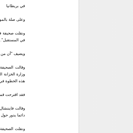
في بريطانيا
وعلى صلة بالموض
ونقلت صحيفة فاي
في المستقبل".
ويضيف "أن من ال
وقالت الصحيفة 
وزارة الخزانة ا
هذه الخطوة في ب
فقد اقترحت قمة 
وقالت فايننشال
دائما يدور حول 
ونقلت الصحيفة 