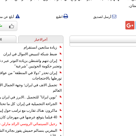
تان.
أرسل لصديق
اطبع
أبلغ عن م
آخرالاخبار
ال
زيادة متابعين انستقرام
ضبط شبكة لتبييض الاموال في ايران
إيران تتهم واشنطن بزيادة التوتر عبر دع
وتعتبر حكومة الحوثيين "شرعية"
إيران تحذر "دولا في المنطقة" من عوا
تورطها بالاحتجاجات
تجميل الانف في ايران؛ وجهة الجمال ال
العالم
"نوين ايرانا" للتجميل ..الابرز في ايرا
الجراحة التجميلية في إيران: كل ما تحتا
ماكرون: هناك تقارب مع ترامب حول إير
40 فيلما يتوقع عرضها في مهرجان كان 2019
رحيل السينمائي الروسي الرائد مارلن
المغربي بنسالم حميش يفوز بجائزة الشي