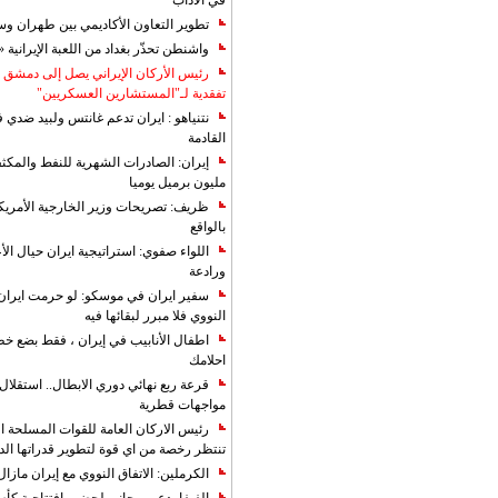
في الآداب
تطوير التعاون الأكاديمي بين طهران و
واشنطن تحذّر بغداد من اللعبة الإيرانية 
رئيس الأركان الإيراني يصل إلى دمشق ل
تفقدية لـ"المستشارين العسكريين"
نتنياهو : ايران تدعم غانتس ولبيد ضدي ف
القادمة
مليون برميل يوميا
ظريف: تصريحات وزير الخارجية الأمريكي
بالواقع
اللواء صفوي: استراتيجية ايران حيال الأع
ورادعة
سفير ايران في موسكو: لو حرمت ايران م
النووي فلا مبرر لبقائها فيه
اطفال الأنابيب في إيران ، فقط بضع خ
احلامك
قرعة ربع نهائي دوري الابطال.. استقل
مواجهات قطرية
رئيس الاركان العامة للقوات المسلحة الاي
تنتظر رخصة من اي قوة لتطوير قدراتها الد
الكرملين: الاتفاق النووي مع إيران مازال