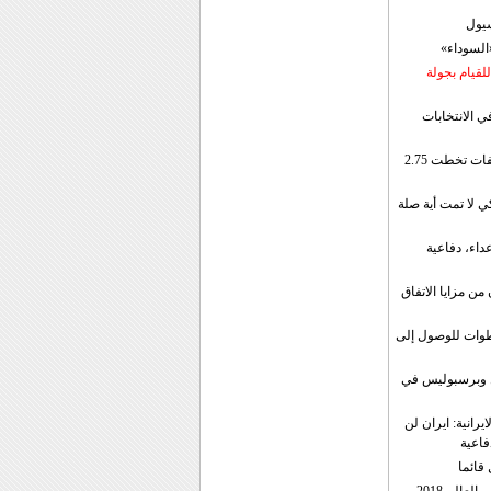
سيول
«السوداء»
لقيام بجولة
ي الانتخابات
إيران: الصادرات الشهریة للنفط والمكثفات تخطت 2.75
 لا تمت أية صلة
داء، دفاعية
ن مزايا الاتفاق
طوات للوصول إلى
ال وبرسبوليس في
رانية: ايران لن
فاعية
 قائما