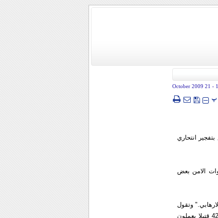
- 21 October 2009
پ
تفجير انتحاري
وات الامن بعض
ارهابي." وتقول
ايران ان متمردين سنة تتهمهم بتنفيذ التفجير الذي وقع في جنوب شرق البلاد وأسفر عن سقوط 42 قتيلا يعملون