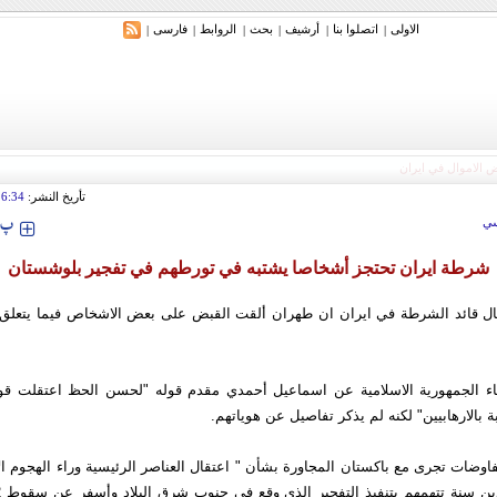
الاولی
اتصلوا بنا
أرشیف
بحث
الروابط
فارسی
|
|
|
|
|
|
تأريخ النشر:
16:34
‍‍‍ پ
ي
شرطة ايران تحتجز أشخاصا يشتبه في تورطهم في تفجير بلوشستان
ل قائد الشرطة في ايران ان طهران ألقت القبض على بعض الاشخاص فيما يتعلق ب
باء الجمهورية الاسلامية عن اسماعيل أحمدي مقدم قوله "لحسن الحظ اعتقلت ق
 بالارهابيين" لكنه لم يذكر تفاصيل عن هوياتهم.
اوضات تجرى مع باكستان المجاورة بشأن " اعتقال العناصر الرئيسية وراء الهجوم ال