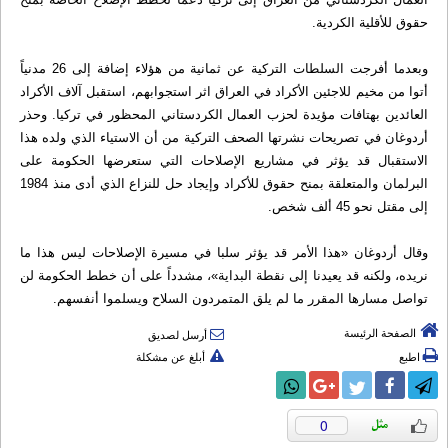
حقوق للأقلية الكردية.
وبعدما أفرجت السلطات التركية عن ثمانية من هؤلاء إضافة إلى 26 مدنياً
أتوا من مخيم للاجئين الأكراد في العراق اثر استجوابهم، استقبل آلاف الأكراد
العائدين بهتافات مؤيدة لحزب العمال الكردستاني المحظور في تركيا. وحذر
أردوغان في تصريحات نشرتها الصحف التركية من أن الاستياء الذي ولده هذا
الاستقبال قد يؤثر في مشاريع الإصلاحات التي ستعرضها الحكومة على
البرلمان والمتعلقة بمنح حقوق للأكراد وإيجاد حل للنزاع الذي أدى منذ 1984
إلى مقتل نحو 45 ألف شخص.
وقال أردوغان «هذا الأمر قد يؤثر سلبا في مسيرة الإصلاحات ليس هذا ما
نريده، ولكنه قد يعيدنا إلى نقطة البداية»، مشدداً على أن خطط الحكومة لن
تواصل مسارها المقرر ما لم يلق المتمردون السلاح ويسلموا أنفسهم.
الصفحة الرئيسة
أرسل لصديق
اطبع
أبلغ عن مشكلة
0