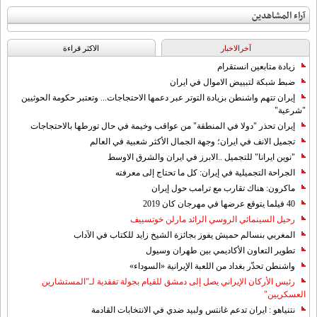
آراء المشاهدين
آخرالاخبار
الاکثر قراءة
زيادة متابعين انستقرام
ضبط شبكة لتبييض الاموال في ايران
إيران تتهم واشنطن بزيادة التوتر عبر دعمها الاحتجاجات... وتعتبر حكومة الحوثيين
"شرعية"
إيران تحذر "دولا في المنطقة" من عواقب وخيمة في حال تورطها بالاحتجاجات
تجميل الانف في ايران؛ وجهة الجمال الأكثر شعبية في العالم
"نوين ايرانا" للتجميل ..الابرز في ايران والشرق الاوسط
الجراحة التجميلية في إيران: كل ما تحتاج إلى معرفته
ماكرون: هناك تقارب مع ترامب حول إيران
40 فيلما يتوقع عرضها في مهرجان كان 2019
رحيل السينمائي الروسي الرائد مارلن خوتسييف
المغربي بنسالم حميش يفوز بجائزة الشيخ زايد للكتاب في الآداب
تطوير التعاون الأكاديمي بين طهران وسيول
واشنطن تحذّر بغداد من اللعبة الإيرانية «السوداء»
رئيس الأركان الإيراني يصل إلى دمشق للقيام بجولة تفقدية لـ"المستشارين
العسكريين"
نتنياهو : ايران تدعم غانتس ولبيد ضدي في الانتخابات القادمة