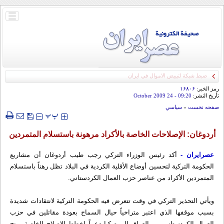
باز
و
بسته
کردن
منو
ضبط شبكة لتبييض الاموال في ايران
رمز الخبر:
۱۶۸۰۶
تأريخ النشر:
09:20
- 24 October 2009
صفحه نخست
»
سياسي
‍‍‍ پ
پ
أردوغان: الإصلاحات الخاصة بالأكراد مرهونة باستسلام المتمردين
عصرایران -
أكد رئيس الوزراء التركي رجب طيب أردوغان أن مشاريع
الحكومة التركية لتحسين أوضاع الأقلية الكردية في البلاد تظل رهناً باستسلام
المتمردين الأكراد من عناصر حزب العمال الكردستاني.
ويأتي التحذير التركي في وقت تتعرض فيه الحكومة التركية لانتقادات شديدة
بسبب موقفها الذي اعتبر متراخياً حيال السماح بعودة مقاتلين في حزب
العمال الكردستاني من العراق إلى تركيا دعماً لخطط الإصلاح الخاصة بمنح