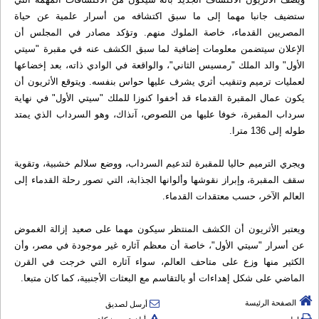
ستضيف جانبا مهما إلى ما سبق اكتشافه من أسرار علمية عن حياة
المصريين القدماء، خاصة الملوك منهم. وتؤكد مصادر في المجلس أن
الإعلان سيتضمن معلومات إضافية لما سبق الكشف عنه في مقبرة "سيتي
الأول" والد الملك "رمسيس الثاني"، والواقعة في الوادي ذاته، بعد إخضاعها
لعمليات ترميم وتنقيب أثري يشرف عليها حواس بنفسه. ويتوقع الأثريون أن
يكون عمال المقبرة القدماء قد أخفوا كنوزا للملك "سيتي الأول" في نهاية
سرداب المقبرة، خوفا عليها من اللصوص، آنذاك، وهو السرداب الذي يمتد
طوله إلى 136 مترا.
ويجري الترميم حاليا للمقبرة لتدعيم السرداب، ووضع سلالم خشبية، وتقوية
سقف المقبرة، وإبراز نقوشها وألوانها الجذابة، التي تصور رحلة القدماء إلى
العالم الآخر، حسب معتقدات القدماء.
ويعتبر الأثريون أن الكشف المنتظر سيكون مهما على صعيد إزالة الغموض
عن أسرار "سيتي الأول"، خاصة أن معظم آثاره غير موجودة في مصر، وأن
الكثير منها وزع على متاحف العالم، سواء آثاره التي خرجت في القرن
الماضي على شكل إهداءات أو بالتقاسم مع البعثات الأجنبية، كما كان متبعا.
الصفحة الرئيسة
أرسل لصديق