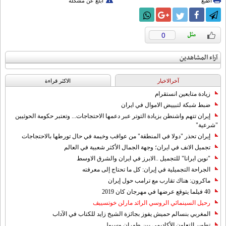
اطبع
أبلغ عن مشكلة
0
آراء المشاهدين
آخرالاخبار
الاکثر قراءة
زيادة متابعين انستقرام
ضبط شبكة لتبييض الاموال في ايران
إيران تتهم واشنطن بزيادة التوتر عبر دعمها الاحتجاجات... وتعتبر حكومة الحوثيين
"شرعية"
إيران تحذر "دولا في المنطقة" من عواقب وخيمة في حال تورطها بالاحتجاجات
تجميل الانف في ايران؛ وجهة الجمال الأكثر شعبية في العالم
"نوين ايرانا" للتجميل ..الابرز في ايران والشرق الاوسط
الجراحة التجميلية في إيران: كل ما تحتاج إلى معرفته
ماكرون: هناك تقارب مع ترامب حول إيران
40 فيلما يتوقع عرضها في مهرجان كان 2019
رحيل السينمائي الروسي الرائد مارلن خوتسييف
المغربي بنسالم حميش يفوز بجائزة الشيخ زايد للكتاب في الآداب
تطوير التعاون الأكاديمي بين طهران وسيول