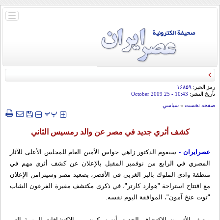
باز
و
بسته
کردن
منو
رمز الخبر:
۱۶۸۵۹
تأريخ النشر:
10:43
- 25 October 2009
صفحه نخست
»
سياسي
‍‍‍ پ
پ
كشف أثري جديد في مصر عن والد رمسيس الثاني
عصرایران -
سيقوم الدكتور زاهي حواس الأمين العام للمجلس الأعلى للآثار
المصري في الرابع من نوفمبر المقبل بالإعلان عن كشف أثري مهم في
منطقة وادي الملوك بالبر الغربي في الأقصر، بصعيد مصر وسيتزامن الإعلان
مع افتتاح استراحة "هوارد كارتر"، في ذكرى مكتشف مقبرة الفرعون الشاب
"توت عنخ آمون"، الموافقة اليوم نفسه.
ويصف الأثريون الاكتشاف الجديد بأنه سيكون من الاكتشافات المهمة التي