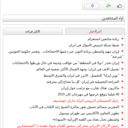
0
آراء المشاهدين
آخرالاخبار
الاکثر قراءة
زيادة متابعين انستقرام
ضبط شبكة لتبييض الاموال في ايران
إيران تتهم واشنطن بزيادة التوتر عبر دعمها الاحتجاجات... وتعتبر حكومة الحوثيين
"شرعية"
إيران تحذر "دولا في المنطقة" من عواقب وخيمة في حال تورطها بالاحتجاجات
تجميل الانف في ايران؛ وجهة الجمال الأكثر شعبية في العالم
"نوين ايرانا" للتجميل ..الابرز في ايران والشرق الاوسط
الجراحة التجميلية في إيران: كل ما تحتاج إلى معرفته
ماكرون: هناك تقارب مع ترامب حول إيران
40 فيلما يتوقع عرضها في مهرجان كان 2019
رحيل السينمائي الروسي الرائد مارلن خوتسييف
المغربي بنسالم حميش يفوز بجائزة الشيخ زايد للكتاب في الآداب
تطوير التعاون الأكاديمي بين طهران وسيول
واشنطن تحذّر بغداد من اللعبة الإيرانية «السوداء»
رئيس الأركان الإيراني يصل إلى دمشق للقيام بجولة تفقدية لـ"المستشارين