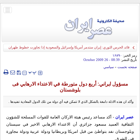
باز
و
بسته
کردن
منو
قائد الحرس الثوري: إيران ستدمر أمريكا وإسرائيل والسعودية إذا تجاوزت خطوط طهران
الحمراء
رمز الخبر:
۱۶۸۹۰
تأريخ النشر:
08:39
- 26 October 2009
صفحه نخست
»
سياسي
‍‍‍ پ
پ
مسؤول ايراني: أربع دول متورطة في الاعتداء الارهابي فی
بلوشستان
وأكد ان هذه الادلة دامغة بالشكل الذي لا تتمكن فيه أي دولة من تلك الدول المعادية تفنيدها .
عصر ايران
- أكد مساعد رئيس هيئة الاركان العامة للقوات المسلحة للشؤون
الثقافية العميد مسعود جزائري أن الاعتداء الارهابي الاخير في سيستان
وبلوجستان نفد بتواطئ من قبل امريكا وبريطانيا ودولة عربية ودولة مجاورة
في الشرق.