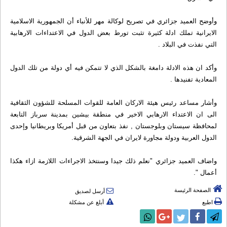
وأوضح العميد جزائري في تصريح لوكالة مهر للأنباء أن الجمهورية الاسلامية
الايرانية تملك ادلة كثيرة تثبت تورط بعض الدول في الاعتداءات الارهابية
التي نفذت في البلاد .
وأكد ان هذه الادلة دامغة بالشكل الذي لا تتمكن فيه أي دولة من تلك الدول
المعادية تفنيدها .
وأشار مساعد رئيس هيئة الاركان العامة للقوات المسلحة للشؤون الثقافية
الى ان الاعتداء الارهابي الاخير في منطقة بيشين بمدينة سرباز التابعة
لمحافظة سيستان وبلوجستان , نفذ بتعاون من قبل أمريكا وبريطانيا وإحدى
الدول العربية ودولة مجاورة لايران في الجهة الشرقية.
واضاف العميد جزائري "نعلم ذلك جيدا وسنتخذ الاجراءات اللازمة ازاء هكذا
أعمال ".
الصفحة الرئيسة
أرسل لصديق
اطبع
أبلغ عن مشكلة