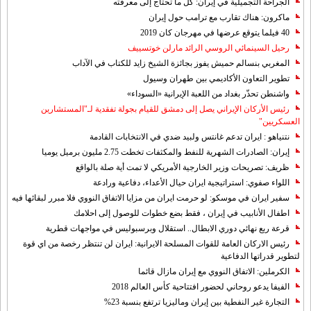
الجراحة التجميلية في إيران: كل ما تحتاج إلى معرفته
ماكرون: هناك تقارب مع ترامب حول إيران
40 فيلما يتوقع عرضها في مهرجان كان 2019
رحيل السينمائي الروسي الرائد مارلن خوتسييف
المغربي بنسالم حميش يفوز بجائزة الشيخ زايد للكتاب في الآداب
تطوير التعاون الأكاديمي بين طهران وسيول
واشنطن تحذّر بغداد من اللعبة الإيرانية «السوداء»
رئيس الأركان الإيراني يصل إلى دمشق للقيام بجولة تفقدية لـ"المستشارين
العسكريين"
نتنياهو : ايران تدعم غانتس ولبيد ضدي في الانتخابات القادمة
إيران: الصادرات الشهریة للنفط والمكثفات تخطت 2.75 مليون برميل يوميا
ظريف: تصريحات وزير الخارجية الأمريكي لا تمت أية صلة بالواقع
اللواء صفوي: استراتيجية ايران حيال الأعداء، دفاعية ورادعة
سفير ايران في موسكو: لو حرمت ايران من مزايا الاتفاق النووي فلا مبرر لبقائها فيه
اطفال الأنابيب في إيران ، فقط بضع خطوات للوصول إلى احلامك
قرعة ربع نهائي دوري الابطال.. استقلال وبرسبوليس في مواجهات قطرية
رئيس الاركان العامة للقوات المسلحة الايرانية: ايران لن تنتظر رخصة من اي قوة
لتطوير قدراتها الدفاعية
الكرملين: الاتفاق النووي مع إيران مازال قائما
الفيفا يدعو روحاني لحضور افتتاحية كأس العالم 2018
التجارة غیر النفطیة بین إیران ومالیزیا ترتفع بنسبة 23%