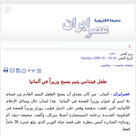
باز
و
بسته
کردن
منو
رمز الخبر:
۱۶۹۰۰
تأريخ النشر:
10:24
- 26 October 2009
صفحه نخست
»
سياسي
‍‍‍ پ
پ
طفل فيتنامي يتيم يصبح وزيراً في ألمانيا
عصرایران -
البیان - من كان يصدق أن يصبح الطفل اليتيم القادم من فيتنام
بلا اسم أو عنوان وزيراً للصحة في ألمانيا.. هذا لسان حال وسائل الإعلام
الألمانية التي علقت بدهشة وفخر على اختيار فيليب روزلر وزيراً للصحة في
الحكومة الجديدة بزعامة المستشارة أنجيلا ميركل، وألقت صحيفة «بيلد أم
زونتاج» الصادرة أمس بنظرة على قصة حياة الوزير الذي يبلغ عمره 36 عاماً
فقط.