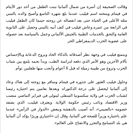
وقالت الصحيفة إن أسرة من شمال ألمانيا تبنت الطفل من أحد دور الأيتام
في فيتنام ومنحته اسم فيليب عندما بلغ شهره التاسع وأصبح والده بالتبني
مثله الأعلى في الحياة حتى بعد انفصاله عن زوجته حينما كان الطفل فيليب
في الرابعة من عمره.وعاش فيليب في كنف أبيه بالتبني وحصل على الثانوية
العامة والتحق بالخدمات الطبية بالجيش الألماني وعمل بالسياسة بعد حصوله
على عضوية الحزب الديمقراطي الحر.
ويتمتع فيليب في وجهة نظر أصدقائه بالذكاء الحاد وبروح الدعابة وبالإحساس
بآلام الآخرين وهو الأمر الذي دفعه لدراسة الطب، وبدأ نجمه يلمع بين شباب
الحزب وتزوج من طبيبة زميلة له قبل 6 أعوام وأنجب منها طفلتين توأم.
وحاول فيليب العثور على جذوره في فيتنام وسافر مع زوجته إلى هناك وعاد
إلى ألمانيا ليحصل على درجة الدكتوراه. وبعدها بعامين يتم اختياره رئيسا
لشباب الحزب في ولاية سكسونيا السفلى ليتولى في فبراير الماضي منصب
وزير الاقتصاد ونائب رئيس حكومة الولاية. ويعترف فيليب، الذي يصفه
خصومه «بالصيني»، أنه أصيب بالدهشة وببعض «الدوار في الرأس» عندما
علم باختياره وزيراً للصحة في ألمانيا، وقال إن «اختياري وزيرًا يؤكد أن ألمانيا
هي بلد التسامح والتحرر والانفتاح على العالم».