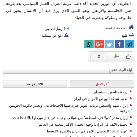
الطريف أن الوزير الجديد أكد دائما عزمه اعتزال العمل السياسي بعد بلوغه
سن الخامسة والأربعين وهو السن الذي يرى فيه أن الإنسان يتغير في
طموحه وسلوكه ونظرته في الحياة.
الصفحة الرئيسة
أرسل لصديق
اطبع
أبلغ عن مشكلة
0
آراء المشاهدين
آخرالاخبار
الاکثر قراءة
زيادة متابعين انستقرام
ضبط شبكة لتبييض الاموال في ايران
إيران تتهم واشنطن بزيادة التوتر عبر دعمها الاحتجاجات... وتعتبر حكومة الحوثيين
"شرعية"
إيران تحذر "دولا في المنطقة" من عواقب وخيمة في حال تورطها بالاحتجاجات
تجميل الانف في ايران؛ وجهة الجمال الأكثر شعبية في العالم
"نوين ايرانا" للتجميل ..الابرز في ايران والشرق الاوسط