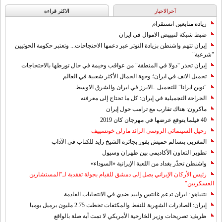
آخرالاخبار
الاکثر قراءة
زيادة متابعين انستقرام
ضبط شبكة لتبييض الاموال في ايران
إيران تتهم واشنطن بزيادة التوتر عبر دعمها الاحتجاجات... وتعتبر حكومة الحوثيين
"شرعية"
إيران تحذر "دولا في المنطقة" من عواقب وخيمة في حال تورطها بالاحتجاجات
تجميل الانف في ايران؛ وجهة الجمال الأكثر شعبية في العالم
"نوين ايرانا" للتجميل ..الابرز في ايران والشرق الاوسط
الجراحة التجميلية في إيران: كل ما تحتاج إلى معرفته
ماكرون: هناك تقارب مع ترامب حول إيران
40 فيلما يتوقع عرضها في مهرجان كان 2019
رحيل السينمائي الروسي الرائد مارلن خوتسييف
المغربي بنسالم حميش يفوز بجائزة الشيخ زايد للكتاب في الآداب
تطوير التعاون الأكاديمي بين طهران وسيول
واشنطن تحذّر بغداد من اللعبة الإيرانية «السوداء»
رئيس الأركان الإيراني يصل إلى دمشق للقيام بجولة تفقدية لـ"المستشارين
العسكريين"
نتنياهو : ايران تدعم غانتس ولبيد ضدي في الانتخابات القادمة
إيران: الصادرات الشهریة للنفط والمكثفات تخطت 2.75 مليون برميل يوميا
ظريف: تصريحات وزير الخارجية الأمريكي لا تمت أية صلة بالواقع