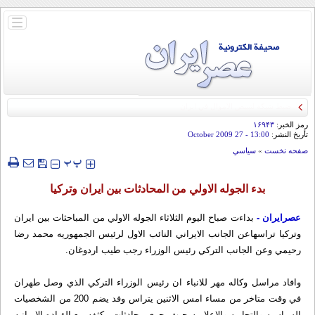
باز
و
بسته
کردن
منو
رمز الخبر:
۱۶۹۴۳
تأريخ النشر:
13:00
- 27 October 2009
صفحه نخست
»
سياسي
‍‍‍ پ
پ
بدء الجوله الاولي من المحادثات بين ايران وتركيا
عصرایران -
بداءت صباح اليوم الثلاثاء الجوله الاولي من المباحثات بين ايران
وتركيا تراسهاعن الجانب الايراني النائب الاول لرئيس الجمهوريه محمد رضا
رحيمي وعن الجانب التركي رئيس الوزراء رجب طيب اردوغان.
وافاد مراسل وكاله مهر للانباء ان رئيس الوزراء التركي الذي وصل طهران
في وقت متاخر من مساء امس الاثنين يتراس وفد يضم 200 من الشخصيات
السياسيه والتجاريه والاعلاميه حيث يجري محادثات مكثفه مع القياده الايرانيه