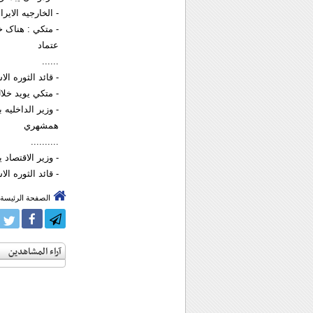
- الخارجيه الاي
- متکي : هناک خ
عتماد
......
- قائد الثوره ا
- متکي يويد خل
- وزير الداخليه 
همشهري
..........
- وزير الاقتصاد 
- قائد الثوره ال
الصفحة الرئيسة
آراء المشاهدين