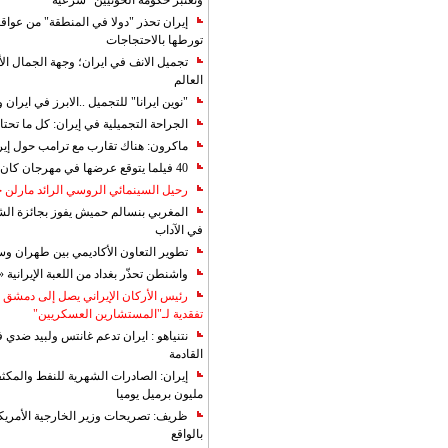
وتعتبر حكومة الحوثيين "شرعية"
إيران تحذر "دولا في المنطقة" من عوا
تورطها بالاحتجاجات
تجميل الانف في ايران؛ وجهة الجمال ال
العالم
"نوين ايرانا" للتجميل ..الابرز في ايرا
الجراحة التجميلية في إيران: كل ما تحتا
ماكرون: هناك تقارب مع ترامب حول إير
40 فيلما يتوقع عرضها في مهرجان كان 2019
رحيل السينمائي الروسي الرائد مارلن
المغربي بنسالم حميش يفوز بجائزة الشي
في الآداب
تطوير التعاون الأكاديمي بين طهران و
واشنطن تحذّر بغداد من اللعبة الإيرانية 
رئيس الأركان الإيراني يصل إلى دمشق ل
تفقدية لـ"المستشارين العسكريين"
نتنياهو : ايران تدعم غانتس ولبيد ضدي ف
القادمة
مليون برميل يوميا
ظريف: تصريحات وزير الخارجية الأمريكي
بالواقع