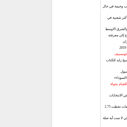
قب وخيمة في حال
أكثر شعبية في
ن والشرق الاوسط
ج إلى معرفته
ان
 خوتسييف
خ زايد للكتاب
سيول
«السوداء»
لقيام بجولة
ي الانتخابات
إيران: الصادرات الشهریة للنفط والمكثفات تخطت 2.75
 لا تمت أية صلة