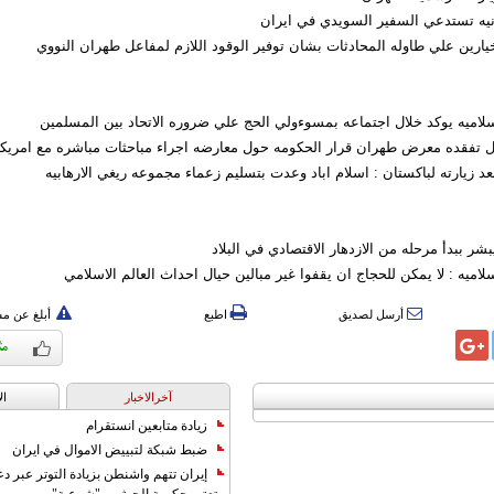
رانيه تستدعي السفير السويدي في ايران
يارين علي طاوله المحادثات بشان توفير الوقود اللازم لمفاعل طهران النووي
لاسلاميه يوکد خلال اجتماعه بمسوءولي الحج علي ضروره الاتحاد بين المسلمين
ال تفقده معرض طهران قرار الحکومه حول معارضه اجراء مباحثات مباشره مع امريکا
بعد زيارته لباکستان : اسلام اباد وعدت بتسليم زعماء مجموعه ريغي الارهابيه
يبشر ببدأ مرحله من الازدهار الاقتصادي في البلاد
اسلاميه : لا يمکن للحجاج ان يقفوا غير مبالين حيال احداث العالم الاسلامي
أرسل لصديق
اطبع
أبلغ عن م
آخرالاخبار
ال
زيادة متابعين انستقرام
ضبط شبكة لتبييض الاموال في ايران
إيران تتهم واشنطن بزيادة التوتر عبر دع