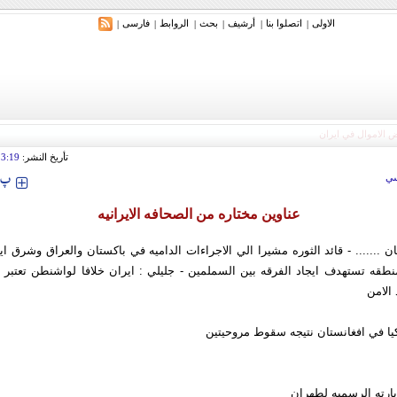
الاولی
اتصلوا بنا
أرشیف
بحث
الروابط
فارسی
|
|
|
|
|
|
تأريخ النشر:
13:19
‍‍‍ پ
ي
عناوين مختاره من الصحافه الايرانيه
ن ....... - قائد الثوره مشيرا الي الاجراءات الداميه في باکستان والعراق وشرق اير
منطقه تستهدف ايجاد الفرقه بين السملمين - جليلي : ايران خلافا لواشنطن تعتبر ا
الامن
زيارته الرسميه لطهران