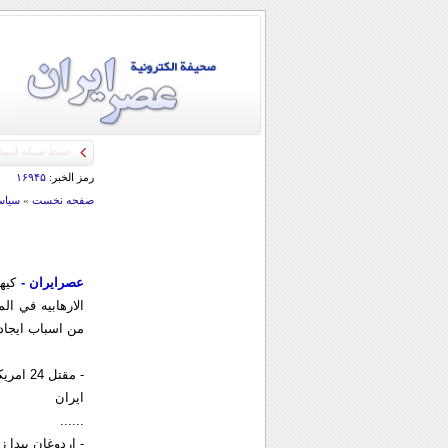
رمز الخبر:
۱۶۹۴۵
صفحه نخست
»
سياس
عصرایران -
کيها
الارهابيه في ال
من اسباب ايجاد 
- مقتل 24 امريکيا في افغانستان نتيجه سقوط مروحيتين
ايران
......
- اردوغان يبدا 