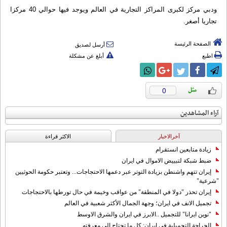
ودبي مركز لكبرى المراكز التجارية في العالم ويوجد فيها حوالي 40 مركزا
تجاريا أصغر.
الصفحة الرئيسة
أرسل لصديق
اطبع
أبلغ عن مشكلة
0
آراء المشاهدين
آخرالاخبار
الاکثر قراءة
زيادة متابعين انستقرام
ضبط شبكة لتبييض الاموال في ايران
إيران تتهم واشنطن بزيادة التوتر عبر دعمها الاحتجاجات... وتعتبر حكومة الحوثيين
"شرعية"
إيران تحذر "دولا في المنطقة" من عواقب وخيمة في حال تورطها بالاحتجاجات
تجميل الانف في ايران؛ وجهة الجمال الأكثر شعبية في العالم
"نوين ايرانا" للتجميل ..الابرز في ايران والشرق الاوسط
الجراحة التجميلية في إيران: كل ما تحتاج إلى معرفته