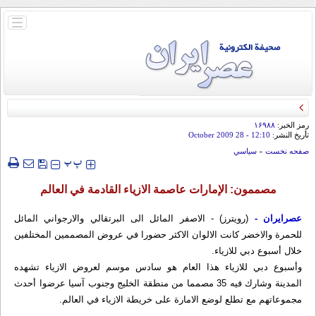
باز
و
بسته
کردن
منو
رمز الخبر:
۱۶۹۸۸
تأريخ النشر:
12:10
- 28 October 2009
صفحه نخست
»
سياسي
‍‍‍ پ
پ
مصممون: الإمارات عاصمة الازياء القادمة في العالم
عصرایران -
(رويترز) - الاصفر المائل الى البرتقالي والارجواني المائل
للحمرة والاخضر كانت الالوان الاكثر حضورا في عروض المصممين المختلفين
خلال أسبوع دبي للازياء.
وأسبوع دبي للازياء هذا العام هو سادس موسم لعروض الازياء تشهده
المدينة وشارك فيه 35 مصمما من منطقة الخليج وجنوب آسيا عرضوا أحدث
مجموعاتهم مع تطلع لوضع الامارة على خريطة الازياء في العالم.