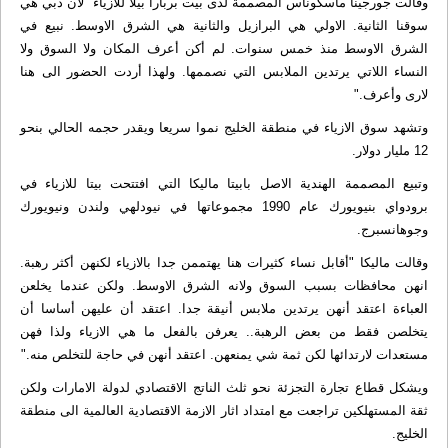
وقالت جورجينا ماسكوناس المصممة لدى بيت بربارا بيلا للازياء "لان دبي هي
سوقنا الثانية. الاولي هي البرازيل والثانية هي الشرق الاوسط. نبيع في
الشرق الاوسط منذ خمس سنوات. لم أكن أعرف المكان ولا السوق ولا
النساء اللاتي يرتدين الملابس التي نصممها. ولهذا أردت الحضور الى هنا
لارى وأعرف."
وتشهد سوق الازياء في منطقة الخليج نموا سريعا ويقدر حجمه الحالي بنحو
12 مليار دولار.
وتبيع المصممة الهندية الاصل بابيتا ماليكا التي افتتحت بيتا للازياء في
برودواي بنيويورك عام 1990 مجموعاتها في نيودلهي ولندن ونيويورك
وجوهانسبرج.
وقالت ماليكا "أقابل نساء كثيرات هنا يهتممن جدا بالازياء لكنهن أكثر رهبة.
انهن محافظات بسبب السوق ولانه الشرق الاوسط. ولكن عندما يخلعن
العباءة اعتقد أنهن يرتدين ملابس أنيقة جدا. اعتقد أن عليهن أساسا أن
يتخلصن فقط من بعض الرهبة.. يعرفن بالفعل ما هي الازياء ولذا فهن
مستعدات لارتدائها لكن ثمة شي يمنعهن. اعتقد أنهن في حاجة للتخلص منه."
ويشكل قطاع تجارة التجزئة نحو ثلث الناتج الاقتصادي لدولة الامارات ولكن
ثقة المستهلكين تراجعت مع امتداد اثار الازمة الاقتصادية العالمية الى منطقة
الخليج.