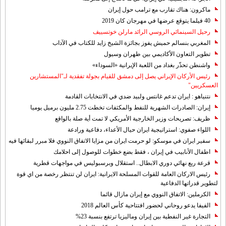
ماكرون: هناك تقارب مع ترامب حول إيران
40 فيلما يتوقع عرضها في مهرجان كان 2019
رحيل السينمائي الروسي الرائد مارلن خوتسييف
المغربي بنسالم حميش يفوز بجائزة الشيخ زايد للكتاب في الآداب
تطوير التعاون الأكاديمي بين طهران وسيول
واشنطن تحذّر بغداد من اللعبة الإيرانية «السوداء»
رئيس الأركان الإيراني يصل إلى دمشق للقيام بجولة تفقدية لـ"المستشارين
العسكريين"
نتنياهو : ايران تدعم غانتس ولبيد ضدي في الانتخابات القادمة
إيران: الصادرات الشهریة للنفط والمكثفات تخطت 2.75 مليون برميل يوميا
ظريف: تصريحات وزير الخارجية الأمريكي لا تمت أية صلة بالواقع
اللواء صفوي: استراتيجية ايران حيال الأعداء، دفاعية ورادعة
سفير ايران في موسكو: لو حرمت ايران من مزايا الاتفاق النووي فلا مبرر لبقائها فيه
اطفال الأنابيب في إيران ، فقط بضع خطوات للوصول إلى احلامك
قرعة ربع نهائي دوري الابطال.. استقلال وبرسبوليس في مواجهات قطرية
رئيس الاركان العامة للقوات المسلحة الايرانية: ايران لن تنتظر رخصة من اي قوة
لتطوير قدراتها الدفاعية
الكرملين: الاتفاق النووي مع إيران مازال قائما
الفيفا يدعو روحاني لحضور افتتاحية كأس العالم 2018
التجارة غیر النفطیة بین إیران ومالیزیا ترتفع بنسبة 23%