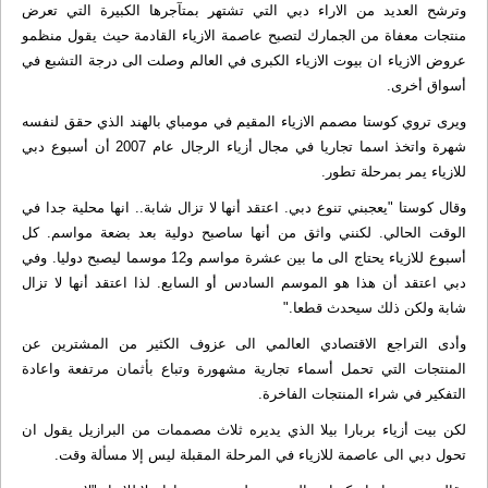
وترشح العديد من الاراء دبي التي تشتهر بمتآجرها الكبيرة التي تعرض
منتجات معفاة من الجمارك لتصبح عاصمة الازياء القادمة حيث يقول منظمو
عروض الازياء ان بيوت الازياء الكبرى في العالم وصلت الى درجة التشبع في
أسواق أخرى.
ويرى تروي كوستا مصمم الازياء المقيم في مومباي بالهند الذي حقق لنفسه
شهرة واتخذ اسما تجاريا في مجال أزياء الرجال عام 2007 أن أسبوع دبي
للازياء يمر بمرحلة تطور.
وقال كوستا "يعجبني تنوع دبي. اعتقد أنها لا تزال شابة.. انها محلية جدا في
الوقت الحالي. لكنني واثق من أنها ساصبح دولية بعد بضعة مواسم. كل
أسبوع للازياء يحتاج الى ما بين عشرة مواسم و12 موسما ليصبح دوليا. وفي
دبي اعتقد أن هذا هو الموسم السادس أو السابع. لذا اعتقد أنها لا تزال
شابة ولكن ذلك سيحدث قطعا."
وأدى التراجع الاقتصادي العالمي الى عزوف الكثير من المشترين عن
المنتجات التي تحمل أسماء تجارية مشهورة وتباع بأثمان مرتفعة واعادة
التفكير في شراء المنتجات الفاخرة.
لكن بيت أزياء بربارا بيلا الذي يديره ثلاث مصممات من البرازيل يقول ان
تحول دبي الى عاصمة للازياء في المرحلة المقبلة ليس إلا مسألة وقت.