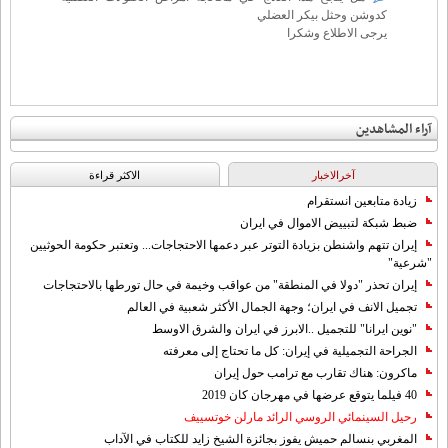
كدوشن وحثل بيكر العضلي
يرجى الاطلاع وشكرا
آراء المشاهدين
آخرالاخبار
الاکثر قراءة
زيادة متابعين انستقرام
ضبط شبكة لتبييض الاموال في ايران
إيران تتهم واشنطن بزيادة التوتر عبر دعمها الاحتجاجات... وتعتبر حكومة الحوثيين
"شرعية"
إيران تحذر "دولا في المنطقة" من عواقب وخيمة في حال تورطها بالاحتجاجات
تجميل الانف في ايران؛ وجهة الجمال الأكثر شعبية في العالم
"نوين ايرانا" للتجميل ..الابرز في ايران والشرق الاوسط
الجراحة التجميلية في إيران: كل ما تحتاج إلى معرفته
ماكرون: هناك تقارب مع ترامب حول إيران
40 فيلما يتوقع عرضها في مهرجان كان 2019
رحيل السينمائي الروسي الرائد مارلن خوتسييف
المغربي بنسالم حميش يفوز بجائزة الشيخ زايد للكتاب في الآداب