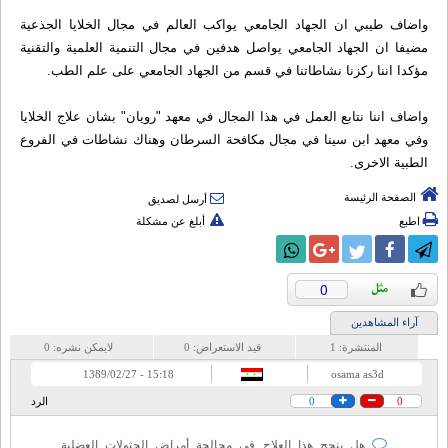
واضاف طيبي ان الجهاد الجامعي يواكب العالم في مجال الخلايا الجذعية
مضيفا ان الجهاد الجامعي يواصل هدفين في مجال التنمية العلمية والتقنية
مؤكدا اننا ركزنا نشاطاتنا في قسم من الجهاد الجامعي على علم الطب.
واضاف اننا نتابع العمل في هذا المجال في معهد "رويان" بشان علاج الخلايا
وفي معهد ابن سينا في مجال مكافحة السرطان وهناك نشاطات في الفروع
الطبية الاخرى.
الصفحة الرئيسة
أرسل لصديق
اطبع
أبلغ عن مشكلة
0
آراء المشاهدين
المنتشرة:
1
قيد الاستعراض:
0
لايمكن نشره:
0
15:18 - 1389/02/27
osama as3d
0
0
الرد
هل ينجح هذا العلاج في محالجة أمراض الحثولات العضلية