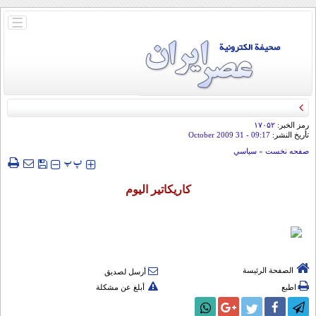
باز
و
بسته
کردن
منو
رمز الخبر:
۱۷۰۵۲
تأريخ النشر:
09:17
- 31 October 2009
صفحه نخست
»
سياسي
‍‍‍ پ
پ
كاريكاتير اليوم
الصفحة الرئيسة
أرسل لصديق
اطبع
أبلغ عن مشكلة