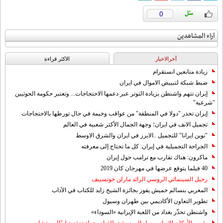
0
آراء المشاهدين
آخرالاخبار
الاکثر قراءة
زيادة متابعين انستقرام
ضبط شبكة لتبييض الاموال في ايران
إيران تتهم واشنطن بزيادة التوتر عبر دعمها الاحتجاجات... وتعتبر حكومة الحوثيين
"شرعية"
إيران تحذر "دولا في المنطقة" من عواقب وخيمة في حال تورطها بالاحتجاجات
تجميل الانف في ايران؛ وجهة الجمال الأكثر شعبية في العالم
"نوين ايرانا" للتجميل ..الابرز في ايران والشرق الاوسط
الجراحة التجميلية في إيران: كل ما تحتاج إلى معرفته
ماكرون: هناك تقارب مع ترامب حول إيران
40 فيلما يتوقع عرضها في مهرجان كان 2019
رحيل السينمائي الروسي الرائد مارلن خوتسييف
المغربي بنسالم حميش يفوز بجائزة الشيخ زايد للكتاب في الآداب
تطوير التعاون الأكاديمي بين طهران وسيول
واشنطن تحذّر بغداد من اللعبة الإيرانية «السوداء»