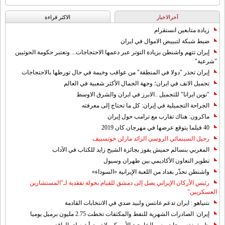
آخرالاخبار
الاکثر قراءة
زيادة متابعين انستقرام
ضبط شبكة لتبييض الاموال في ايران
إيران تتهم واشنطن بزيادة التوتر عبر دعمها الاحتجاجات... وتعتبر حكومة الحوثيين
"شرعية"
إيران تحذر "دولا في المنطقة" من عواقب وخيمة في حال تورطها بالاحتجاجات
تجميل الانف في ايران؛ وجهة الجمال الأكثر شعبية في العالم
"نوين ايرانا" للتجميل ..الابرز في ايران والشرق الاوسط
الجراحة التجميلية في إيران: كل ما تحتاج إلى معرفته
ماكرون: هناك تقارب مع ترامب حول إيران
40 فيلما يتوقع عرضها في مهرجان كان 2019
رحيل السينمائي الروسي الرائد مارلن خوتسييف
المغربي بنسالم حميش يفوز بجائزة الشيخ زايد للكتاب في الآداب
تطوير التعاون الأكاديمي بين طهران وسيول
واشنطن تحذّر بغداد من اللعبة الإيرانية «السوداء»
رئيس الأركان الإيراني يصل إلى دمشق للقيام بجولة تفقدية لـ"المستشارين
العسكريين"
نتنياهو : ايران تدعم غانتس ولبيد ضدي في الانتخابات القادمة
إيران: الصادرات الشهریة للنفط والمكثفات تخطت 2.75 مليون برميل يوميا