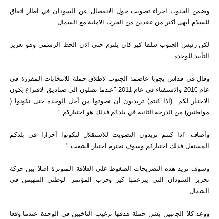
وضمن الجنوب اجراء تصويت حول الانفصال عن السودان في اطار اتفاق
للسلام أنهى أكثر من عقدين من الحرب الاهلية مع الشمال.
لكن رئيس الجنوب سلفا كير كان يلتزم حتى الان الخط الرسمي وهو تعزيز
التأييد للوحدة.
وقال في قداس بجوبا عاصمة الجنوب لاطلاق حملة للانتخابات المقررة في
عام 2010 والاستفتاء في عام 2011 "عندما تصلون الى صناديق الاقتراع يكون
الاختيار لكم.. (اذا كنتم) تريديون أن تصوتوا من أجل الوحدة حتى تكونوا (
مواطنين) من الدرجة الثانية في بلدكم فذلك هو اختياركم."
وأضاف "اذا كنتم تريدون التصويت للاستقلال لتكونوا أحرارا في بلدكم
المستقل فذلك اختياركم وسوف نحترم اختيار الشعب."
وسوف تزيد هذه التصريحات الضغوط على العلاقة المتوترة اصلا بين حركة
تحرير السودان التي يتزعمها كير وحزب المؤتمر الوطني المهيمن في
الشمال.
ووعد كلا الجانبين بشن حملة هدفها ترغيب الناخبين في الوحدة عندما وقعا