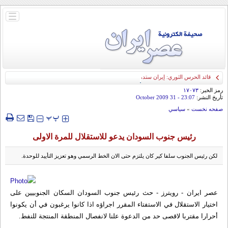
باز
و
بسته
کردن
منو
قائد الحرس الثوري: إيران ستدمر أمريكا وإسرائيل والسعودية إذا تجاوزت خطوط طهران
الحمراء
رمز الخبر:
۱۷۰۷۳
تأريخ النشر:
23:07
- 31 October 2009
صفحه نخست
»
سياسي
‍‍‍ پ
پ
رئيس جنوب السودان يدعو للاستقلال للمرة الاولى
لكن رئيس الجنوب سلفا كير كان يلتزم حتى الان الخط الرسمي وهو تعزيز التأييد للوحدة.
عصر ايران - رويترز - حث رئيس جنوب السودان السكان الجنوبيين على
اختيار الاستقلال في الاستفتاء المقرر اجراؤه اذا كانوا يرغبون في أن يكونوا
أحرارا مقتربا لاقصى حد من الدعوة علنا لانفصال المنطقة المنتجة للنفط.