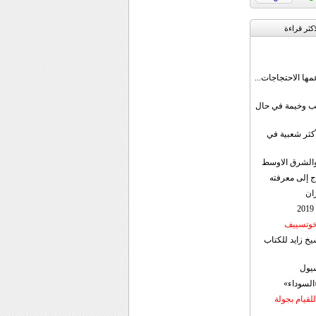
اکثر قراءة
مها الاحتجاجات...
قب وخيمة في حال
أكثر شعبية في
ن والشرق الاوسط
ج إلى معرفته
ان
 خوتسييف
خ زايد للكتاب
سيول
«السوداء»
لقيام بجولة