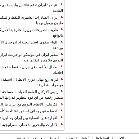
نتنياهو : ايران تدعم غانتس ولبيد ضدي ف
القادمة
مليون برميل يوميا
ظريف: تصريحات وزير الخارجية الأمريكي
بالواقع
اللواء صفوي: استراتيجية ايران حيال الأع
ورادعة
سفير ايران في موسكو: لو حرمت ايران م
النووي فلا مبرر لبقائها فيه
اطفال الأنابيب في إيران ، فقط بضع خ
احلامك
قرعة ربع نهائي دوري الابطال.. استقل
مواجهات قطرية
رئيس الاركان العامة للقوات المسلحة الاي
تنتظر رخصة من اي قوة لتطوير قدراتها الد
الكرملين: الاتفاق النووي مع إيران مازال
الفيفا يدعو روحاني لحضور افتتاحية كأس ال
التجارة غیر النفطیة بین إیران ومالیزیا ترت
الامارات والبحرين تدعمان استراتيجية ام
الاولی
|
اتصلوا بنا
|
أرشیف
|
بحث
|
الروابط
|
من نحن
|
فارسی