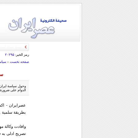
رمز الخبر:
۲۰۲۹۵
صفحه نخست
»
سياس
سي
وحول سياسة ايران ا
الدوام على ضرورة 
عصرایران - اكد
بطريقة سلمية ,
وافادت وكالة مه
تصريح ادلى به 