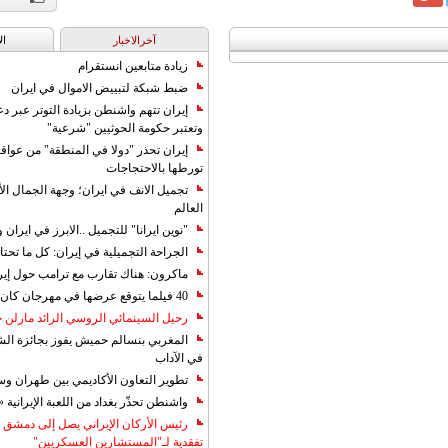
آخرالاخبار
ال
زيادة متابعين انستقرام
ضبط شبكة لتبييض الاموال في ايران
إيران تتهم واشنطن بزيادة التوتر عبر دع
وتعتبر حكومة الحوثيين "شرعية"
إيران تحذر "دولا في المنطقة" من عوا
تورطها بالاحتجاجات
تجميل الانف في ايران؛ وجهة الجمال ال
العالم
"نوين ايرانا" للتجميل ..الابرز في ايرا
الجراحة التجميلية في إيران: كل ما تحتا
ماكرون: هناك تقارب مع ترامب حول إير
40 فيلما يتوقع عرضها في مهرجان كان 2019
رحيل السينمائي الروسي الرائد مارلن
المغربي بنسالم حميش يفوز بجائزة الشي
في الآداب
تطوير التعاون الأكاديمي بين طهران و
واشنطن تحذّر بغداد من اللعبة الإيرانية 
رئيس الأركان الإيراني يصل إلى دمشق ل
تفقدية لـ"المستشارين العسكريين"