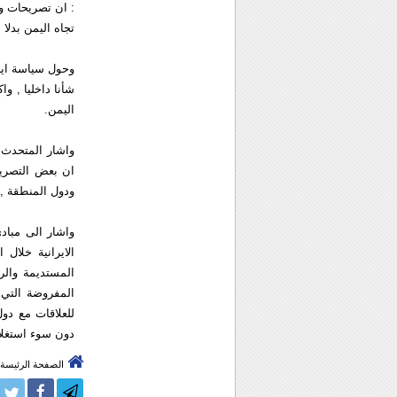
: ان تصريحات وز
تجاه اليمن بدلا 
وحول سياسة ايرا
شأنا داخليا , 
اليمن.
واشار المتحدث ب
ان بعض التصريح
ودول المنطقة , 
واشار الى مبادئ 
الايرانية خلال 
المستديمة والر
المفروضة التي 
للعلاقات مع دو
دون سوء استغلال
الصفحة الرئيسة