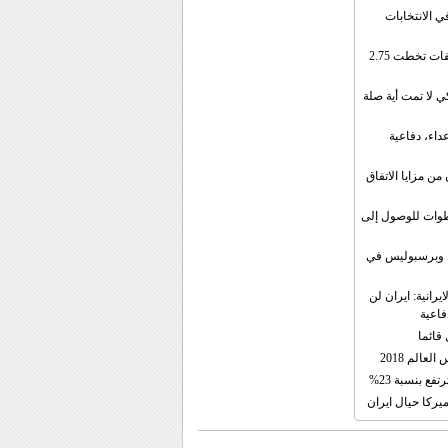
ي الانتخابات
إيران: الصادرات الشهریة للنفط والمكثفات تخطت 2.75
 لا تمت أية صلة
داء، دفاعية
ن مزايا الاتفاق
طوات للوصول إلى
ال وبرسبوليس في
رانية: ايران لن
فاعية
 قائما
عالم 2018
فع بنسبة 23%
يركا حيال ايران