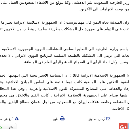
ير الخارجية السعودية تثير الدهشة , وكنا نتوقع من الاشقاء السعوديين العمل على
من توجيه الاتهامات الى الآخرين.
ن المبدئية تجاه اليمن قال مهمانبرست : ان الجمهورية الاسلامية الايرانية تعتبر ما
واكدت على الدوام على ضرورة حل المشكلات بطريقة سلمية , ونطلب من الآخرين تف
اسم وزارة الخارجية الى الطابع السلمي للنشاطات النووية للجمهورية الاسلامية الاير
ات التي ترمي الى التشكيك بالطبيعة السلمية للبرنامج النووي الايراني , لا تخ
ونحن نوكل ابداء الرأي الى الضمائر الحية والرأي العام في المنطقة.
الجمهورية الاسلامية الايرانية قائلا : ان السياسة الاستراتيجية التي انتهجتها الجم
العقود الثلاثين عاما الماضية كانت دوما قائمة على اساس المبادئ الاخلاقية وف
خاء والحفاظ على المصالح المشتركة للدول الاسلامية والعربية , وفي هذا المجا
شنها صدام على الجمهورية الاسلامية الايرانية , كانت القيم والاخلاق هي محور 
ل المنطقة وخاصة علاقات ايران مع السعودية من اجل ضمان مصالح البلدين والمن
 الاجانب.
أرسل لصديق
اطبع
أبلغ عن م