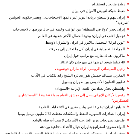
زيادة متابعين انستقرام
ضبط شبكة لتبييض الاموال في ايران
إيران تتهم واشنطن بزيادة التوتر عبر دعمها الاحتجاجات... وتعتبر حكومة الحوثيين
"شرعية"
إيران تحذر "دولا في المنطقة" من عواقب وخيمة في حال تورطها بالاحتجاجات
تجميل الانف في ايران؛ وجهة الجمال الأكثر شعبية في العالم
"نوين ايرانا" للتجميل ..الابرز في ايران والشرق الاوسط
الجراحة التجميلية في إيران: كل ما تحتاج إلى معرفته
ماكرون: هناك تقارب مع ترامب حول إيران
40 فيلما يتوقع عرضها في مهرجان كان 2019
رحيل السينمائي الروسي الرائد مارلن خوتسييف
المغربي بنسالم حميش يفوز بجائزة الشيخ زايد للكتاب في الآداب
تطوير التعاون الأكاديمي بين طهران وسيول
واشنطن تحذّر بغداد من اللعبة الإيرانية «السوداء»
رئيس الأركان الإيراني يصل إلى دمشق للقيام بجولة تفقدية لـ"المستشارين
العسكريين"
نتنياهو : ايران تدعم غانتس ولبيد ضدي في الانتخابات القادمة
إيران: الصادرات الشهریة للنفط والمكثفات تخطت 2.75 مليون برميل يوميا
ظريف: تصريحات وزير الخارجية الأمريكي لا تمت أية صلة بالواقع
اللواء صفوي: استراتيجية ايران حيال الأعداء، دفاعية ورادعة
سفير ايران في موسكو: لو حرمت ايران من مزايا الاتفاق النووي فلا مبرر لبقائها فيه