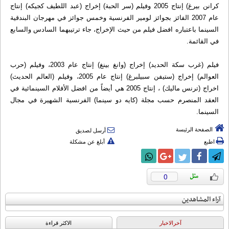
كرانن بيرغ) إنتاج 2005 وفيلم (سر الحبة) إخراج (عبد اللطيف كجيكه) إنتاج
عام 2007 الفائز بجوائز لومير الفرنسية وخمس جوائز في مهرجان البندقية
السينما باعتباره افضل فيلم من حيث الإخراج، جاء ترتيبهما السادس والسابع
في القائمة.
فيلم (غرب سكة الحديد) إخراج (وانغ بينغ) إنتاج عام 2003، وفيلم (حرب
العوالم) إخراج (ستيفن سبيلبرغ) إنتاج عام 2005، وفيلم (العالم الحديث)
اخراج (ترنس ماليك) ، إنتاج 2005 هي أيضاً من افضل الأفلام السينمائية في
العقد المنصرم حسب مجلة (كايه دو سينما) الفرنسية الشهيرة في مجال
السينما.
الصفحة الرئيسة
أرسل لصديق
اطبع
أبلغ عن مشكلة
0
آراء المشاهدين
آخرالاخبار
الاکثر قراءة