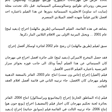
سبرينعز، روتردام، طوكيو، وتسالونيسكي السينمائية. قبل ذلك تحدثت مجلة
(سايت اند ساوند) الانجليزية السينمائية بدورها عن هذا الفيلم باعتباره احد
افضل ثلاثين فيلماً شهده العقد الميلادي المنصرم.
يشاهد في هذه القائمة، الفيلم السينمائي (طريق مالهلند) اخراج (ديفيد لينج)
عام 2001 ... ويحتل المرتبة الاولى بين الافلام الثلاثين المار ذكرها.
سبق لفيلم (طريق مالهلند) ان رشح عام 2002 لجائزة اوسكار أفضل إخراج.
فقد حصل المخرج الاميركي (ديفيد لينج) على جائزة افضل اخراج في مهرجان
كان السينمائي عن هذا الفيلم أيضاً وذلك الى جانب فوزه بجوائز سزار
الفرنسية باعتباره الفيلم الاجنبي الأفضل.
فيلم (الفيل) إخراج (جاس ون سنت) انتاج عام 2003، الفائز بالسعفة الذهبية
وفيلم مهرجان كان الافضل، جاء ترتيبه الثاني في قائمة أفضل افلام العقد
الفائت.
فيلم (داء المناطق الحارة) إخراج (ابيجاتبونغ ويراستاكول) انتاج 2004، الفائز
بجائزة لجنة تحكيم مهرجان كان اجتاز فيلم (المضيف) اخراج (بونغ جون هو)
إنتاج 2006، جاء ترتيبه الثالث في القائمة.فيلم (سوابق جنائية) إخراج (ديفيد