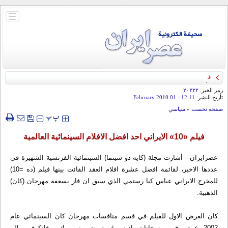
باز
و
بسته
کردن
منو
قائد الحرس الثوري: إيران ستدمر أمريكا وإسرائيل والسعودية إذا تجاوزت خطوط طهران
الحمراء
رمز الخبر:
۲۰۳۲۲
تأريخ النشر:
12:11
- 01 February 2010
صفحه نخست
»
سياسي
‍‍‍ پ
پ
فيلم «10» الايراني احد افضل الافلام السينمائية العالمية
عصرایران - أشارت مجلة (كايه دو سينما) السينمائية الفرنسية الشهيرة في
عددها الاخير، لقائمة افضل عشرة افلام العقد الفائت بينها فيلم (ده =10)
للمخرج الايراني عباس كيا رستمي الذي سبق ان فاز بسعفة مهرجان (كان)
الذهبية.
كان العرض الاول للفيلم في قسم منافسات مهرجان كان السينمائي عام
2002 عرض في مهرجانات ادينبورغ، تورنتو، نيويورك، وفانكوفر، بالم