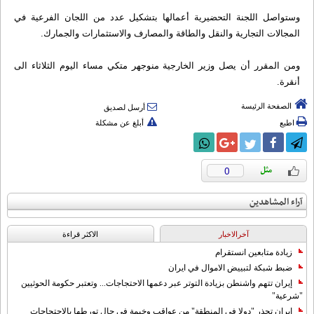
وستواصل اللجنة التحضيرية أعمالها بتشكيل عدد من اللجان الفرعية في
المجالات التجارية والنقل والطاقة والمصارف والاستثمارات والجمارك.
ومن المقرر أن يصل وزير الخارجية منوجهر متكي مساء اليوم الثلاثاء الى
أنقرة.
الصفحة الرئيسة
أرسل لصديق
اطبع
أبلغ عن مشكلة
0
آراء المشاهدين
آخرالاخبار
الاکثر قراءة
زيادة متابعين انستقرام
ضبط شبكة لتبييض الاموال في ايران
إيران تتهم واشنطن بزيادة التوتر عبر دعمها الاحتجاجات... وتعتبر حكومة الحوثيين
"شرعية"
إيران تحذر "دولا في المنطقة" من عواقب وخيمة في حال تورطها بالاحتجاجات