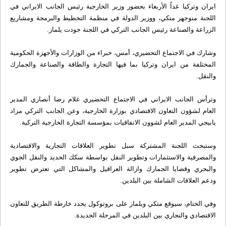
ايران وتركيا غداً الأربعاء بحضور وزير الخارجية رئيس الجانب الايراني في
اللجنة منوجهر متكي، ووزير الدولة في منظمة التخطيط والبرمجة ومشاريع
الزراعة والصناعة رئيس الجانب التركي في اللجنة جودت يلماز.
وشارك في الاجتماع التحضيري، أمس، خبراء من الوزارات والأجهزة الحكومية
المختلفة من ايران وتركيا بما فيها التجارة والطاقة والصناعة والجمارك
والنقل.
وترأس الجانب الايراني في الاجتماع التحضيري غلام رضا أنصاري المدير
العام لشؤون التعاون الاقتصادي بوزارة الخارجية، وعن الجانب التركي مراد
يابيجي المدير العام لشوون الاتفاقيات بمؤسسة التجارة الخارجية التركية.
وستبحث اللجنة المشتركة سبل تطوير العلاقات التجارية والاقتصادية
والمصرفية والاستثمارات وتطوير النقل بواسطة سكك الحديد والنقل الجوي
والبحري وقضايا الجمارك وازالة العراقيل والمشاكل التي تعترض تطوير
ودعم العلاقات الشاملة بين البلدين.
وفي الختام، سيوقع متكي ويلماز على بروتوكول يحدد خارطة الطريق للتعاون
الاقتصادي والتجاري بين البلدين في المرحلة الجديدة.