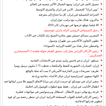
تجميل الانف في ايران؛ وجهة الجمال الأكثر شعبية في العالم
"نوين ايرانا" للتجميل ..الابرز في ايران والشرق الاوسط
الجراحة التجميلية في إيران: كل ما تحتاج إلى معرفته
ماكرون: هناك تقارب مع ترامب حول إيران
40 فيلما يتوقع عرضها في مهرجان كان 2019
رحيل السينمائي الروسي الرائد مارلن خوتسييف
المغربي بنسالم حميش يفوز بجائزة الشيخ زايد للكتاب في الآداب
تطوير التعاون الأكاديمي بين طهران وسيول
واشنطن تحذّر بغداد من اللعبة الإيرانية «السوداء»
رئيس الأركان الإيراني يصل إلى دمشق للقيام بجولة تفقدية لـ"المستشارين
العسكريين"
نتنياهو : ايران تدعم غانتس ولبيد ضدي في الانتخابات القادمة
إيران: الصادرات الشهریة للنفط والمكثفات تخطت 2.75 مليون برميل يوميا
ظريف: تصريحات وزير الخارجية الأمريكي لا تمت أية صلة بالواقع
اللواء صفوي: استراتيجية ايران حيال الأعداء، دفاعية ورادعة
سفير ايران في موسكو: لو حرمت ايران من مزايا الاتفاق النووي فلا مبرر لبقائها فيه
اطفال الأنابيب في إيران ، فقط بضع خطوات للوصول إلى احلامك
قرعة ربع نهائي دوري الابطال.. استقلال وبرسبوليس في مواجهات قطرية
رئيس الاركان العامة للقوات المسلحة الايرانية: ايران لن تنتظر رخصة من اي قوة
لتطوير قدراتها الدفاعية