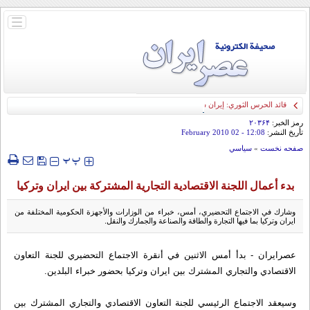
باز
و
بسته
کردن
منو
قائد الحرس الثوري: إيران ستدمر أمريكا وإسرائيل والسعودية إذا تجاوزت خطوط طهران
الحمراء
رمز الخبر:
۲۰۳۶۴
تأريخ النشر:
12:08
- 02 February 2010
صفحه نخست
»
سياسي
‍‍‍ پ
پ
بدء أعمال اللجنة الاقتصادية التجارية المشتركة بين ايران وتركيا
وشارك في الاجتماع التحضيري، أمس، خبراء من الوزارات والأجهزة الحكومية المختلفة من
ايران وتركيا بما فيها التجارة والطاقة والصناعة والجمارك والنقل.
عصرایران - بدأ أمس الاثنين في أنقرة الاجتماع التحضيري للجنة التعاون
الاقتصادي والتجاري المشترك بين ايران وتركيا بحضور خبراء البلدين.
وسيعقد الاجتماع الرئيسي للجنة التعاون الاقتصادي والتجاري المشترك بين