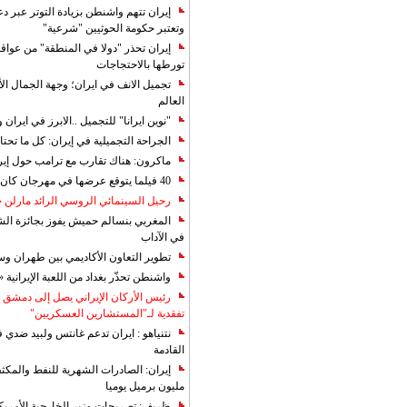
إيران تتهم واشنطن بزيادة التوتر عبر دع
وتعتبر حكومة الحوثيين "شرعية"
إيران تحذر "دولا في المنطقة" من عوا
تورطها بالاحتجاجات
تجميل الانف في ايران؛ وجهة الجمال ال
العالم
"نوين ايرانا" للتجميل ..الابرز في ايرا
الجراحة التجميلية في إيران: كل ما تحتا
ماكرون: هناك تقارب مع ترامب حول إير
40 فيلما يتوقع عرضها في مهرجان كان 2019
رحيل السينمائي الروسي الرائد مارلن
المغربي بنسالم حميش يفوز بجائزة الشي
في الآداب
تطوير التعاون الأكاديمي بين طهران و
واشنطن تحذّر بغداد من اللعبة الإيرانية 
رئيس الأركان الإيراني يصل إلى دمشق ل
تفقدية لـ"المستشارين العسكريين"
نتنياهو : ايران تدعم غانتس ولبيد ضدي ف
القادمة
مليون برميل يوميا
ظريف: تصريحات وزير الخارجية الأمريكي