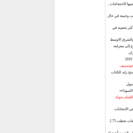
مها الاحتجاجات...
قب وخيمة في حال
أكثر شعبية في
ن والشرق الاوسط
ج إلى معرفته
ان
 خوتسييف
خ زايد للكتاب
سيول
«السوداء»
لقيام بجولة
ي الانتخابات
إيران: الصادرات الشهریة للنفط والمكثفات تخطت 2.75
 لا تمت أية صلة