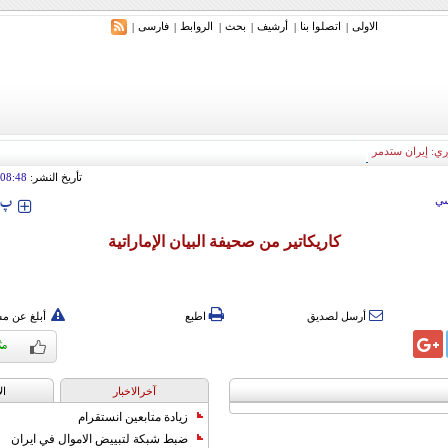
الاولی
اتصلوا بنا
أرشیف
بحث
الروابط
فارسی
|
|
|
|
|
|
ري: إيران ستدمر أمريكا وإسرائيل والسعودية إذا تجاوزت خطوط طهران الحمراء
تأريخ النشر:
08:48
‍‍‍ پ
ي
كاريكاتير من صحيفة البيان الإماراتية
أرسل لصديق
اطبع
أبلغ عن م
آخرالاخبار
ال
زيادة متابعين انستقرام
ضبط شبكة لتبييض الاموال في ايران