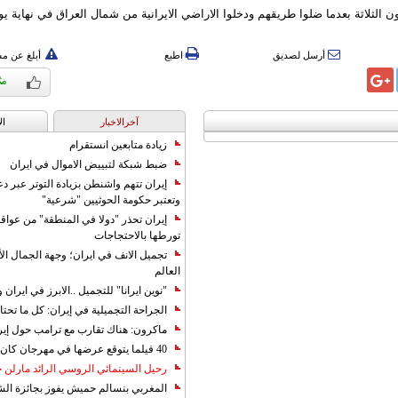
ن الثلاثة بعدما ضلوا طريقهم ودخلوا الاراضي الايرانية من شمال العراق في نهاية يول
أرسل لصديق
اطبع
أبلغ عن م
آخرالاخبار
ال
زيادة متابعين انستقرام
ضبط شبكة لتبييض الاموال في ايران
إيران تتهم واشنطن بزيادة التوتر عبر دع
وتعتبر حكومة الحوثيين "شرعية"
إيران تحذر "دولا في المنطقة" من عوا
تورطها بالاحتجاجات
تجميل الانف في ايران؛ وجهة الجمال ال
العالم
"نوين ايرانا" للتجميل ..الابرز في ايرا
الجراحة التجميلية في إيران: كل ما تحتا
ماكرون: هناك تقارب مع ترامب حول إير
40 فيلما يتوقع عرضها في مهرجان كان 2019
رحيل السينمائي الروسي الرائد مارلن
المغربي بنسالم حميش يفوز بجائزة الشي