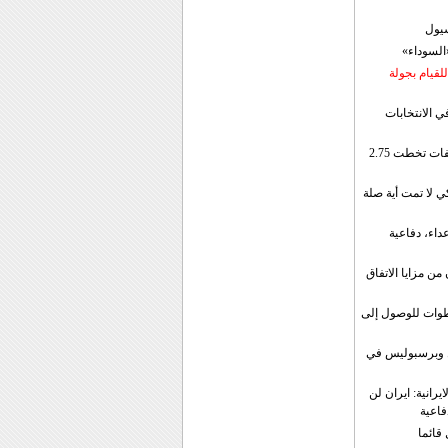
سيول
«السوداء»
لقيام بجولة
ي الانتخابات
إيران: الصادرات الشهریة للنفط والمكثفات تخطت 2.75
 لا تمت أية صلة
داء، دفاعية
ن مزايا الاتفاق
طوات للوصول إلى
ال وبرسبوليس في
رانية: ايران لن
فاعية
 قائما