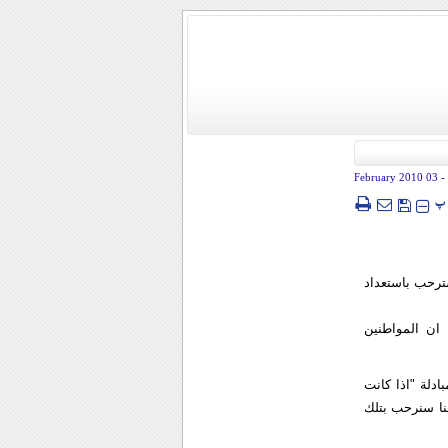
- 03 February 2010
پ
سترحب باستعداد
 ان المواطنين
دلة "اذا كانت
ننا سنرحب بتلك