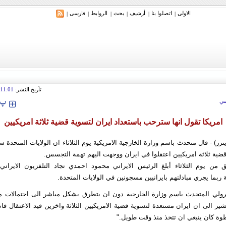
الاولی
اتصلوا بنا
أرشیف
بحث
الروابط
فارسی
|
|
|
|
|
|
ري: إيران ستدمر أمريكا وإسرائيل والسعودية إذا تجاوزت خطوط طهران الحمراء
تأريخ النشر:
11:01
‍‍‍ پ
ي
امريكا تقول انها سترحب باستعداد ايران لتسوية قضية ثلاثة امريكيين
ترز) - قال متحدث باسم وزارة الخارجية الامريكية يوم الثلاثاء ان الولايات المتحدة 
ية ثلاثة امريكيين اعتقلوا في ايران ووجهت اليهم تهمة التجسس.
ن يوم الثلاثاء أبلغ الرئيس الايراني محمود احمدي نجاد التلفزيون الايراني
ثة ربما يجري مبادلتهم بايرانيين مسجونين في الولايات المتحدة.
رولي المتحدث باسم وزارة الخارجية دون ان يتطرق بشكل مباشر الى احتمالات مبا
شير الى ان ايران مستعدة لتسوية قضية الامريكيين الثلاثة واخرين قيد الاعتقال فا
وة كان ينبغي ان تتخذ منذ وقت طويل."