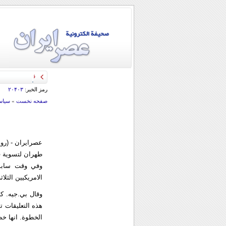
قائد الحرس الثو
رمز الخبر:
۲۰۴۰۳
صفحه نخست
»
سياس
عصرایران - (روي
طهران لتسوية قض
وفي وقت سابق م
الامريكيين الثلا
وقال بي.جيه. ك
هذه التعليقات ت
الخطوة. انها خط