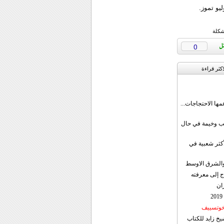
يو تموز.
شكلة
0
اکثر قراءة
مها الاحتجاجات...
قب وخيمة في حال
أكثر شعبية في
ن والشرق الاوسط
ج إلى معرفته
ان
 خوتسييف
خ زايد للكتاب