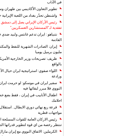
في الآداب
تطوير التعاون الأكاديمي بين طهران و
واشنطن تحذّر بغداد من اللعبة الإيرانية 
رئيس الأركان الإيراني يصل إلى دمشق ل
تفقدية لـ"المستشارين العسكريين"
نتنياهو : ايران تدعم غانتس ولبيد ضدي ف
القادمة
مليون برميل يوميا
ظريف: تصريحات وزير الخارجية الأمريكي
بالواقع
اللواء صفوي: استراتيجية ايران حيال الأع
ورادعة
سفير ايران في موسكو: لو حرمت ايران م
النووي فلا مبرر لبقائها فيه
اطفال الأنابيب في إيران ، فقط بضع خ
احلامك
قرعة ربع نهائي دوري الابطال.. استقل
مواجهات قطرية
رئيس الاركان العامة للقوات المسلحة الاي
تنتظر رخصة من اي قوة لتطوير قدراتها الد
الكرملين: الاتفاق النووي مع إيران مازال