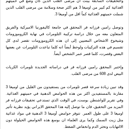
والتحقيقات السابقة بينت ان مرضى القلب الذين كان وضع في حميتهم
الغذائية كم كبير من اوميغا 3 هم اكثر صحة وسلامة من مرضى القلب الذين
شملت حميتهم الغذائية كماً اقل من أوميغا 3.
وتوصل رامين فرزانه فر المحقق في جامعة كاليفورنيا الاميركية والفريق
المتعاون معه من خلال دراسة تركيبة التلومرات في نهاية الكروموزومات
وشيخوخ الاشخاص المعنيين إلى ان هذه الكروموزومات تقصر لدى كل
تقسيم في هذه التركيبات ولوحظ أيضاً انه كلما تباعدت التلومرات عن بعضها
البعض وقصرت، كلما قصر عمر الشخص أيضاً.
وإختبر المحقق رامين فرزانه فر في دراساته الجديدة تلومرات الكريات
البيض لدى 608 من مرضى القلب.
وقد تبين زيادة سرعة قصر تلومرات من يستفيدون من القليل من اوميغا 3
مقارنة بالمستفيدين اكثر من هذه الحوامض الدهنية في حميتهم الغذائية.
وفي تقرير للواشنطن بوست، في الوقت الذي تستدعي تحقيقات فرزانه فر
المزيد من التحقيق، فان ما توصل إليه هذا المحقق الايراني يؤيد نظرية تأثير
اوميغا 3 على طول العمر. تتوفر حوامض أوميغا 3 الدهنية في مواد غذائية
مثل زيت السمك وكما يرى العلماء ان بوسع هذه الحوامض الحيلولة دون
الالتهابات وتخثر الدم وانخفاض الضغط.