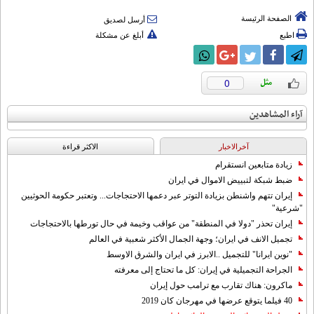
الصفحة الرئيسة
أرسل لصديق
اطبع
أبلغ عن مشكلة
0
آراء المشاهدين
آخرالاخبار
الاکثر قراءة
زيادة متابعين انستقرام
ضبط شبكة لتبييض الاموال في ايران
إيران تتهم واشنطن بزيادة التوتر عبر دعمها الاحتجاجات... وتعتبر حكومة الحوثيين
"شرعية"
إيران تحذر "دولا في المنطقة" من عواقب وخيمة في حال تورطها بالاحتجاجات
تجميل الانف في ايران؛ وجهة الجمال الأكثر شعبية في العالم
"نوين ايرانا" للتجميل ..الابرز في ايران والشرق الاوسط
الجراحة التجميلية في إيران: كل ما تحتاج إلى معرفته
ماكرون: هناك تقارب مع ترامب حول إيران
40 فيلما يتوقع عرضها في مهرجان كان 2019