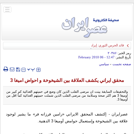
باز
و
بسته
کردن
منو
قائد الحرس الثوري: إيران ستدمر أمريكا وإسرائيل والسعودية إذا تجاوزت خطوط طهران
الحمراء
رمز الخبر:
۲۰۴۸۶
تأريخ النشر:
12:47
- 06 February 2010
صفحه نخست
»
سياسي
‍‍‍ پ
پ
محقق ايراني يكشف العلاقة بين الشيخوخة و احواض اميغا 3
والتحقيقات السابقة بينت ان مرضى القلب الذين كان وضع في حميتهم الغذائية كم كبير من
اوميغا 3 هم اكثر صحة وسلامة من مرضى القلب الذين شملت حميتهم الغذائية كماً اقل من
أوميغا 3.
عصرایران - إكتشف المحقق الايراني «رامين فرزانه فر» ما يشير لوجود
علاقة بين الشيخوخة وإستعمال حوامض أوميغا 3 الدهنية.