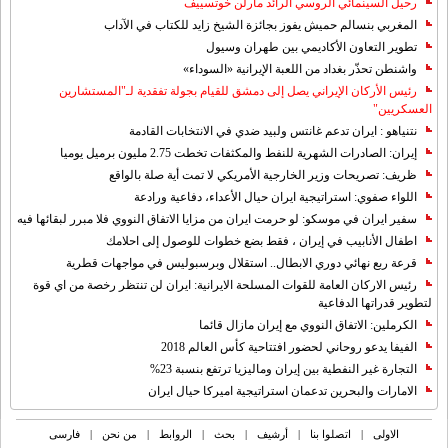
رحيل السينمائي الروسي الرائد مارلن خوتسييف
المغربي بنسالم حميش يفوز بجائزة الشيخ زايد للكتاب في الآداب
تطوير التعاون الأكاديمي بين طهران وسيول
واشنطن تحذّر بغداد من اللعبة الإيرانية «السوداء»
رئيس الأركان الإيراني يصل إلى دمشق للقيام بجولة تفقدية لـ"المستشارين
العسكريين"
نتنياهو : ايران تدعم غانتس ولبيد ضدي في الانتخابات القادمة
إيران: الصادرات الشهریة للنفط والمكثفات تخطت 2.75 مليون برميل يوميا
ظريف: تصريحات وزير الخارجية الأمريكي لا تمت أية صلة بالواقع
اللواء صفوي: استراتيجية ايران حيال الأعداء، دفاعية ورادعة
سفير ايران في موسكو: لو حرمت ايران من مزايا الاتفاق النووي فلا مبرر لبقائها فيه
اطفال الأنابيب في إيران ، فقط بضع خطوات للوصول إلى احلامك
قرعة ربع نهائي دوري الابطال.. استقلال وبرسبوليس في مواجهات قطرية
رئيس الاركان العامة للقوات المسلحة الايرانية: ايران لن تنتظر رخصة من اي قوة
لتطوير قدراتها الدفاعية
الكرملين: الاتفاق النووي مع إيران مازال قائما
الفيفا يدعو روحاني لحضور افتتاحية كأس العالم 2018
التجارة غیر النفطیة بین إیران ومالیزیا ترتفع بنسبة 23%
الامارات والبحرين تدعمان استراتيجية اميركا حيال ايران
الاولی
|
اتصلوا بنا
|
أرشیف
|
بحث
|
الروابط
|
من نحن
|
فارسی