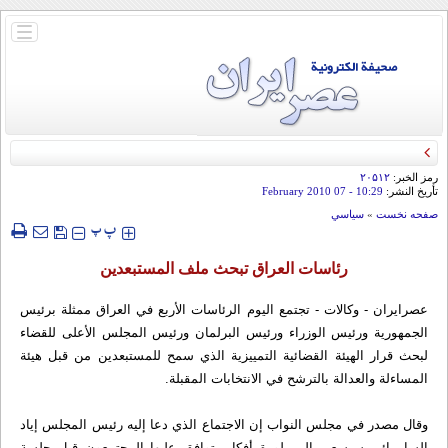
باز
و
بسته
کردن
منو
رمز الخبر:
۲۰۵۱۲
تأريخ النشر:
10:29
- 07 February 2010
صفحه نخست
»
سياسي
‍‍‍ پ
پ
رئاسات العراق تبحث ملف المستبعدين
عصرایران - وکالات - تجتمع اليوم الرئاسات الأربع في العراق ممثلة برئيس
الجمهورية ورئيس الوزراء ورئيس البرلمان ورئيس المجلس الأعلى للقضاء
لبحث قرار الهيئة القضائية التمييزية الذي سمح للمستبعدين من قبل هيئة
المساءلة والعدالة بالترشح في الانتخابات المقبلة.
وقال مصدر في مجلس النواب إن الاجتماع الذي دعا إليه رئيس المجلس إياد
السامرائي سيسعى إلى بلورة أفكار يتوافق عليها المجتمعون قبل جلسة