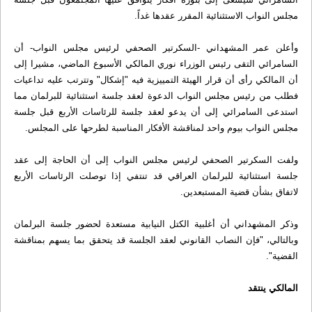
مجلس النواب الاستثنائية المقرر عقدها غداً.
وأعلن عمر المشهداني -السكرتير الصحفي لرئيس مجلس النواب- أن
السامرائي التقى رئيس الوزراء نوري المالكي الأسبوع الماضي، مشيرا إلى
أن المالكي رأى أن قرار الهيئة التمييزية فيه "إشكال" وتترتب عليه تداعيات
فطلب من رئيس مجلس النواب الدعوة لعقد جلسة استثنائية للبرلمان مما
استدعى السامرائي إلى أن يدعو لعقد جلسة للرئاسات الأربع قبل جلسة
مجلس النواب بيوم واحد لمناقشة الأفكار المناسبة لطرحها على المجلس.
ولفت السكرتير الصحفي لرئيس مجلس النواب إلى أن الحاجة إلى عقد
جلسة استثنائية للبرلمان العراقي قد تنتفي إذا توصلت الرئاسات الأربع
لاتفاق بشأن قضية المستبعدين.
وذكر المشهداني أن أغلبية الكتل النيابية مستعدة لحضور جلسة البرلمان
وبالتالي، "فإن النصاب القانوني لعقد الجلسة قد يتحقق بما يسهم بمناقشة
القضية".
المالكي ينتقد