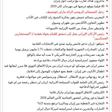
ماكرون: هناك تقارب مع ترامب حول إيران
40 فيلما يتوقع عرضها في مهرجان كان 2019
رحيل السينمائي الروسي الرائد مارلن خوتسييف
المغربي بنسالم حميش يفوز بجائزة الشيخ زايد للكتاب في الآداب
تطوير التعاون الأكاديمي بين طهران وسيول
واشنطن تحذّر بغداد من اللعبة الإيرانية «السوداء»
رئيس الأركان الإيراني يصل إلى دمشق للقيام بجولة تفقدية لـ"المستشارين
العسكريين"
نتنياهو : ايران تدعم غانتس ولبيد ضدي في الانتخابات القادمة
إيران: الصادرات الشهریة للنفط والمكثفات تخطت 2.75 مليون برميل يوميا
ظريف: تصريحات وزير الخارجية الأمريكي لا تمت أية صلة بالواقع
اللواء صفوي: استراتيجية ايران حيال الأعداء، دفاعية ورادعة
سفير ايران في موسكو: لو حرمت ايران من مزايا الاتفاق النووي فلا مبرر لبقائها فيه
اطفال الأنابيب في إيران ، فقط بضع خطوات للوصول إلى احلامك
قرعة ربع نهائي دوري الابطال.. استقلال وبرسبوليس في مواجهات قطرية
رئيس الاركان العامة للقوات المسلحة الايرانية: ايران لن تنتظر رخصة من اي قوة
لتطوير قدراتها الدفاعية
الكرملين: الاتفاق النووي مع إيران مازال قائما
الفيفا يدعو روحاني لحضور افتتاحية كأس العالم 2018
التجارة غیر النفطیة بین إیران ومالیزیا ترتفع بنسبة 23%
الامارات والبحرين تدعمان استراتيجية اميركا حيال ايران