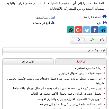
المقدمة، مشيرا إلى أن المفوضية العليا للانتخابات لم تصدر قرارا نهائيا بعد
بمسألة المبعدين من المشاركة بالانتخابات.
الصفحة الرئيسة
أرسل لصديق
اطبع
أبلغ عن مشكلة
0
آراء المشاهدين
آخرالاخبار
الاکثر قراءة
زيادة متابعين انستقرام
ضبط شبكة لتبييض الاموال في ايران
إيران تتهم واشنطن بزيادة التوتر عبر دعمها الاحتجاجات... وتعتبر حكومة الحوثيين
"شرعية"
إيران تحذر "دولا في المنطقة" من عواقب وخيمة في حال تورطها بالاحتجاجات
تجميل الانف في ايران؛ وجهة الجمال الأكثر شعبية في العالم
"نوين ايرانا" للتجميل ..الابرز في ايران والشرق الاوسط
الجراحة التجميلية في إيران: كل ما تحتاج إلى معرفته