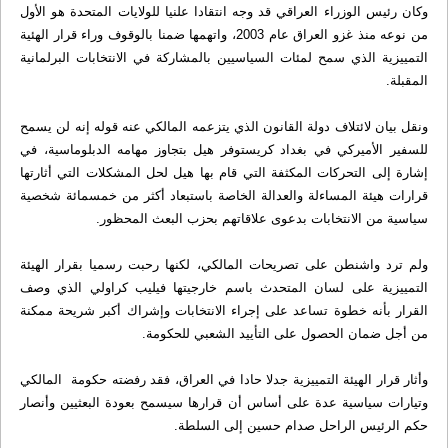
وكان رئيس الوزراء العراقي قد وجه انتقادا علنيا للولايات المتحدة هو الأول
من نوعه منذ غزو العراق عام 2003، واتهمها ضمنا بالوقوف وراء قرار الهئية
التمييزية الذي سمح لمئات السياسيين بالمشاركة في الانتخابات البرلمانية
المقبلة.
ونقل بيان لائتلاف دولة القانون الذي يتزعمه المالكي عنه قوله إنه لن يسمح
للسفير الأميركي في بغداد كريستوفر هيل بتجاوز مهامه الدبلوماسية، في
إشارة إلى التحركات المكثفة التي قام بها هيل لحل المشكلات التي أثارتها
قرارات هيئة المساءلة والعدالة الخاصة باستبعاد أكثر من خمسمائة شخصية
سياسية من الانتخابات بدعوى علاقاتهم بحزب البعث المحظور.
ولم ترد واشنطن على تصريحات المالكي، لكنها رحبت رسميا بقرار الهيئة
التمييزية على لسان المتحدث باسم خارجيتها فيليب كراولي الذي وصف
القرار بأنه خطوة تساعد على إجراء الانتخابات وإشراك أكبر شريحة ممكنة
من أجل ضمان الحصول على التأييد الشعبي للحكومة.
وأثار قرار الهيئة التمييزية جدلا حادا في العراق، فقد رفضته حكومة المالكي
وتيارات سياسية عدة على أساس أن قرارها سيسمح بعودة البعثيين وأنصار
حكم الرئيس الراحل صدام حسين إلى السلطة.