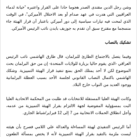
وشن رجل الدين مقتدى الصدر هجوما حادا على القرار واعتبره "خيانة لدماء
العراقيين التي هدرت في عهد صدام أو بعد الاحتلال الأميركي"، في الوقت
الذي لمحت فيه تيارات سياسية إلى دور أميركي باعتبار أن قرار الهيئة جاء
منسجما مع مقترح سبق أن تقدم به جوزيف بايدن نائب الرئيس الأميركي.
تشكيك بالنصاب
وفيما يتصل بالاجتماع الطارئ للبرلمان، قال طارق الهاشمي نائب الرئيس
العراقي -الذي يقوم حاليا بزيارة للولايات المتحدة- إن من حق البرلمان بحث
الموضوع لكن لا أحد يمتلك الحق بمنع تنفيذ قرار الهيئة التمييزية. وشكك
الهاشمي باكتمال النصاب القانوني لجلسة الأحد بسبب العطلة البرلمانية
ووجود العديد من النواب خارج البلاد.
وكانت الهيئة العليا المستقلة للانتخابات قد طلبت من المحكمة الاتحادية العليا
البت بمسؤولية المفوضية لجهة الالتزام بقرار الهيئة التمييزية من عدمه،
وأجل انطلاق الحملات الانتخابية من 7 إلى 12 فبراير/شباط الجاري.
أما الرئيس التنفيذي لهيئة المساءلة والعدالة علي اللامي فصرح بأن هيئته
ليست ملزمة بالتقيد بقرار الهيئة التمييزية لأنه لا يختص بمسألة الطعون