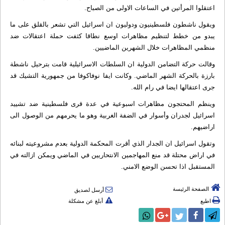
اعتقلوا المرأتين في الساعات الاولى من الصباح.
ويقول ناشطون فلسطينيون ودوليون ان اسرائيل التي تشعر بالقلق على ما
يبدو من خطط لتنظيم مظاهرات اوسع نطاقا كثفت حملة اعتقالات ضد
منظمي المظاهرات خلال الشهرين الماضيين.
وقالت حركة التضامن الدولية ان السلطات الاسرائيلية قامت بترحيل ناشطة
بارزة بالحركة الشهر الماضي. وكانت ايفا نوفاكوفا من جمهورية التشيك قد
جرى اعتقالها ايضا في رام الله.
وينظم المحتجون مظاهرات اسبوعية في عدة قرى فلسطينية ضد تشييد
اسرائيل لجدران وأسوار في الضفة الغربية وهو ما يحرمهم من الوصول الى
اراضيهم.
وتقول اسرائيل ان الجدار الذي أقرت المحكمة الدولية بعدم مشروعيته لبنائه
في اراض محتلة قد منع المهاجمين الانتحاريين في الماضي ويمكن ازالته في
المستقبل اذا تحسن الوضع الامني.
الصفحة الرئيسة
أرسل لصديق
اطبع
أبلغ عن مشكلة