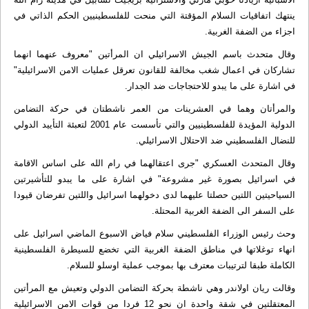
ينتهك اتفاقيات السلام المؤقتة التي منحت للفلسطينيين الحكم الذاتي في
اجزاء من الضفة الغربية.
وقال متحدث باسم الجيش الاسرائيلي ان المرأتين "معروف عنهما انهما
تشاركان في اعمال شغب مخالفة للقانون تعرقل عمليات الامن الاسرائيلية"
في اشارة على ما يبدو للاحتجاجات ضد الجدار.
والمرأتان وهما في العشرينات من العمر ناشطتان في حركة التضامن
الدولية المؤيدة للفلسطينيين والتي تأسست عام 2001 لتعبئة التأييد الدولي
للنضال الفلسطيني ضد الاحتلال الاسرائيلي.
وقال المتحدث العسكري "جرى اعتقالهما في رام الله على اساس الاقامة
في اسرائيل بصورة غير مشروعة" في اشارة على ما يبدو للتأشيرتين
السياحيتين اللتين حصلتا عليهما لدى دخولهما اسرائيل واللتين تفرضان قيودا
على السفر الى الضفة الغربية المحتلة.
وحث رئيس الوزراء الفلسطيني سلام فياض الاسبوع الماضي اسرائيل على
انهاء توغلاتها في مناطق الضفة الغربية التي تخضع للسيطرة الفلسطينية
الكاملة طبقا لترتيبات معترف بها بموجب عملية اوسلو للسلام.
وقالت ريان اولاندر وهي ناشطة بحركة التضامن الدولي وتعيش مع المرأتين
المعتقلتين في شقة واحدة ان نحو 12 فردا من قوات الامن الاسرائيلية