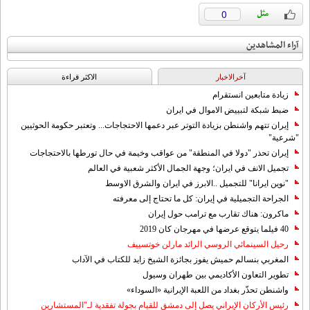
0
آراء المشاهدين
آخرالاخبار
الاکثر قراءة
زيادة متابعين انستقرام
ضبط شبكة لتبييض الاموال في ايران
إيران تتهم واشنطن بزيادة التوتر عبر دعمها الاحتجاجات... وتعتبر حكومة الحوثيين
"شرعية"
إيران تحذر "دولا في المنطقة" من عواقب وخيمة في حال تورطها بالاحتجاجات
تجميل الانف في ايران؛ وجهة الجمال الأكثر شعبية في العالم
"نوين ايرانا" للتجميل ..الابرز في ايران والشرق الاوسط
الجراحة التجميلية في إيران: كل ما تحتاج إلى معرفته
ماكرون: هناك تقارب مع ترامب حول إيران
40 فيلما يتوقع عرضها في مهرجان كان 2019
رحيل السينمائي الروسي الرائد مارلن خوتسييف
المغربي بنسالم حميش يفوز بجائزة الشيخ زايد للكتاب في الآداب
تطوير التعاون الأكاديمي بين طهران وسيول
واشنطن تحذّر بغداد من اللعبة الإيرانية «السوداء»
رئيس الأركان الإيراني يصل إلى دمشق للقيام بجولة تفقدية لـ"المستشارين