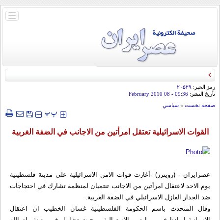
باز
و
بسته
کردن
منو
رمز الخبر:
۲۰۵۲۹
تأريخ النشر:
09:36
- 08 February 2010
صفحه نخست
»
سياسي
‍‍‍ پ
پ
القوات الاسرائيلية تعتقل امرأتين من الاجانب في الضفة الغربية
عصرایران - (رويترز) -أغارت قوات الامن الاسرائيلية على مدينة فلسطينية
يوم الاحد لاعتقال امرأتين من الاجانب تنتميان لمنظمة تشارك في احتجاجات
ضد الجدار العازل الاسرائيلي في الضفة الغربية.
وقال المتحدث باسم الحكومة الفلسطينية غسان الخطيب ان اعتقال
الاسبانية اريادنا خوبي مارتي والاسترالية بريجيت تشابيل في مدينة رام الله