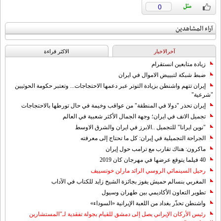
0
آراء المشاهدين
آخرالاخبار
الاکثر قراءة
زيادة متابعين انستقرام
ضبط شبكة لتبييض الاموال في ايران
إيران تتهم واشنطن بزيادة التوتر عبر دعمها الاحتجاجات... وتعتبر حكومة الحوثيين
"شرعية"
إيران تحذر "دولا في المنطقة" من عواقب وخيمة في حال تورطها بالاحتجاجات
تجميل الانف في ايران؛ وجهة الجمال الأكثر شعبية في العالم
"نوين ايرانا" للتجميل ..الابرز في ايران والشرق الاوسط
الجراحة التجميلية في إيران: كل ما تحتاج إلى معرفته
ماكرون: هناك تقارب مع ترامب حول إيران
40 فيلما يتوقع عرضها في مهرجان كان 2019
رحيل السينمائي الروسي الرائد مارلن خوتسييف
المغربي بنسالم حميش يفوز بجائزة الشيخ زايد للكتاب في الآداب
تطوير التعاون الأكاديمي بين طهران وسيول
واشنطن تحذّر بغداد من اللعبة الإيرانية «السوداء»
رئيس الأركان الإيراني يصل إلى دمشق للقيام بجولة تفقدية لـ"المستشارين