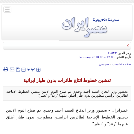
باز
و
بسته
کردن
منو
رمز الخبر:
۲۰۵۴۳
تأريخ النشر:
12:05
- 08 February 2010
صفحه نخست
»
سياسي
‍‍‍ پ
پ
تدشين خطوط انتاج طائرات بدون طيار ايرانية
بحضور وزير الدفاع العميد أحمد وحيدي تم صباح اليوم الاثنين تدشين الخطوط الإنتاجية
لطائرتين ايرانيتين متطورتين بدون طيار أطلق عليهما "رعد" و "نظير".
عصرایران - بحضور وزير الدفاع العميد أحمد وحيدي تم صباح اليوم الاثنين
تدشين الخطوط الإنتاجية لطائرتين ايرانيتين متطورتين بدون طيار أطلق
عليهما "رعد" و "نظير".