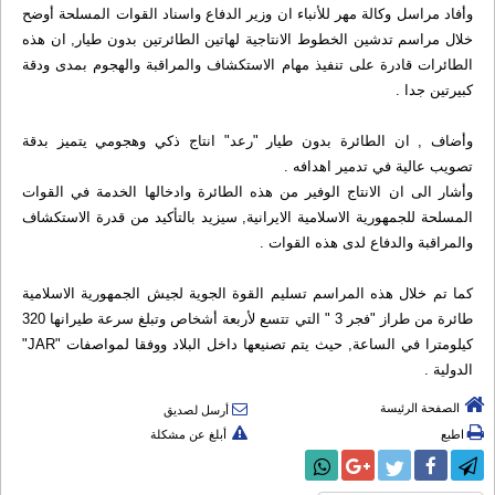
وأفاد مراسل وكالة مهر للأنباء ان وزير الدفاع واسناد القوات المسلحة أوضح
خلال مراسم تدشين الخطوط الانتاجية لهاتين الطائرتين بدون طيار, ان هذه
الطائرات قادرة على تنفيذ مهام الاستكشاف والمراقبة والهجوم بمدى ودقة
كبيرتين جدا .
وأضاف , ان الطائرة بدون طيار "رعد" انتاج ذكي وهجومي يتميز بدقة
تصويب عالية في تدمير اهدافه .
وأشار الى ان الانتاج الوفير من هذه الطائرة وادخالها الخدمة في القوات
المسلحة للجمهورية الاسلامية الايرانية, سيزيد بالتأكيد من قدرة الاستكشاف
والمراقبة والدفاع لدى هذه القوات .
كما تم خلال هذه المراسم تسليم القوة الجوية لجيش الجمهورية الاسلامية
طائرة من طراز "فجر 3 " التي تتسع لأربعة أشخاص وتبلغ سرعة طيرانها 320
كيلومترا في الساعة, حيث يتم تصنيعها داخل البلاد ووفقا لمواصفات "JAR"
الدولية .
الصفحة الرئيسة
أرسل لصديق
اطبع
أبلغ عن مشكلة