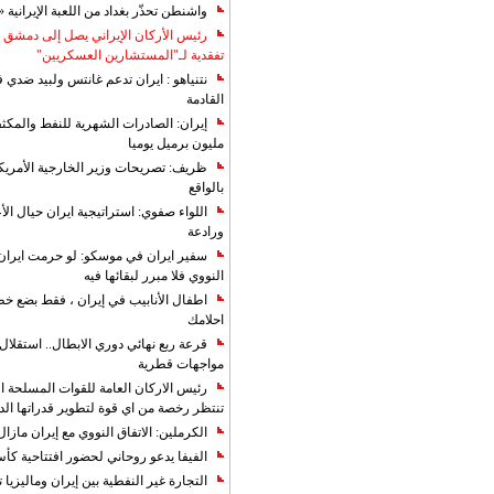
واشنطن تحذّر بغداد من اللعبة الإيرانية 
رئيس الأركان الإيراني يصل إلى دمشق ل
تفقدية لـ"المستشارين العسكريين"
نتنياهو : ايران تدعم غانتس ولبيد ضدي ف
القادمة
مليون برميل يوميا
ظريف: تصريحات وزير الخارجية الأمريكي
بالواقع
اللواء صفوي: استراتيجية ايران حيال الأع
ورادعة
سفير ايران في موسكو: لو حرمت ايران م
النووي فلا مبرر لبقائها فيه
اطفال الأنابيب في إيران ، فقط بضع خ
احلامك
قرعة ربع نهائي دوري الابطال.. استقل
مواجهات قطرية
رئيس الاركان العامة للقوات المسلحة الاي
تنتظر رخصة من اي قوة لتطوير قدراتها الد
الكرملين: الاتفاق النووي مع إيران مازال
الفيفا يدعو روحاني لحضور افتتاحية كأس ال
التجارة غیر النفطیة بین إیران ومالیزیا ترت