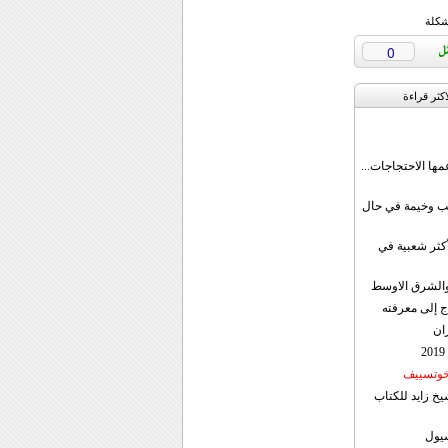
شكلة
0
اکثر قراءة
مها الاحتجاجات...
قب وخيمة في حال
أكثر شعبية في
ن والشرق الاوسط
ج إلى معرفته
ان
 خوتسييف
خ زايد للكتاب
سيول