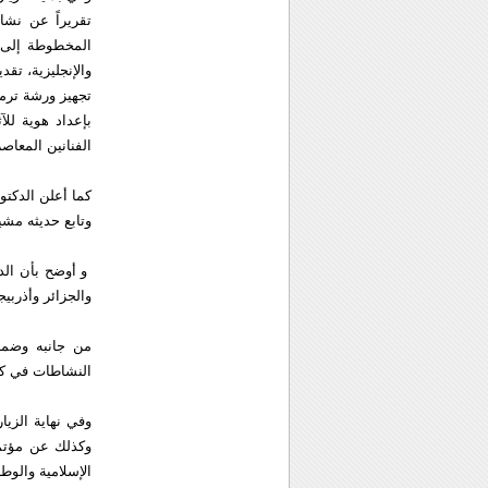
تقريراً عن نشا
والإنجليزية، تق
تجهيز ورشة ترمي
الفنانين المعاص
كما أعلن الدكتو
وتابع حديثه مشي
و أوضح بأن الد
والجزائر وأذربي
من جانبه وضمن
النشاطات في كا
وفي نهاية الزيا
وكذلك عن مؤتمر
الإسلامية والوطن