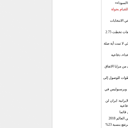
«السوداء»
لقيام بجولة
ي الانتخابات
إيران: الصادرات الشهریة للنفط والمكثفات تخطت 2.75
 لا تمت أية صلة
داء، دفاعية
ن مزايا الاتفاق
طوات للوصول إلى
ال وبرسبوليس في
رانية: ايران لن
فاعية
 قائما
عالم 2018
فع بنسبة 23%