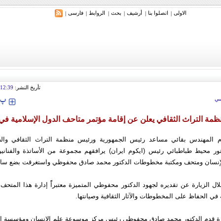
الاولی
اتصلوا بنا
أرشیف
بحث
الروابط
فارسی
|
|
|
|
|
|
تأريخ النشر:
12:39
‍‍‍ پ
ي
مة التراث الثقافي يعلن عن إقامة مؤتمر متاحف الدول الإسلامية ف
م المهندس بقائي مساعد رئيس الجمهورية ورئيس منظمة التراث الثقافي والصن
تور محيط طباطبائي رئيس (ايكوم ايران) يرافقهم مجموعة من الأساتذة والفنانين
إنسان ومتحف ومكتبة مخطوطات الدكتور محمد صادق محفوظي واستغرقت بضع سا
ل الزيارة عن تقديره لجهود الدكتور محفوظي المتميزة معتبراًً إدارة هذا المتحف أن
ه في الحفاظ على المخطوطات والآثار الثقافية وصيانتها.
ارة قدم الدكتور محمد صادق محفوظي رئيس مركز موسوعة علم الإنسان ومؤسسة إب