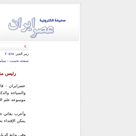
رمز الخبر:
۲۰۵۶۵
صفحه نخست
»
سياس
رئيس منظ
عصرایران - قا
والسياحة والدك
موسوعة علم ال
وأعرب بقائي خلا
يمكن الإقتداء ب
وفي بداية الزي