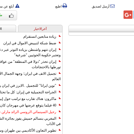
أرسل لصديق
اطبع
أبلغ عن م
آخرالاخبار
ال
زيادة متابعين انستقرام
ضبط شبكة لتبييض الاموال في ايران
إيران تتهم واشنطن بزيادة التوتر عبر دع
وتعتبر حكومة الحوثيين "شرعية"
إيران تحذر "دولا في المنطقة" من عوا
تورطها بالاحتجاجات
تجميل الانف في ايران؛ وجهة الجمال ال
العالم
"نوين ايرانا" للتجميل ..الابرز في ايرا
الجراحة التجميلية في إيران: كل ما تحتا
ماكرون: هناك تقارب مع ترامب حول إير
40 فيلما يتوقع عرضها في مهرجان كان 2019
رحيل السينمائي الروسي الرائد مارلن
المغربي بنسالم حميش يفوز بجائزة الشي
في الآداب
تطوير التعاون الأكاديمي بين طهران و