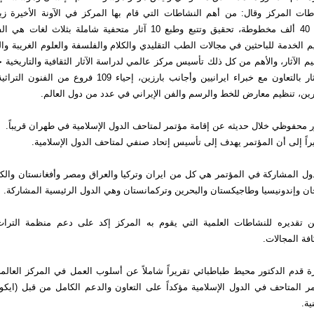
طات المركز وقال: من أهم النشاطات التي قام بها المركز في الآونة الأخيرة زي
المخطوطة إلى 40 ألف مخطوطة، تحقيق وتتبع وطبع 10 آثار متحفية شاملة بثلا
ديم الخدمة للباحثين في مجالات الطب التقليدي والكلام والفلسفة والعلوم الغريبة وا
م الآثار، والأهم من كل ذلك تأسيس مركز عالمي لدراسة الآثار الثقافية والتاريخية 
بإعداد هوية للآثار بالتعاون مع خبراء ايرانيين وأجانب بارزين، إحياء 9
رين، تنظيم معارض للخط والرسم والفن الإيراني في عدد من دول العالم.
ر محفوظي خلال حديثه عن إقامة مؤتمر لمتاحف الدول الإسلامية في طهران قريباً.
راً إلى أن المؤتمر يهدف إلى تأسيس إتحاد صنفي لمتاحف الدول الإسلامية.
ول المشاركة في المؤتمر هي كل من ايران وتركيا والعراق ومصر وأفغانستان والك
جان وإندونيسيا وطاجيكستان والبحرين وتركمانستان وهي الدول الرئيسية المشاركة.
 تقديره للنشاطات العلمية التي يقوم به المركز إكد على دعم منظمة التراث 
فة المجالات.
رة قدم الدكتور محيط طباطبائي تقريراً شاملاً عن أسلوب العمل في المركز العالمي
 المتاحف في الدول الإسلامية مؤكداً على التعاون والدعم الكامل من قبل (ايكوم
ية.