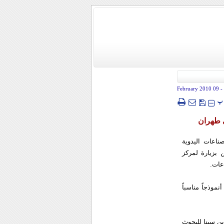
- 09 February 2010
پ
ي طهران
اعات اليدوية
 بزيارة لمركز
عات.
موذجاً مناسباً
ن سينا للبحوث