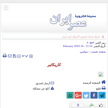
باز
و
بسته
کردن
منو
ضبط شبكة لتبييض الاموال في ايران
رمز الخبر:
۲۰۵۸۴
تأريخ النشر:
11:14
- 10 February 2010
صفحه نخست
»
سياسي
‍‍‍ پ
پ
کاریکاتیر
الصفحة الرئيسة
أرسل لصديق
اطبع
أبلغ عن مشكلة
0