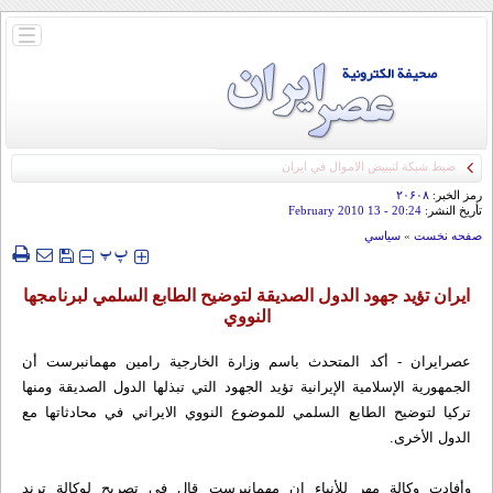
باز
و
بسته
کردن
منو
ضبط شبكة لتبييض الاموال في ايران
رمز الخبر:
۲۰۶۰۸
تأريخ النشر:
20:24
- 13 February 2010
صفحه نخست
»
سياسي
‍‍‍ پ
پ
ايران تؤيد جهود الدول الصديقة لتوضيح الطابع السلمي لبرنامجها
النووي
عصرایران - أكد المتحدث باسم وزارة الخارجية رامين مهمانبرست أن
الجمهورية الإسلامية الإيرانية تؤيد الجهود التي تبذلها الدول الصديقة ومنها
تركيا لتوضيح الطابع السلمي للموضوع النووي الايراني في محادثاتها مع
الدول الأخرى.
وأفادت وكالة مهر للأنباء ان مهمانبرست قال في تصريح لوكالة ترند