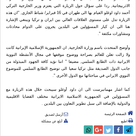
الاذربيجانية, ردا على سؤال حول الزيارة التي يعتزم وزير الخارجية التركي
أحمد داود اوغلو القيام بها الى طهران في 16 فبراير/ شباط الجاري, "ان هذه
الزيارة تدل على مستوى العلاقات العالي بين ايران و تركيا ويبنغي الإشارة
هنا الى ان كبار المسؤولين في البلدين يجرون على الدوام محادثات
ومشاورات مكثفة ".
وأوضح المتحدث باسم وزارة الخارجية, ان الجمهورية الإسلامية الإيرانية كانت
ولا زالت تعلن للعالم بصراحة ووضوح موقفها في مجال الأنشطة النووية
الايرانية ذات الطابع السلمي, مضيفا " اننا نؤيد كافة الجهود المبذولة من
جانب الدول الصديقة مثل تركيا سعيا الى توضيح الطابع السلمي للموضوع
النووي الايراني في مباحثاتها مع الدول الأخرى ".
كما اشار مهمانبرست الى ان داود أوغلو سيبحث خلال هذه الزيارة مع
المسؤولين في الجمهورية الاسلامية الايرانية مختلف القضايا الاقليمية
والدولية بالإضافة الى سبل تطوير التعاون بين البلدين .
الصفحة الرئيسة
أرسل لصديق
اطبع
أبلغ عن مشكلة