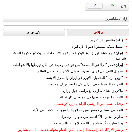
0
آراء المشاهدين
آخرالاخبار
الاکثر قراءة
زيادة متابعين انستقرام
ضبط شبكة لتبييض الاموال في ايران
إيران تتهم واشنطن بزيادة التوتر عبر دعمها الاحتجاجات... وتعتبر حكومة الحوثيين
"شرعية"
إيران تحذر "دولا في المنطقة" من عواقب وخيمة في حال تورطها بالاحتجاجات
تجميل الانف في ايران؛ وجهة الجمال الأكثر شعبية في العالم
"نوين ايرانا" للتجميل ..الابرز في ايران والشرق الاوسط
الجراحة التجميلية في إيران: كل ما تحتاج إلى معرفته
ماكرون: هناك تقارب مع ترامب حول إيران
40 فيلما يتوقع عرضها في مهرجان كان 2019
رحيل السينمائي الروسي الرائد مارلن خوتسييف
المغربي بنسالم حميش يفوز بجائزة الشيخ زايد للكتاب في الآداب
تطوير التعاون الأكاديمي بين طهران وسيول
واشنطن تحذّر بغداد من اللعبة الإيرانية «السوداء»
رئيس الأركان الإيراني يصل إلى دمشق للقيام بجولة تفقدية لـ"المستشارين