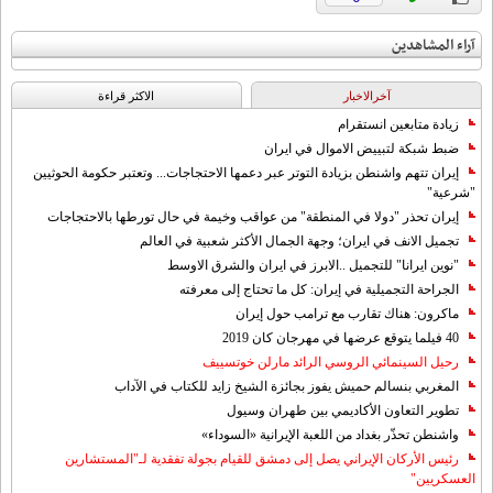
آراء المشاهدين
آخرالاخبار
الاکثر قراءة
زيادة متابعين انستقرام
ضبط شبكة لتبييض الاموال في ايران
إيران تتهم واشنطن بزيادة التوتر عبر دعمها الاحتجاجات... وتعتبر حكومة الحوثيين
"شرعية"
إيران تحذر "دولا في المنطقة" من عواقب وخيمة في حال تورطها بالاحتجاجات
تجميل الانف في ايران؛ وجهة الجمال الأكثر شعبية في العالم
"نوين ايرانا" للتجميل ..الابرز في ايران والشرق الاوسط
الجراحة التجميلية في إيران: كل ما تحتاج إلى معرفته
ماكرون: هناك تقارب مع ترامب حول إيران
40 فيلما يتوقع عرضها في مهرجان كان 2019
رحيل السينمائي الروسي الرائد مارلن خوتسييف
المغربي بنسالم حميش يفوز بجائزة الشيخ زايد للكتاب في الآداب
تطوير التعاون الأكاديمي بين طهران وسيول
واشنطن تحذّر بغداد من اللعبة الإيرانية «السوداء»
رئيس الأركان الإيراني يصل إلى دمشق للقيام بجولة تفقدية لـ"المستشارين
العسكريين"