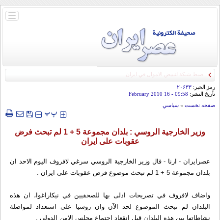
باز
و
بسته
کردن
منو
رمز الخبر:
۲۰۶۳۳
تأريخ النشر:
09:58
- 16 February 2010
صفحه نخست
»
سياسي
‍‍‍ پ
پ
وزير الخارجية الروسي : بلدان مجموعة 5 + 1 لم تبحث فرض
عقوبات على ايران
عصرایران - ارنا - قال وزير الخارجية الروسي سرغي لافروف اليوم الاحد ان
بلدان مجموعة 5 + 1 لم تبحث موضوع فرض عقوبات على ايران .
واضاف لافروف في تصريحات ادلى بها للصحفيين في نيکاراغوا، ان هذه
البلدان لم تبحث الموضوع لحد الآن وان روسيا على استعداد لمواصلة
نشاطاتها بين هذه البلدان قبل انقعاد اجتماع مجلس الامن الدولي .