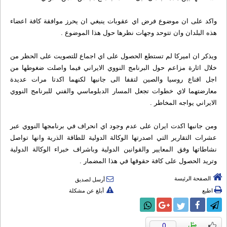
واکد على ان موضوع فرض اي عقوبات ينبغي ان يحرز موافقة کافة اعضاء
هذه البلدان وان تتوحد وجهات نظرها حول هذا الموضوع .
ويذکر ان اميرکا لم تستطع الحصول على اي اجماع للتصويت على الحظر من
خلال اثارة مزاعم حول البرنامج النووي الايراني فيما واصلت ضغوطها من
اجل اقناع روسيا والصين لتقفا الى جانبها لکنهما اکدتا مرات عديدة
معارضتهما لاي خطوات تجعل المسار الدبلوماسي والفني للبرنامج النووي
الايراني يواجه المخاطر .
ومن جانبها اکدت ايران على عدم وجود اي انحراف في برنامجها النووي عبر
عشرات التقارير التي اصدرتها الوکالة الدولية للطاقة الذرية وانها تواصل
نشاطاتها وفق المعايير والقوانين الدولية وباشراف خبراء الوکالة الدولية
وتريد الحصول على کافة حقوقها في هذا المضمار .
الصفحة الرئيسة
أرسل لصديق
اطبع
أبلغ عن مشكلة
0