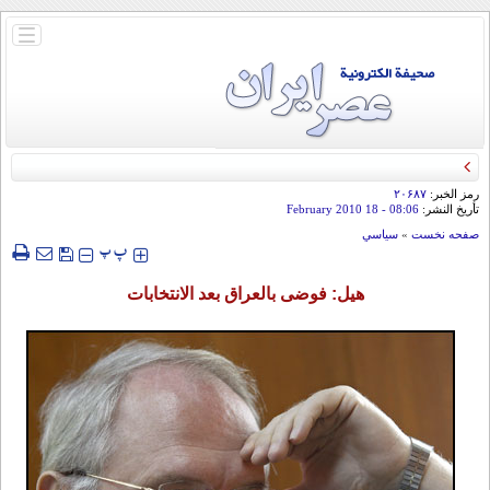
باز
و
بسته
کردن
منو
رمز الخبر:
۲۰۶۸۷
تأريخ النشر:
08:06
- 18 February 2010
صفحه نخست
»
سياسي
‍‍‍ پ
پ
هيل: فوضى بالعراق بعد الانتخابات