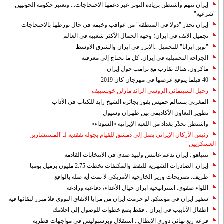
إيران تتهم واشنطن بزيادة التوتر عبر دعمها الاحتجاجات... وتعتبر حكومة الحوثيين
"شرعية"
إيران تحذر "دولا في المنطقة" من عواقب وخيمة في حال تورطها بالاحتجاجات
تجميل الانف في ايران؛ وجهة الجمال الأكثر شعبية في العالم
"نوين ايرانا" للتجميل ..الابرز في ايران والشرق الاوسط
الجراحة التجميلية في إيران: كل ما تحتاج إلى معرفته
ماكرون: هناك تقارب مع ترامب حول إيران
40 فيلما يتوقع عرضها في مهرجان كان 2019
رحيل السينمائي الروسي الرائد مارلن خوتسييف
المغربي بنسالم حميش يفوز بجائزة الشيخ زايد للكتاب في الآداب
تطوير التعاون الأكاديمي بين طهران وسيول
واشنطن تحذّر بغداد من اللعبة الإيرانية «السوداء»
رئيس الأركان الإيراني يصل إلى دمشق للقيام بجولة تفقدية لـ"المستشارين
العسكريين"
نتنياهو : ايران تدعم غانتس ولبيد ضدي في الانتخابات القادمة
إيران: الصادرات الشهریة للنفط والمكثفات تخطت 2.75 مليون برميل يوميا
ظريف: تصريحات وزير الخارجية الأمريكي لا تمت أية صلة بالواقع
اللواء صفوي: استراتيجية ايران حيال الأعداء، دفاعية ورادعة
سفير ايران في موسكو: لو حرمت ايران من مزايا الاتفاق النووي فلا مبرر لبقائها فيه
اطفال الأنابيب في إيران ، فقط بضع خطوات للوصول إلى احلامك
قرعة ربع نهائي دوري الابطال.. استقلال وبرسبوليس في مواجهات قطرية