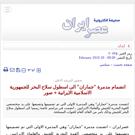
باز
و
بسته
کردن
منو
إيران تتهم واشنطن بزيادة التوتر عبر دعمها الاحتجاجات... وتعتبر حكومة الحوثيين "شرعية"
رمز الخبر:
۲۰۷۲۵
تأريخ النشر:
08:09
- 20 February 2010
صفحه نخست
»
سياسي
‍‍‍ پ
پ
بحضور المرشد الاعلي :
انضمام مدمرة "جماران" الى اسطول سلاح البحر للجمهورية
الاسلامية الايرانية + صور
انضمت مدمرة "جماران" وهي المدمرة الاولى التي تم تصميمها وتصنيعها على يد متخصصي
القوة البحرية للجيش والعلماء الايرانيين ، انضمت في مراسم خاصة رسميا الى اسطول سلاح
البحر للجيش وذلک بامر من القائد العام للقوات المسلحة.
عصرایران – انضمت مدمرة "جماران" وهي المدمرة الاولى التي تم تصميمها
وتصنيعها على يد متخصصي القوة البحرية للجيش والعلماء الايرانيين ،