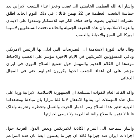
واشار اية الله العظمى الخامنئي الى غضب وعجز اعداء الشعب الايراني بعد
حماسة الشعب العظيمة في 22 بهمن قائلا : في ذلک اليوم الخالد اطلق
عشرات الملايين بصوت واحد هتاف الکراهية للاستکبار وشددوا على الايمان
والعزة الاسلامية وان هذه الحقيقة الجميلة والخالدة دفعت السلطويين لاسيما
اميرکا الى العجز والاحباط والغضب.
وقال قائد الثورة الاسلامية ان التصريحات التي ادلى بها الرئيس الامريکي
وباقي المسؤولين الامريکيين في الايام الاخيرة مؤشر على الغضب والاحباط
موضحا ان الکلام القديم والمهمل حول تصنيع السلاح النووي في ايران
مؤشر على ان اعداء الشعب اخذوا يکررون اقوالهم حتى في المجال
الدعائي.
واکد القائد العام للقوات المسلحة ان الجمهورية الاسلامية الايرانية وردا على
مثل هذه المهملات لن ينتابها الانفعال لاننا قلنا مرارا بان مبادئنا ومعتقداتنا
الدينية تعتبر هذا السلاح رمزا لدمار الحرث والنسل وتحظره وتحرمه ولذلک
فاننا لا نؤمن بالسلاح والقنبلة الذرية ولا نسعى لحيازتها.
واشار سماحته الى المزام الکاذبة للامريکيين وبعض الدول الغربية حول
اجراءات ايران ضد جيرانها قائلا ان جيراننا يعلمون ايضا بان هذه المزاعم