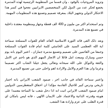
وتزويد المروحيات بالوقود ، وان قسما من المنظومة الرئيسية لهذه المدمرة
يخضع لحکر عدد من الدول لکن المتخصصين الايرانيين نجحوا في کسر هذا
الاحتکار الدولي وتجهيز البلاد بمعرفة تصميم وتصنيع هذه المنظومات المهمة.
وتم استخدام اکثر من مليون و 400 الف قعطة وجهاز ومنظومة معقدة داخلية
في تصنيع هذه المدمرة.
وبعد ذلک القى قائد الثورة الاسلامية القائد العام للقوات المسلحة سماحة
اية الله العظمى السيد على الخامنئي کلمة امام قادة القوات المسلحة
وجمعا من القائمين على تصميم وتصنيع مدمرة جماران ، اعتبر اليوم بانه يوم
حسن ومبارک ومبعث امل قائلا ان الانجاز المهم الذي هو ناجم عن الامل
والثقة والتوکل على الله سبحانه وتعالى يجعل جيلنا الشاب اکثر تصميما
وعزما وان هذا العزم والامل والارادة اهم واحلى حتى من تصنيع المدمرة.
واعتبر سماحة القائد في جانب اخر ، صمود الشعب الايراني بانه اختبار
تاريخي ودرس کبير للاجيال القادمة مؤکدا ان اخفاق المتغطرسين الدوليين
امام صمود الشعب الايراني اثبت انه اذا دخل شعب ما الساحة معتمدا على
هويته وقدرته الذاتية والاعتماد على الايمان الالهي ، فانه ليس بامکان اي
قدرة التغلب على عزم وارادة هذا الشعب.