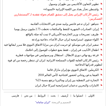
تطوير التعاون الأكاديمي بين طهران وسيول
واشنطن تحذّر بغداد من اللعبة الإيرانية «السوداء»
رئيس الأركان الإيراني يصل إلى دمشق للقيام بجولة تفقدية لـ"المستشارين
العسكريين"
نتنياهو : ايران تدعم غانتس ولبيد ضدي في الانتخابات القادمة
إيران: الصادرات الشهریة للنفط والمكثفات تخطت 2.75 مليون برميل يوميا
ظريف: تصريحات وزير الخارجية الأمريكي لا تمت أية صلة بالواقع
اللواء صفوي: استراتيجية ايران حيال الأعداء، دفاعية ورادعة
سفير ايران في موسكو: لو حرمت ايران من مزايا الاتفاق النووي فلا مبرر لبقائها فيه
اطفال الأنابيب في إيران ، فقط بضع خطوات للوصول إلى احلامك
قرعة ربع نهائي دوري الابطال.. استقلال وبرسبوليس في مواجهات قطرية
رئيس الاركان العامة للقوات المسلحة الايرانية: ايران لن تنتظر رخصة من اي قوة
لتطوير قدراتها الدفاعية
الكرملين: الاتفاق النووي مع إيران مازال قائما
الفيفا يدعو روحاني لحضور افتتاحية كأس العالم 2018
التجارة غیر النفطیة بین إیران ومالیزیا ترتفع بنسبة 23%
الامارات والبحرين تدعمان استراتيجية اميركا حيال ايران
الاولی
|
اتصلوا بنا
|
أرشیف
|
بحث
|
الروابط
|
من نحن
|
فارسی
التصمیم و البرمجة:
"ایران سامانه"