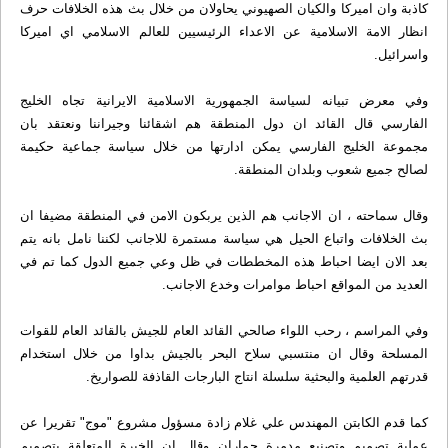
کاذبة وان اميرکا والکيان الصهيوني يحاولان من خلال بث هذه الخلافات حرف
انظار الامة الاسلامية عن الاعداء الرئيسيين للعالم الاسلامي اي اميرکا
واسرائيل.
وفي معرض تبيانه لسياسة الجمهورية الاسلامية الايرانية تجاه الخليج
الفارسي قال القائد ان دول المنطقة هم اشقائنا وجيراننا ونعتقد بان
مجموعة الخليج الفارسي يمکن ادارتها من خلال سياسة جماعية حکيمة
لصالح جميع شعوب وبلدان المنطقة.
وقال سماحته ، ان الاجانب هم الذين يربکون الامن في المنطقة مضيفا ان
بث الخلافات واتباع الحيل هي سياسة مستمرة للاجانب لکننا نامل بانه يتم
بعد الان ايضا احباط هذه المخططات في ظل وعي جميع الدول کما تم في
العديد من المواقع احباط موامرات وخدع الاجانب.
وفي المراسم ، رحب اللواء صالحي القائد العام للجيش بالقائد العام للقوات
المسلحة وقال ان منتسبي سلاح البحر بالجيش بداوا من خلال استخدام
قدرتهم العلمية والبحثية سلسلة انتاج البارجات القاذفة للصواريخ.
کما قدم الکابتن المهندس علي غلام زادة مسؤول مشروع "موج" تقريرا عن
عملية تصميم وتصنيع مدمرة جماران وقال ان الخبرة المتعلقة بتصميم