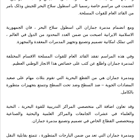
انضمت في مراسم خاصة رسميا الى اسطول سلاح البحر للجيش وذلک بامر
من القائد العام للقوات المسلحة.
ومع انضمام مدمرة جماران الى اسطول سلاح البحر ، فان الجمهورية
الاسلامية الايرانية اصبحت من ضمن العدد المحدود من الدول في العالم ،
التي تملک امکانية تصميم وتصنيع وتجهيز المدمرات المعقدة والمجهزة.
وفي هذه المراسم تفقد القائد العام للقوات المسلحة الاقسام المختلفة
لمدمرة جماران واطلع عن کثب على خصائص هذا الانجاز الوطني العظيم.
ومدمرة جماران هي من القطع البحرية التي تقوم بثلاث مهام على صعيد
المضادات الجوية – ضد السطح وضد تحت السطح وتتمتع بتجهيزات متطورة
بالکامل.
وقد تعاون اضافة الى متخصصي المراکز التدريبية للقوة البحرية ، النخبة
والعلماء في عشرات الجامعات والمراکز العلمية والبحثية والصناعية
ومتخصصي القطاع الخاص في تصميم وتصنيع مدمرة جماران.
ومدمرة جماران التي تعد من ضمن البارجات المتطورة ، تتمتع بقابلية النقل