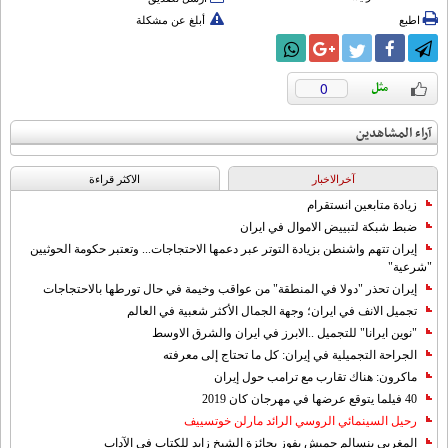
اطبع
أبلغ عن مشكلة
0
آراء المشاهدين
آخرالاخبار
الاکثر قراءة
زيادة متابعين انستقرام
ضبط شبكة لتبييض الاموال في ايران
إيران تتهم واشنطن بزيادة التوتر عبر دعمها الاحتجاجات... وتعتبر حكومة الحوثيين
"شرعية"
إيران تحذر "دولا في المنطقة" من عواقب وخيمة في حال تورطها بالاحتجاجات
تجميل الانف في ايران؛ وجهة الجمال الأكثر شعبية في العالم
"نوين ايرانا" للتجميل ..الابرز في ايران والشرق الاوسط
الجراحة التجميلية في إيران: كل ما تحتاج إلى معرفته
ماكرون: هناك تقارب مع ترامب حول إيران
40 فيلما يتوقع عرضها في مهرجان كان 2019
رحيل السينمائي الروسي الرائد مارلن خوتسييف
المغربي بنسالم حميش يفوز بجائزة الشيخ زايد للكتاب في الآداب