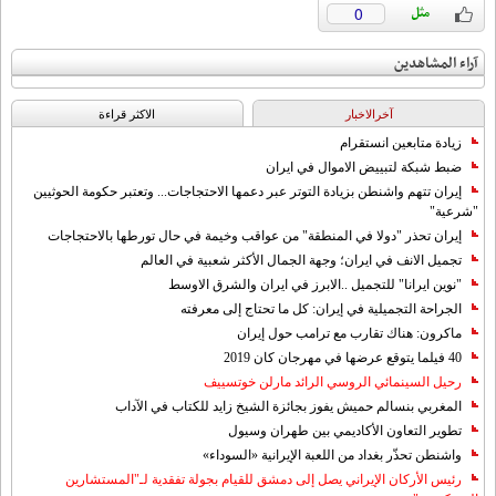
0
آراء المشاهدين
آخرالاخبار
الاکثر قراءة
زيادة متابعين انستقرام
ضبط شبكة لتبييض الاموال في ايران
إيران تتهم واشنطن بزيادة التوتر عبر دعمها الاحتجاجات... وتعتبر حكومة الحوثيين
"شرعية"
إيران تحذر "دولا في المنطقة" من عواقب وخيمة في حال تورطها بالاحتجاجات
تجميل الانف في ايران؛ وجهة الجمال الأكثر شعبية في العالم
"نوين ايرانا" للتجميل ..الابرز في ايران والشرق الاوسط
الجراحة التجميلية في إيران: كل ما تحتاج إلى معرفته
ماكرون: هناك تقارب مع ترامب حول إيران
40 فيلما يتوقع عرضها في مهرجان كان 2019
رحيل السينمائي الروسي الرائد مارلن خوتسييف
المغربي بنسالم حميش يفوز بجائزة الشيخ زايد للكتاب في الآداب
تطوير التعاون الأكاديمي بين طهران وسيول
واشنطن تحذّر بغداد من اللعبة الإيرانية «السوداء»
رئيس الأركان الإيراني يصل إلى دمشق للقيام بجولة تفقدية لـ"المستشارين