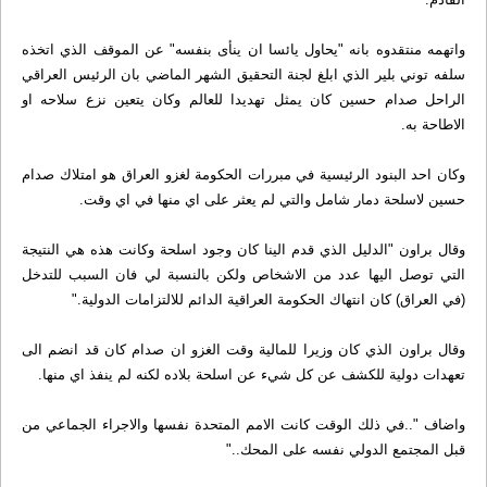
واتهمه منتقدوه بانه "يحاول يائسا ان ينأى بنفسه" عن الموقف الذي اتخذه
سلفه توني بلير الذي ابلغ لجنة التحقيق الشهر الماضي بان الرئيس العراقي
الراحل صدام حسين كان يمثل تهديدا للعالم وكان يتعين نزع سلاحه او
الاطاحة به.
وكان احد البنود الرئيسية في مبررات الحكومة لغزو العراق هو امتلاك صدام
حسين لاسلحة دمار شامل والتي لم يعثر على اي منها في اي وقت.
وقال براون "الدليل الذي قدم الينا كان وجود اسلحة وكانت هذه هي النتيجة
التي توصل اليها عدد من الاشخاص ولكن بالنسبة لي فان السبب للتدخل
(في العراق) كان انتهاك الحكومة العراقية الدائم للالتزامات الدولية."
وقال براون الذي كان وزيرا للمالية وقت الغزو ان صدام كان قد انضم الى
تعهدات دولية للكشف عن كل شيء عن اسلحة بلاده لكنه لم ينفذ اي منها.
واضاف "..في ذلك الوقت كانت الامم المتحدة نفسها والاجراء الجماعي من
قبل المجتمع الدولي نفسه على المحك.."