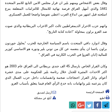
وقال بعض الاشخاص ومنهم بلير ان قرار مجلس الامن التابع للامم المتحدة
1441 والذي أمهل العراق فرصة نهائية للامتثال للالتزامات المتعلقة بنزع
اسلحته قبل اشهر من اندلاع العرب اعطى تفويضا واضحا للعمل العسكري.
واتهم حزب الاحرار الديمقراطيين ثالث اكبر الاحزاب البريطانية والذي صوت
ضد الغزو براون بمحاولة "اعادة كتابة التاريخ".
وقال ادوارد دافي المتحدث باسم السياسة الخارجية للحزب "يحاول جوردون
براون يائسا ان ينأى بنفسه عن كل من توني بلير ودوره هو الاساسي كوزير
للمالية (ابان الغزو) في الحرب الكارثية في العراق."
وكان القرار الخاص بارسال 45 الف جندي بريطاني الى العراق عام 2003 هو
اكثر الاحداث المثيرة للجدل خلال رئاسة بلير للحكومة على مدى عشرة
أعوام. واثار القرار احتجاجات ضخمة وانقسامات داخل حزب العمال الذي
كان يتزعمه بلير واتهامات بانه خدع الرأي العام فيما يتعلق بأسباب الغزو.
الصفحة الرئيسة
أرسل لصديق
اطبع
أبلغ عن مشكلة