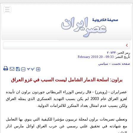
باز
و
بسته
کردن
منو
رمز الخبر:
۲۰۷۳۴
تأريخ النشر:
09:33
- 20 February 2010
صفحه نخست
»
سياسي
‍‍‍ پ
پ
براون: اسلحة الدمار الشامل ليست السبب في غزو العراق
عصرایران - (رويترز) - قال رئيس الوزراء البريطاني جوردون براون ان تأييده
لغزو العراق عام 2003 لم يكن بسبب التهديد العسكري الذي يمثله العراق
ولكن بسبب عدم امتثال بغداد المتكرر للالتزامات الدولية.
وتعطي تصريحات براون لمجلة تريبيون مؤشرا للكيفية التي ينوي بها التعامل
مع شهادته في تحقيق علني رسمي عن حرب العراق اوائل مارس اذار
القادم.