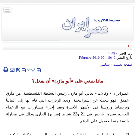
باز
و
بسته
کردن
منو
قائد الحرس الثوري: إيران ستدمر أمريكا وإسرائيل والسعودية إذا تجاوزت خطوط طهران
الحمراء
رمز الخبر:
۲۰۷۴۰
تأريخ النشر:
10:49
- 20 February 2010
صفحه نخست
»
سياسي
‍‍‍ پ
پ
ماذا ينبغي على «أبو مازن» أن يفعل؟
عصرایران - وکالات - يعاني أبو مازن، رئيس السلطة الفلسطينية، من مأزق
عميق. فهو يبحث عن استراتيجية. وبعد الزيارات التي قام بها إلى ألمانيا
وبريطانيا وروسيا في الأشهر الأخيرة وبعد إجراء مشاورات مع الزعماء
العرب، سيزور باريس في 21 و22 شباط (فبراير) الجاري وذلك في محاولة
يائسة منه للحصول على الدعم.
لكن من غير الواضح بعد ما إذا كان بوسع الرئيس الفرنسي نيكولا ساركوزي