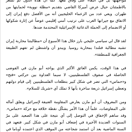
مواجهتها بل في البقاء على وفاق معها. كما أن هذه الدول لم تشعر
بالاطمئنان حيال عرض أميركا القاضي بتقديم «مظلة نووية» لحمايتها من
طهران. ويعي عدد من الزعماء الخليجيين أنه من الأفضل دفع إيران إلى
الاتفاق مع جيرانها العرب على ترتيب أمني إقليمي عوضاً عن إثارة شكوكها
أو الانضمام إلى الحملة الدعائية الإسرائيلية المحتدمة ضدها.
لقد قال لي سياسي خليجي بارز خلال هذا الأسبوع أن «مطالبتنا محاربة إيران
تشبه مطالبة فنلندا بمحاربة روسيا. ويبدو أن واشنطن لم تفهم الطبيعة
الجغرافية للمنطقة».
في هذا الوقت، يكمن العائق الأكبر الذي يواجه أبو مازن في الفوضى
الحاصلة في صفوف الفلسطينيين، لا سيما العداوة بين حركتي «فتح»
و«حماس» التي تضر في شكل كبير بتطلعات الفلسطينيين إلى قيام دولتهم
وتعطي إسرائيل ذريعة ساخرة بأنها لا تملك أي «شريك للسلام».
ومن المعروف أن أبو مازن يعارض المقاومة العنيفة لإسرائيل ويعلق آماله
على المفاوضات، علماً أن هذا الأمر يشكّل نقطة خلافه مع حركة «حماس».
وقد ساهم الإخفاق في التوصل إلى أي نتيجة على هذا الصعيد على مرّ
السنوات العديدة الأخيرة في إضعاف أبو مازن في شكل كبير. فتعهد في
السنة الماضية بعد أن استمد شجاعته من الموقف الذي اعتمده أوباما في