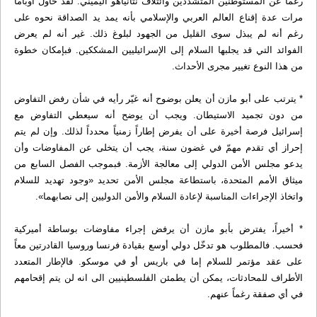
رغماً عن المستوطنين المتشددين وائتلاف نتانياهو اليميني. لقد حاول أوباما
مرات عدة إقناع العالم العربي والإسلامي بأنه يمد يد الصداقة نحوه على
رغم أنه لم يبذل سوى القليل من الجهود لبلوغ ذلك. غير أنه لم يعرض
الفوائد التي قد يجلبها السلام إلى الإسرائيليين المشككين. فبإمكان خطوة
من هذا النوع تغيير مجرى الأحداث.
* يترتب على أبو مازن أن يعلن بوضوح أنه غيّر رأيه في شأن رفض التفاوض
من دون تجميد الاستيطان. ويجب أن يوضح أنه سيعطي التفاوض مع
إسرائيل فرصة أخيرة على أن يفرض إطاراً زمنياً محدداً لذلك. وإن لم يتم
إحراز أي تقدم مهمّ في غضون سنة، يجب أن يتخلى عن المفاوضات وأن
يدعو مجلس الأمن الدولي إلى معالجة الأزمة. فبموجب الفصل السابع من
ميثاق الأمم المتحدة، باستطاعة مجلس الأمن تحديد «وجود تهديد للسلام
واتخاذ الإجراءات المناسبة لإعادة السلام والأمن الدوليين إلى نصابهما».
* أخيراً، يفترض بأبو مازن أن يرفض إجراء مفاوضات بوساطة أميركية
فحسب. فالمطلوب هو تدخّل دولي أوسع بقيادة فرنسا وروسيا القادرتين معاً
على عقد مؤتمر للسلام إما في باريس أو في موسكو. فالإطار المتعدد
الأطراف للمحادثات، يمكن أن يطمئن الفلسطينيين الى انه لن يتم إقحامهم
في أي صفقة رغماً عنهم.