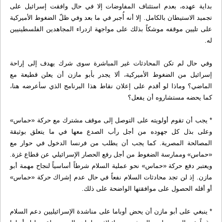
بداية عهده، بعدم استئناف المفاوضات إلا في حال وافقت إسرائيل على
تجميد الاستيطان بالكامل. إلا أنه أُجبر في ما بعد وفي ظلّ الضغوط الأميركية
على تليين موقفه موشكاً بذلك على مواجهة ازدراء المجاهدين الفلسطينيين
له.
وفي حال لم تكن المحادثات غير المباشرة سوى شرك يهدف إلى إراحة
إسرائيل من الضغوط الأميركية، ألا يجدر بأبو مازن أن يعلن قطيعة مع
الماضي؟ وماذا لو أقدم على إعلان نقاط هذا البرنامج الذي سأعرضه هنا،
كما يحضه مستشاروه أن يفعل؟
* يجب أن تقوم أولويته على التوصل إلى موقف مشترك مع حركة «حماس»
وعلى بذل كل جهوده من أجل رأب الصدع معها في ما يتعلق بوثيقة
المصالحة المصرية. كما يجب أن يطلب من فرنسا الدخول في حوار مع
«حماس» وممارسة الضغوط من أجل رفع الحصار الإسرائيلي عن قطاع غزة.
ويعتبر دفع حركة «حماس» نحو عملية السلام شرطاً أساسياً لنجاح مهمة أبو
مازن. إذ لن تجد محادثات السلام نفعاً في حال عدم إشراك حركة «حماس»
أو أقله الحصول على موافقتها الواضحة على ذلك.
* ينبغي على أبو مازن أن يحض أوباما على مناشدة الإسرائيليين دعم السلام