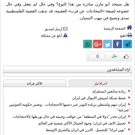
هل سيتخذ أبو مازن مبادرة من هذا النوع؟ وفي حال لم يفعل وفي حال
خضوعه لصيغة «المحادثات عن قرب» العقيمة، قد تذهب القضية الفلسطينية
سدى وتصبح في مهب النسيان.
الصفحة الرئيسة
أرسل لصديق
اطبع
أبلغ عن مشكلة
0
آراء المشاهدين
آخرالاخبار
الاکثر قراءة
زيادة متابعين انستقرام
ضبط شبكة لتبييض الاموال في ايران
إيران تتهم واشنطن بزيادة التوتر عبر دعمها الاحتجاجات... وتعتبر حكومة الحوثيين
"شرعية"
إيران تحذر "دولا في المنطقة" من عواقب وخيمة في حال تورطها بالاحتجاجات
تجميل الانف في ايران؛ وجهة الجمال الأكثر شعبية في العالم
"نوين ايرانا" للتجميل ..الابرز في ايران والشرق الاوسط