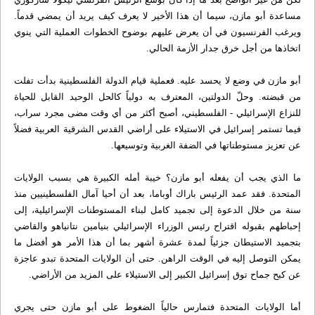
مساعدة أبو مازن، سيما أن هذا الأخير لا يعرف كيف يريد أن يمضي قدماً.
ويرغب الفرنسيون في أن يعرض عليهم بوضوح الخطوات العملية التي ينوي
اتخاذها من أجل خرق جدار الأزمة الحالي.
أبو مازن في وضع لا يحسد عليه. فعملية قيام الدولة الفلسطينية بدأت تفلت
من قبضته. وحلّ الدولتين، المعترف به دولياً كالحل الوحيد القابل للحياة
للنزاع الإسرائيلي - الفلسطيني، أصبح أكثر من أي وقت مضى مجرد سراب،
فيما تستمر إسرائيل في الاستيلاء على أراضي القدس الشرقية العربية فضلاً
عن تعزيز مستوطناتها في الضفة الغربية وتوسيعها.
ما الذي يجب أن يفعله أبو مازن؟ خيبة أمله الكبيرة هي بسبب الولايات
المتحدة. فقد عمد الرئيس باراك أوباما، بعد أن أحيا آمال الفلسطينيين منذ
سنة من خلال الدعوة إلى تجميد كامل لبناء المستوطنات الإسرائيلية، إلى
إحباطهم بقبوله اقتراح رئيس الوزراء الإسرائيلي بنيامين نتانياهو والقاضي
بتجميد الاستيطان جزئياً لمدة عشرة أشهر بما أن هذا الأمر هو أفضل ما
يمكن التوصل إليه في الوقت الراهن. حتى أن الولايات المتحدة تبدو عاجزة
عن كبح جماح توق إسرائيل الكبير إلى الاستيلاء على المزيد من الأراضي.
أما الولايات المتحدة فتمارس حالياً الضغوط على أبو مازن حتى يجري