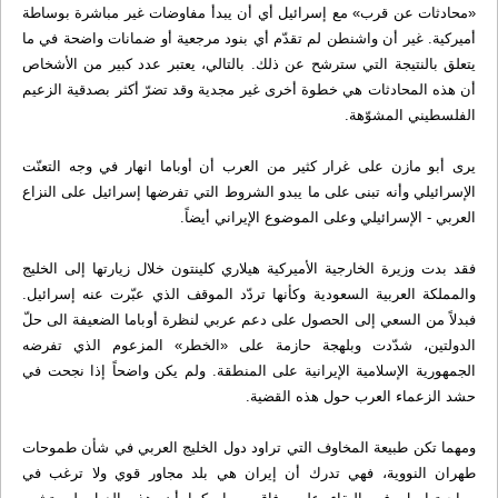
«محادثات عن قرب» مع إسرائيل أي أن يبدأ مفاوضات غير مباشرة بوساطة
أميركية. غير أن واشنطن لم تقدّم أي بنود مرجعية أو ضمانات واضحة في ما
يتعلق بالنتيجة التي سترشح عن ذلك. بالتالي، يعتبر عدد كبير من الأشخاص
أن هذه المحادثات هي خطوة أخرى غير مجدية وقد تضرّ أكثر بصدقية الزعيم
الفلسطيني المشوّهة.
يرى أبو مازن على غرار كثير من العرب أن أوباما انهار في وجه التعنّت
الإسرائيلي وأنه تبنى على ما يبدو الشروط التي تفرضها إسرائيل على النزاع
العربي - الإسرائيلي وعلى الموضوع الإيراني أيضاً.
فقد بدت وزيرة الخارجية الأميركية هيلاري كلينتون خلال زيارتها إلى الخليج
والمملكة العربية السعودية وكأنها تردّد الموقف الذي عبّرت عنه إسرائيل.
فبدلاً من السعي إلى الحصول على دعم عربي لنظرة أوباما الضعيفة الى حلّ
الدولتين، شدّدت وبلهجة حازمة على «الخطر» المزعوم الذي تفرضه
الجمهورية الإسلامية الإيرانية على المنطقة. ولم يكن واضحاً إذا نجحت في
حشد الزعماء العرب حول هذه القضية.
ومهما تكن طبيعة المخاوف التي تراود دول الخليج العربي في شأن طموحات
طهران النووية، فهي تدرك أن إيران هي بلد مجاور قوي ولا ترغب في