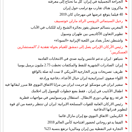
الجراحة التجميلية في إيران: كل ما تحتاج إلى معرفته
ماكرون: هناك تقارب مع ترامب حول إيران
40 فيلما يتوقع عرضها في مهرجان كان 2019
رحيل السينمائي الروسي الرائد مارلن خوتسييف
المغربي بنسالم حميش يفوز بجائزة الشيخ زايد للكتاب في الآداب
تطوير التعاون الأكاديمي بين طهران وسيول
واشنطن تحذّر بغداد من اللعبة الإيرانية «السوداء»
رئيس الأركان الإيراني يصل إلى دمشق للقيام بجولة تفقدية لـ"المستشارين
العسكريين"
نتنياهو : ايران تدعم غانتس ولبيد ضدي في الانتخابات القادمة
إيران: الصادرات الشهریة للنفط والمكثفات تخطت 2.75 مليون برميل يوميا
ظريف: تصريحات وزير الخارجية الأمريكي لا تمت أية صلة بالواقع
اللواء صفوي: استراتيجية ايران حيال الأعداء، دفاعية ورادعة
سفير ايران في موسكو: لو حرمت ايران من مزايا الاتفاق النووي فلا مبرر لبقائها فيه
اطفال الأنابيب في إيران ، فقط بضع خطوات للوصول إلى احلامك
قرعة ربع نهائي دوري الابطال.. استقلال وبرسبوليس في مواجهات قطرية
رئيس الاركان العامة للقوات المسلحة الايرانية: ايران لن تنتظر رخصة من اي قوة
لتطوير قدراتها الدفاعية
الكرملين: الاتفاق النووي مع إيران مازال قائما
الفيفا يدعو روحاني لحضور افتتاحية كأس العالم 2018
التجارة غیر النفطیة بین إیران ومالیزیا ترتفع بنسبة 23%