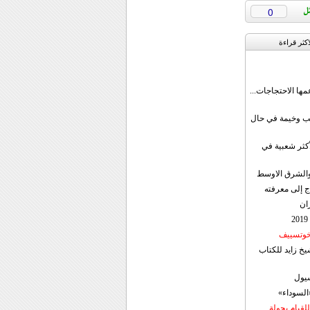
0
اکثر قراءة
مها الاحتجاجات...
قب وخيمة في حال
أكثر شعبية في
ن والشرق الاوسط
ج إلى معرفته
ان
 خوتسييف
خ زايد للكتاب
سيول
«السوداء»
لقيام بجولة