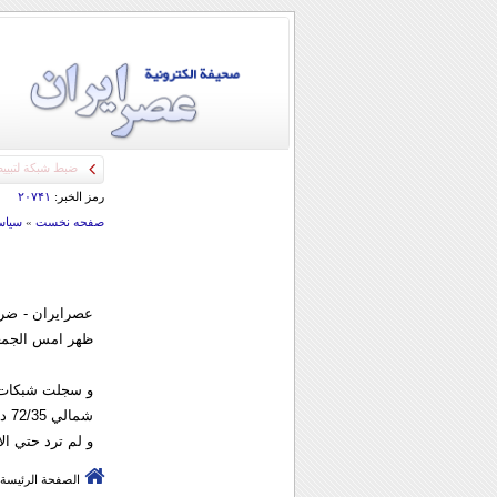
رمز الخبر:
۲۰۷۴۱
صفحه نخست
»
سياس
ظهر امس الجمع
و سجلت شبکات ر
شمالي 72/35 درجه وطول شرقي 62/57 درجه.
و لم ترد حتي ال
الصفحة الرئيسة