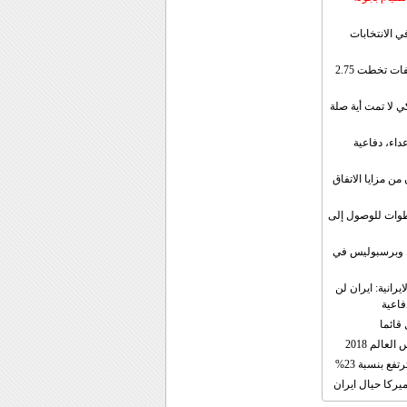
ي الانتخابات
إيران: الصادرات الشهریة للنفط والمكثفات تخطت 2.75
 لا تمت أية صلة
داء، دفاعية
ن مزايا الاتفاق
طوات للوصول إلى
ال وبرسبوليس في
رانية: ايران لن
فاعية
 قائما
عالم 2018
فع بنسبة 23%
يركا حيال ايران