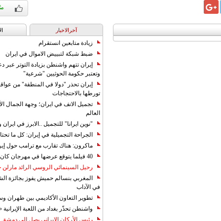
آخرالاخبار
ال
زيادة متابعين انستقرام
ضبط شبكة لتبييض الاموال في ايران
إيران تتهم واشنطن بزيادة التوتر عبر دع
وتعتبر حكومة الحوثيين "شرعية"
إيران تحذر "دولا في المنطقة" من عوا
تورطها بالاحتجاجات
تجميل الانف في ايران؛ وجهة الجمال ال
العالم
"نوين ايرانا" للتجميل ..الابرز في ايرا
الجراحة التجميلية في إيران: كل ما تحتا
ماكرون: هناك تقارب مع ترامب حول إير
40 فيلما يتوقع عرضها في مهرجان كان 2019
رحيل السينمائي الروسي الرائد مارلن
المغربي بنسالم حميش يفوز بجائزة الشي
في الآداب
تطوير التعاون الأكاديمي بين طهران و
واشنطن تحذّر بغداد من اللعبة الإيرانية 
رئيس الأركان الإيراني يصل إلى دمشق ل