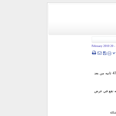
- 20 February 2010
پ
عصرایران - ضرب زلزال بلغت قوته 4/4 درجات علي مقياس ريختر في الساعه الثانيه و55 دقيقه و47 ثانيه من بعد
طه تقع في عرض
شكلة