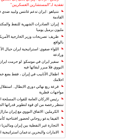
تفقدية لـ"المستشارين العسكريين"
نتنياهو : ايران تدعم غانتس ولبيد ضدي ف
القادمة
مليون برميل يوميا
ظريف: تصريحات وزير الخارجية الأمريكي
بالواقع
اللواء صفوي: استراتيجية ايران حيال الأع
ورادعة
سفير ايران في موسكو: لو حرمت ايران م
النووي فلا مبرر لبقائها فيه
اطفال الأنابيب في إيران ، فقط بضع خ
احلامك
قرعة ربع نهائي دوري الابطال.. استقل
مواجهات قطرية
رئيس الاركان العامة للقوات المسلحة الاي
تنتظر رخصة من اي قوة لتطوير قدراتها الد
الكرملين: الاتفاق النووي مع إيران مازال
الفيفا يدعو روحاني لحضور افتتاحية كأس ال
التجارة غیر النفطیة بین إیران ومالیزیا ترت
الامارات والبحرين تدعمان استراتيجية ام