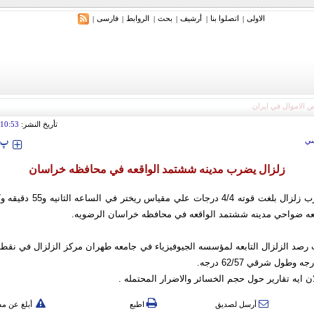
الاولی
اتصلوا بنا
أرشیف
بحث
الروابط
فارسی
|
|
|
|
|
|
تأريخ النشر:
10:53
‍‍‍ پ
ي
زلزال يضرب مدينه ششتمد الواقعه في محافظه خراسان
ه ضواحي مدينه ششتمد الواقعه في محافظه خراسان الرضويه.
صد الزلزال التابعه لمؤسسه الجيوفيزياء في جامعه طهران مرکز الزلزال في نق
ان ايه تقارير حول حجم الخسائر والاضرار المحتمله .
أرسل لصديق
اطبع
أبلغ عن م