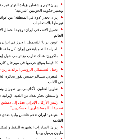
إيران تتهم واشنطن بزيادة التوتر عبر دع
وتعتبر حكومة الحوثيين "شرعية"
إيران تحذر "دولا في المنطقة" من عوا
تورطها بالاحتجاجات
تجميل الانف في ايران؛ وجهة الجمال ال
العالم
"نوين ايرانا" للتجميل ..الابرز في ايرا
الجراحة التجميلية في إيران: كل ما تحتا
ماكرون: هناك تقارب مع ترامب حول إير
40 فيلما يتوقع عرضها في مهرجان كان 2019
رحيل السينمائي الروسي الرائد مارلن
المغربي بنسالم حميش يفوز بجائزة الشي
في الآداب
تطوير التعاون الأكاديمي بين طهران و
واشنطن تحذّر بغداد من اللعبة الإيرانية 
رئيس الأركان الإيراني يصل إلى دمشق ل
تفقدية لـ"المستشارين العسكريين"
نتنياهو : ايران تدعم غانتس ولبيد ضدي ف
القادمة
مليون برميل يوميا