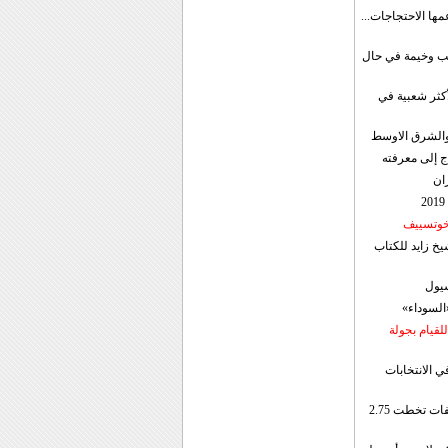
مها الاحتجاجات...
قب وخيمة في حال
أكثر شعبية في
ن والشرق الاوسط
ج إلى معرفته
ان
 خوتسييف
خ زايد للكتاب
سيول
«السوداء»
لقيام بجولة
ي الانتخابات
إيران: الصادرات الشهریة للنفط والمكثفات تخطت 2.75