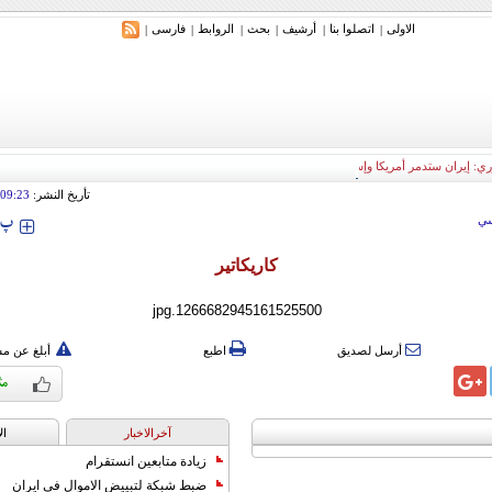
الاولی
اتصلوا بنا
أرشیف
بحث
الروابط
فارسی
|
|
|
|
|
|
ري: إيران ستدمر أمريكا وإسرائيل والسعودية إذا تجاوزت خطوط طهران الحمراء
تأريخ النشر:
09:23
‍‍‍ پ
ي
کاریکاتیر
أرسل لصديق
اطبع
أبلغ عن م
آخرالاخبار
ال
زيادة متابعين انستقرام
ضبط شبكة لتبييض الاموال في ايران